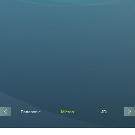
o
Panasonic
Micron
JDI