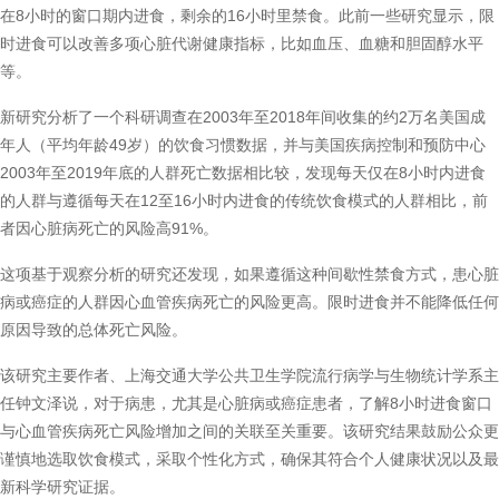
在8小时的窗口期内进食，剩余的16小时里禁食。此前一些研究显示，限
时进食可以改善多项心脏代谢健康指标，比如血压、血糖和胆固醇水平
等。
新研究分析了一个科研调查在2003年至2018年间收集的约2万名美国成
年人（平均年龄49岁）的饮食习惯数据，并与美国疾病控制和预防中心
2003年至2019年底的人群死亡数据相比较，发现每天仅在8小时内进食
的人群与遵循每天在12至16小时内进食的传统饮食模式的人群相比，前
者因心脏病死亡的风险高91%。
这项基于观察分析的研究还发现，如果遵循这种间歇性禁食方式，患心脏
病或癌症的人群因心血管疾病死亡的风险更高。限时进食并不能降低任何
原因导致的总体死亡风险。
该研究主要作者、上海交通大学公共卫生学院流行病学与生物统计学系主
任钟文泽说，对于病患，尤其是心脏病或癌症患者，了解8小时进食窗口
与心血管疾病死亡风险增加之间的关联至关重要。该研究结果鼓励公众更
谨慎地选取饮食模式，采取个性化方式，确保其符合个人健康状况以及最
新科学研究证据。