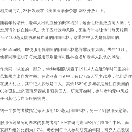
相关研究7月26日发表在《美国医学会杂志-网络开放》上。
随着年龄增长，老年人出现血栓的概率增加，这会阻碍血液流向大脑，引
发所谓的缺血性中风。为了应对这种风险，医生有时会让他们每天服用
75至100毫克能够稀释血液的阿司匹林，这通常被认为是低剂量的。
但McNeil说，即使服用低剂量的阿司匹林也并非没有风险。去年11月，
他和同事证明了每天服用低剂量阿司匹林会增加老年人跌倒的风险。
作为同一试验的一部分，McNeil团队调查了19114人在近5年时间里的中
风和颅内出血发生率。在这些参与者中，有17725人至少70岁，他们居住
在澳大利亚，其中绝大多数是白人。其余1389名参与者是居住在美国的
65岁及以上的西班牙裔或非裔美国人。研究开始时，参与者均无中风或
任何其他心血管疾病病史。
约一半参与者被指定每天服用100毫克阿司匹林，另一半则服用安慰剂。
服用低剂量阿司匹林的参与者有1.5%在研究期间经历了缺血性中风，而
安慰剂组的比例为1.7%。考虑到每个人参与研究的年限，研究人员发现