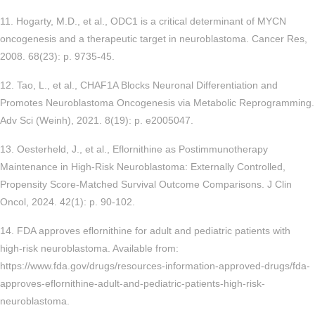
11. Hogarty, M.D., et al., ODC1 is a critical determinant of MYCN
oncogenesis and a therapeutic target in neuroblastoma. Cancer Res,
2008. 68(23): p. 9735-45.
12. Tao, L., et al., CHAF1A Blocks Neuronal Differentiation and
Promotes Neuroblastoma Oncogenesis via Metabolic Reprogramming.
Adv Sci (Weinh), 2021. 8(19): p. e2005047.
13. Oesterheld, J., et al., Eflornithine as Postimmunotherapy
Maintenance in High-Risk Neuroblastoma: Externally Controlled,
Propensity Score-Matched Survival Outcome Comparisons. J Clin
Oncol, 2024. 42(1): p. 90-102.
14. FDA approves eflornithine for adult and pediatric patients with
high-risk neuroblastoma. Available from:
https://www.fda.gov/drugs/resources-information-approved-drugs/fda-
approves-eflornithine-adult-and-pediatric-patients-high-risk-
neuroblastoma.