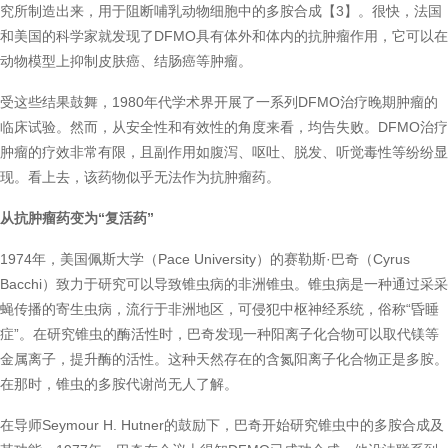
究所制造出来，用于阻断哺乳动物细胞中的多胺合成【3】。很快，法国
和美国的科学家就发现了DFMO具有体外和体内的抗肿瘤作用，它可以在
动物模型上抑制皮肤癌、结肠癌等肿瘤。
受这些结果鼓舞，1980年代学术界开展了一系列DFMO治疗晚期肿瘤的
临床试验。然而，从安全性和有效性的角度来看，均告失败。DFMO治疗
肿瘤的疗效非常有限，且副作用如腹泻、呕吐、脱发、听觉毒性等纷纷显
现。看上去，该药物似乎无法作为抗肿瘤药。
从抗肿瘤药变为“复活药”
1974年，美国佩斯大学（Pace University）的赛勒斯·巴奇（Cyrus
Bacchi）致力于研究可以导致锥虫病的非洲锥虫。锥虫病是一种通过采采
蝇传播的寄生虫病，流行于非洲地区，可侵犯中枢神经系统，俗称“昏睡
症”。在研究锥虫的酶活性时，巴奇发现一种阳离子化合物可以取代镁等
金属离子，提升酶的活性。这种天然存在的含氮阳离子化合物正是多胺。
在那时，锥虫的多胺代谢尚无人了解。
在导师Seymour H. Hutner的鼓励下，巴奇开始研究锥虫中的多胺合成及