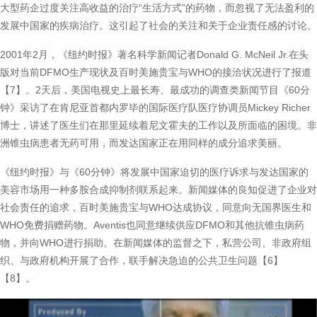
大型药企过度关注高收益的治疗“生活方式”的药物，而忽视了无法盈利的
发展中国家的疾病治疗。这引起了社会的关注和关于企业责任感的讨论。
2001年2月，《纽约时报》著名科学新闻记者Donald G. McNeil Jr.在头
版对当前DFMO生产现状及百时美施贵宝与WHO的接洽状况进行了报道
【7】。2天后，美国电视史上最长寿、最成功的调查类新闻节目《60分
钟》采访了在肯尼亚首都内罗毕的国际医疗队医疗协调员Mickey Richer
博士，讲述了医生们在那里延续着尼文霍夫的工作以及所面临的困境。非
洲锥虫病患者无药可用，而发达国家正在用同样的成分追求美丽。
《纽约时报》与《60分钟》将发展中国家迫切的医疗诉求与发达国家的
美容市场用一种多胺合成抑制剂联系起来。新闻媒体的良知促进了企业对
社会责任的追求，百时美施贵宝与WHO达成协议，同意向无国界医生和
WHO免费捐赠药物。Aventis也同意继续供应DFMO和其他抗锥虫病药
物，并向WHO进行捐助。在新闻媒体的监督之下，私营公司、非政府组
织、与政府机构开展了合作，联手解决急迫的公共卫生问题【6】
【8】。