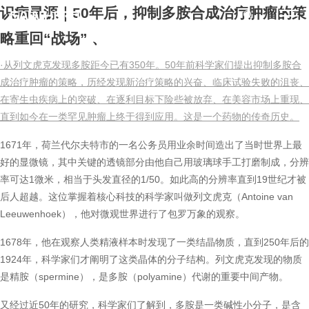
识病寻源｜50年后，抑制多胺合成治疗肿瘤的策
略重回“战场”
、
·从列文虎克发现多胺距今已有350年。50年前科学家们提出抑制多胺合
成治疗肿瘤的策略，历经发现新治疗策略的兴奋、临床试验失败的沮丧、
在寄生虫疾病上的突破、在逐利目标下险些被放弃、在美容市场上重现、
直到如今在一类罕见肿瘤上终于得到应用。这是一个药物的传奇历史。
1671年，荷兰代尔夫特市的一名公务员用业余时间造出了当时世界上最
好的显微镜，其中关键的透镜部分由他自己用玻璃球手工打磨制成，分辨
率可达1微米，相当于头发直径的1/50。如此高的分辨率直到19世纪才被
后人超越。这位掌握着核心科技的科学家叫做列文虎克（Antoine van
Leeuwenhoek），他对微观世界进行了包罗万象的观察。
1678年，他在观察人类精液样本时发现了一类结晶物质，直到250年后的
1924年，科学家们才阐明了这类晶体的分子结构。列文虎克发现的物质
是精胺（spermine），是多胺（polyamine）代谢的重要中间产物。
又经过近50年的研究，科学家们了解到，多胺是一类碱性小分子，是含