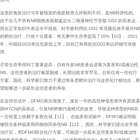
50%。
这里的免疫治疗与常被报道的免疫检查点抑制剂不同，是NB特异性的。
由于在几乎所有NB细胞表面都鉴定出二唾液神经节苷脂 GD2 的高表达，
而在正常组织中表达水平很低，科学家利用抗 GD2 单克隆抗体开展对NB
的靶向治疗，疗效十分显著，将无事件生存率提高了20%【10】。2021
年，中国抗GD2单抗也获批上市，目前已有两款抗GD2单抗药物可供使
用。
尽管生存率得到了显著提高，仍有许多NB患者会进展为复发和/或难治性
NB。这些患者的治疗极度困难，长期治愈非常罕见，目前仅有一些化疗
方案。因此，科学家们致力于通过将各类靶向治疗与这些化疗相结合，希
望能够进一步延长这些患者的寿命。
在这些尝试中，DFMO再次现身了。接近一半的高危神母患者伴有原癌基
因MYCN的高表达，引发NB肿瘤代谢模式的改变，导致这种类型的NB在
一定程度上依赖于多胺合成【11】。在临床前试验中，DFMO被证明能
够联合多种临床用药物协同杀伤NB【12】。因此，科学家们提出在常规
治疗后，用DFMO联合化疗方案，可能进一步延长这些复发和/或难治性