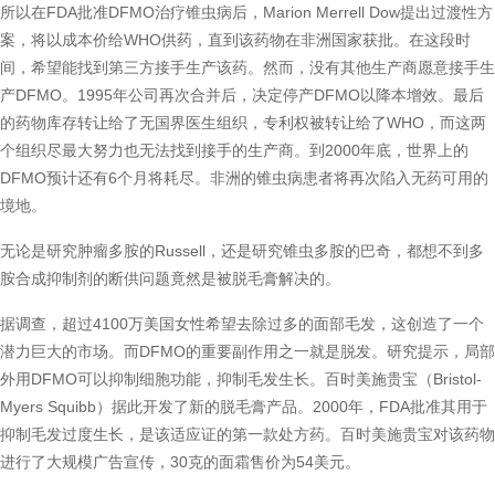
所以在FDA批准DFMO治疗锥虫病后，Marion Merrell Dow提出过渡性方
案，将以成本价给WHO供药，直到该药物在非洲国家获批。在这段时
间，希望能找到第三方接手生产该药。然而，没有其他生产商愿意接手生
产DFMO。1995年公司再次合并后，决定停产DFMO以降本增效。最后
的药物库存转让给了无国界医生组织，专利权被转让给了WHO，而这两
个组织尽最大努力也无法找到接手的生产商。到2000年底，世界上的
DFMO预计还有6个月将耗尽。非洲的锥虫病患者将再次陷入无药可用的
境地。
无论是研究肿瘤多胺的Russell，还是研究锥虫多胺的巴奇，都想不到多
胺合成抑制剂的断供问题竟然是被脱毛膏解决的。
据调查，超过4100万美国女性希望去除过多的面部毛发，这创造了一个
潜力巨大的市场。而DFMO的重要副作用之一就是脱发。研究提示，局部
外用DFMO可以抑制细胞功能，抑制毛发生长。百时美施贵宝（Bristol-
Myers Squibb）据此开发了新的脱毛膏产品。2000年，FDA批准其用于
抑制毛发过度生长，是该适应证的第一款处方药。百时美施贵宝对该药物
进行了大规模广告宣传，30克的面霜售价为54美元。