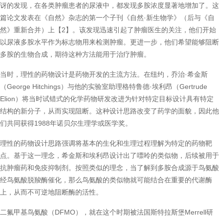
讶的发现，在各类肿瘤患者的尿液中，都发现多胺浓度显著地增加了。这
篇论文发表在《自然》杂志的第一个子刊《自然·新生物学》（后与《自
然》重新合并）上【2】。该发现迅速引起了肿瘤医生的关注，他们开始
以尿液多胺水平作为标志物用来检测肿瘤。更进一步，他们希望能够阻断
多胺的生物合成，期待这种方法能用于治疗肿瘤。
当时，理性的药物设计是药物开发的主流方法。在纽约，乔治·希金斯
（George Hitchings）与他的实验室助理格特鲁德·埃利昂（Gertrude
Elion）将当时试错式的化学药物研发改进为针对特定目标设计具有特定
结构的新分子，从而实现阻断。这种设计思路改变了药学的面貌，因此他
们共同获得1988年诺贝尔生理学或医学奖。
理性的药物设计思路强调将基本的生化和生理过程理解为特定的药物靶
点。基于这一理念，希金斯和埃利昂设计出了嘌呤的类似物，后续被用于
抗肿瘤药和免疫抑制剂。按照类似的理念，当了解到多胺合成源于鸟氨酸
经鸟氨酸脱羧酶催化，那么鸟氨酸的类似物就可能结合在重要的代谢酶
上，从而不可逆地阻断酶的活性。
二氟甲基鸟氨酸（DFMO），就在这个时期被法国斯特拉斯堡Merrell研