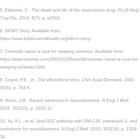
5. Ebikeme, C., The death and life of the resurrection drug. PLoS Negl
Trop Dis, 2014. 8(7): p. e2910.
6. DFMO Story. Available from:
https://www.kidsforworldhealth.org/dfmo-story/.
7. Cosmetic saves a cure for sleeping sickness. Available from:
https://www.nytimes.com/2001/02/09/world/cosmetic-saves-a-cure-for-
sleeping-sickness.html.
8. Coyne, P.E., Jr., The eflornithine story. J Am Acad Dermatol, 2001.
45(5): p. 784-6.
9. Maris, J.M., Recent advances in neuroblastoma. N Engl J Med,
2010. 362(23): p. 2202-11.
10. Yu, A.L., et al., Anti-GD2 antibody with GM-CSF, interleukin-2, and
isotretinoin for neuroblastoma. N Engl J Med, 2010. 363(14): p. 1324-
34.