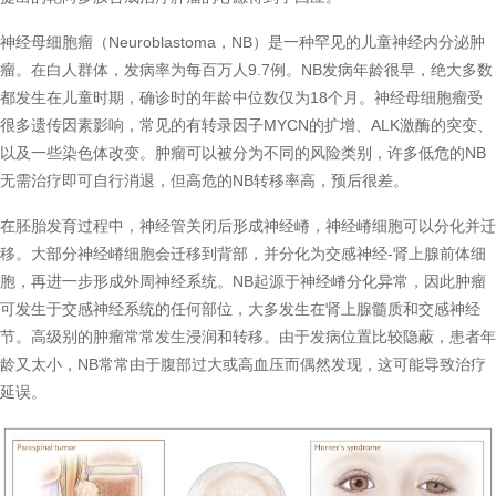
神经母细胞瘤（Neuroblastoma，NB）是一种罕见的儿童神经内分泌肿
瘤。在白人群体，发病率为每百万人9.7例。NB发病年龄很早，绝大多数
都发生在儿童时期，确诊时的年龄中位数仅为18个月。神经母细胞瘤受
很多遗传因素影响，常见的有转录因子MYCN的扩增、ALK激酶的突变、
以及一些染色体改变。肿瘤可以被分为不同的风险类别，许多低危的NB
无需治疗即可自行消退，但高危的NB转移率高，预后很差。
在胚胎发育过程中，神经管关闭后形成神经嵴，神经嵴细胞可以分化并迁
移。大部分神经嵴细胞会迁移到背部，并分化为交感神经-肾上腺前体细
胞，再进一步形成外周神经系统。NB起源于神经嵴分化异常，因此肿瘤
可发生于交感神经系统的任何部位，大多发生在肾上腺髓质和交感神经
节。高级别的肿瘤常常发生浸润和转移。由于发病位置比较隐蔽，患者年
龄又太小，NB常常由于腹部过大或高血压而偶然发现，这可能导致治疗
延误。