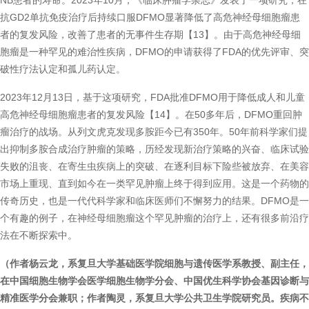
NB患者的寿命。2023年10月，《临床肿瘤学杂志》发表了一项研究，在
抗GD2单抗免疫治疗后持续口服DFMO显著降低了高危神经母细胞瘤患
者的复发风险，改善了患者的无事件生存期【13】。由于高危神经母细
胞瘤是一种罕见的难治性疾病，DFMO的申请获得了FDA的优先评审、突
破性疗法认定和孤儿药认定。
2023年12月13日，基于这项研究，FDA批准DFMO用于降低成人和儿童
高危神经母细胞瘤患者的复发风险【14】。在50多年后，DFMO重回肿
瘤治疗的战场。从列文虎克发现多胺距今已有350年。50年前科学家们提
出抑制多胺合成治疗肿瘤的策略，历经发现新治疗策略的兴奋、临床试验
失败的沮丧、在寄生虫疾病上的突破、在逐利目标下险些被放弃、在美容
市场上重现、直到如今在一类罕见肿瘤上终于得到应用。这是一个药物的
传奇历史，也是一代代科学家和临床医师们不懈努力的结果。DFMO是一
个有趣的例子，在神经母细胞瘤这个罕见肿瘤的治疗上，还有很多前沿疗
法在不断探索中。
（作者杨云龙，系复旦大学基础医学院细胞与遗传医学系教授、副主任，
在中国细胞生物学会医学细胞生物学分会、中国优生科学协会基因诊断与
精准医学分会兼职；作者陶灵，系复旦大学公共卫生学院研究员。疾病不