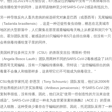
中。他们在2021年1月报告说，8只感染过的蝙蝠中没有一只将病毒排出
或传播给笼中的同伴，这表明该物种至少对SARS-CoV-2感染有抵抗力。
另一种导致反向人畜共患病的候选研究对象是巴西（或墨西哥）无尾蝙蝠
（Tadarida brasiliensis），这是一种迁徙性食虫动物，栖息在北美城市
地区的大型群落中，人们聚集在那里观看蝙蝠每天晚上从桥梁和洞穴中飞
出。霍尔团队发现，被感染的10只蝙蝠中有5只会排出病毒，但没有一只
会将病毒传播给笼子里的同伴。
美国科罗拉多州立大学（CSU）的兽医安吉拉·博斯科·劳特
（Angela Bosco Lauth）团队用两种不同的SARS-CoV-2毒株感染了18只
墨西哥无尾蝙蝠，没有一只蝙蝠传播病毒。劳特说：“这些蝙蝠排出的病
毒量不会像人和猫那样多，这表明它们不可能成为病毒宿主。”
CSU免疫学家托尼·舒恩茨（Tony Schountz）团队发现，他们从2006年
开始养殖的18只牙买加果蝠（Artibeus jamaicensis）中SARS-CoV-2的
复制率很低，没有传播。因此，他们决定“使用一些创造性的方法来迫使
感染”。SARS-CoV-2通过一种名为血管紧张素转换酶2（ACE 2）的受体
进入细胞，这种受体少量存在于蝙蝠的肺部。因此，托尼团队采用了一种