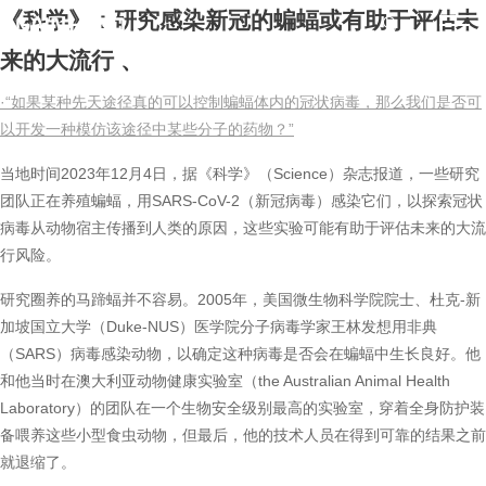
《科学》：研究感染新冠的蝙蝠或有助于评估未
来的大流行
、
·“如果某种先天途径真的可以控制蝙蝠体内的冠状病毒，那么我们是否可
以开发一种模仿该途径中某些分子的药物？”
当地时间2023年12月4日，据《科学》（Science）杂志报道，一些研究
团队正在养殖蝙蝠，用SARS-CoV-2（新冠病毒）感染它们，以探索冠状
病毒从动物宿主传播到人类的原因，这些实验可能有助于评估未来的大流
行风险。
研究圈养的马蹄蝠并不容易。2005年，美国微生物科学院院士、杜克-新
加坡国立大学（Duke-NUS）医学院分子病毒学家王林发想用非典
（SARS）病毒感染动物，以确定这种病毒是否会在蝙蝠中生长良好。他
和他当时在澳大利亚动物健康实验室（the Australian Animal Health
Laboratory）的团队在一个生物安全级别最高的实验室，穿着全身防护装
备喂养这些小型食虫动物，但最后，他的技术人员在得到可靠的结果之前
就退缩了。