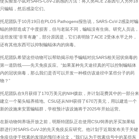
使实验室小鼠对SARS-CoV-2易感的方法：将人类ACE 2基因引入另外18
只蝙蝠，然后感染它们。
托尼团队于10月19日在PLOS Pathogens报告说，SARS-CoV-2感染对蝙
蝠的肺部造成了中度损害，但与老鼠不同，蝙蝠没有生病。研究人员说，
这些发现“非常有趣”，部分原因是，它们表明除了ACE 2受体水平之外，
还有其他东西可以抑制蝙蝠体内的病毒。
托尼团队希望这些动物可以帮助揭示给予蝙蝠对抗SARS相关冠状病毒的
第一道防线——先天免疫反应。“如果某种先天途径真的可以控制蝙蝠体
内的冠状病毒，那么我们是否可以开发一种模仿该途径中某些分子的药
物？”
托尼团队在9月获得了170万美元的NIH拨款，并计划花费其中的一部分来
建立一个菊头蝠养殖地。CSU还从NIH获得了670万美元，用以建造一个
新的设施来安置蝙蝠群，学校预计该设施将于2025年开始运营。
在新动物饲养场开放之前，明斯特团队正在使用CSU饲养的牙买加果蝠
群进行对SARS-CoV-2的先天免疫反应研究。他计划于近期发布关于关键
免疫信使干扰素的发现的预印本论文，“我们认为干扰素信号中的某些东