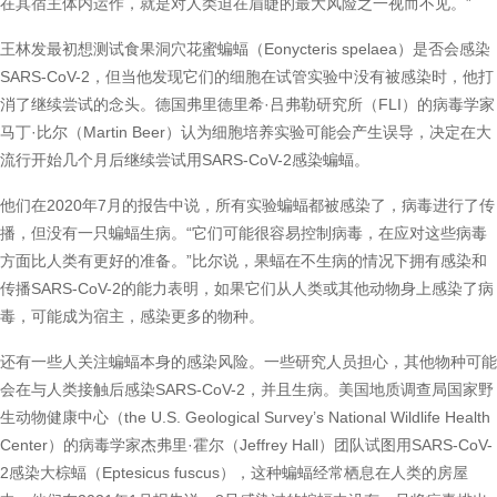
在其宿主体内运作，就是对人类迫在眉睫的最大风险之一视而不见。”
王林发最初想测试食果洞穴花蜜蝙蝠（Eonycteris spelaea）是否会感染
SARS-CoV-2，但当他发现它们的细胞在试管实验中没有被感染时，他打
消了继续尝试的念头。德国弗里德里希·吕弗勒研究所（FLI）的病毒学家
马丁·比尔（Martin Beer）认为细胞培养实验可能会产生误导，决定在大
流行开始几个月后继续尝试用SARS-CoV-2感染蝙蝠。
他们在2020年7月的报告中说，所有实验蝙蝠都被感染了，病毒进行了传
播，但没有一只蝙蝠生病。“它们可能很容易控制病毒，在应对这些病毒
方面比人类有更好的准备。”比尔说，果蝠在不生病的情况下拥有感染和
传播SARS-CoV-2的能力表明，如果它们从人类或其他动物身上感染了病
毒，可能成为宿主，感染更多的物种。
还有一些人关注蝙蝠本身的感染风险。一些研究人员担心，其他物种可能
会在与人类接触后感染SARS-CoV-2，并且生病。美国地质调查局国家野
生动物健康中心（the U.S. Geological Survey’s National Wildlife Health
Center）的病毒学家杰弗里·霍尔（Jeffrey Hall）团队试图用SARS-CoV-
2感染大棕蝠（Eptesicus fuscus），这种蝙蝠经常栖息在人类的房屋