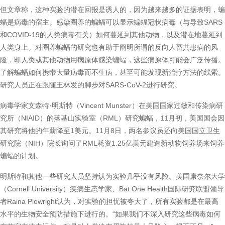
但文章称，这种实验的潜在回报是诱人的，因为越来越多的证据表明，蝙
蝠是病毒的宿主。感染圈养的蝙蝠可以显示蝙蝠冠状病毒（与导致SARS
和COVID-19的人类病毒有关）如何蔓延到其他动物，以及潜在地蔓延到
人类身上。对圈养蝙蝠的研究也有助于阐明所谓的反向人畜共患病的风
险，即人类或其他动物用病原体感染蝙蝠，这些病原体可能会广泛传播。
了解蝙蝠如何携带大量病毒而不生病，甚至可能发现新治疗方法的线索。
研究人员正在跟随王林发的脚步对SARS-CoV-2进行研究。
病毒学家文森特·明斯特（Vincent Munster）在美国国家过敏和传染病研
究所（NIAID）的落基山实验室（RML）研究蝙蝠，11月初，美国国会因
其研究将他的年薪降至1美元。11月8日，两名参议员还向美国国立卫生
研究院（NIH）院长询问了RML耗资1.25亿美元建造新动物饲养场来饲养
蝙蝠的计划。
明斯特和其他一些研究人员坚持认为实验几乎没有风险。美国康奈尔大学
（Cornell University）疾病生态学家、Bat One Health国际研究联盟领导
者Raina Plowright认为，对实验的担忧被夸大了，所有实验都是在最高
水平的生物安全预防措施下进行的。“如果我们不深入研究这些病毒如何