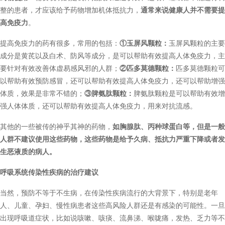
整的患者，才应该给予药物增加机体抵抗力，
通常来说健康人并不需要提
高免疫力
。
提高免疫力的药有很多，常用的包括：
①玉屏风颗粒：
玉屏风颗粒的主要
成分是黄芪以及白术、防风等成分，是可以帮助有效提高人体免疫力，主
要针对有效改善体虚易感风邪的人群；
②匹多莫德颗粒：
匹多莫德颗粒可
以帮助有效预防感冒，还可以帮助有效提高人体免疫力，还可以帮助增强
体质，效果是非常不错的；
③脾氨肽颗粒：
脾氨肽颗粒是可以帮助有效增
强人体体质，还可以帮助有效提高人体免疫力，用来对抗流感。
其他的一些被传的神乎其神的药物，
如胸腺肽、丙种球蛋白等，但是一般
人群不建议使用这些药物，这些药物是给予久病、抵抗力严重下降或者发
生恶液质的病人。
呼吸系统传染性疾病的治疗建议
当然，预防不等于不生病，在传染性疾病流行的大背景下，特别是老年
人、儿童、孕妇、慢性病患者这些高风险人群还是有感染的可能性。一旦
出现呼吸道症状，比如说咳嗽、咳痰、流鼻涕、喉咙痛，发热、乏力等不