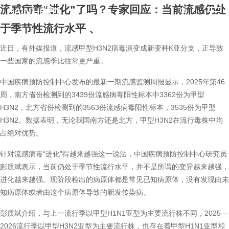
流感病毒“进化”了吗？专家回应：当前流感仍处
于季节性流行水平
、
近日，有外媒报道，流感甲型H3N2病毒演变成新变种K亚分支，正导致
一些国家的流感季比往常更严重。
中国疾病预防控制中心发布的最新一期流感监测周报显示，2025年第46
周，南方省份检测到的3439份流感病毒阳性标本中3362份为甲型
H3N2，北方省份检测到的3563份流感病毒阳性标本，3535份为甲型
H3N2。数据表明，无论我国南方还是北方，甲型H3N2在流行毒株中均
占绝对优势。
针对流感病毒“进化”得越来越强这一说法，中国疾病预防控制中心研究员
彭质斌表示，当前仍处于季节性流行水平，并不是所谓的变异越来越强，
进化越来越强。现阶段检出的病原体都是常见已知病原体，没有发现由未
知病原体或者由这个病原体导致的新发传染病。
彭质斌介绍，与上一流行季以甲型H1N1亚型为主要流行株不同，2025—
2026流行季以甲型H3N2亚型为主要流行株，也存在着甲型H1N1亚型和