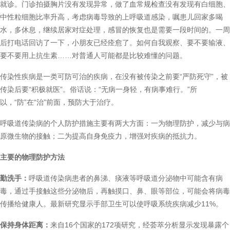
就诊。门诊拍摄胸片没有发现异常，做了血常规检查没有发现有白细胞、
中性粒细胞比率升高，考虑病毒导致的上呼吸道感染，嘱患儿回家多喝
水，多休息，继续居家对症处理，感冒的恢复也是需要一段时间的。一周
后打电话回访了一下，小朋友已经痊愈了。如何自我观察、要不要输液、
要不要用上抗生素……对普通人可能都是比较难懂的问题。
传染性疾病是一类可防可治的疾病，在没有被传染之前要“严防死守”，被
传染后要“积极就医”。俗话说：“无病一身轻，有病事难行。”所
以，“防”在“治”前面，预防大于治疗。
呼吸道传染病的个人防护措施主要有两大方面：一为物理防护，减少与病
原微生物的接触；二为提高自身免疫力，增强对疾病的抵抗力。
主要的物理防护方法
勤洗手：
呼吸道传染病患者的鼻涕、痰液等呼吸道分泌物中可能含有病
毒，通过手接触这些分泌物后，再触摸口、鼻、眼等部位，可能会将病毒
传播给健康人。最新研究显示手部卫生可以使呼吸系统疾病减少11%。
保持身体距离：
来自16个国家的172项研究，经荟萃分析显示发现暴露个