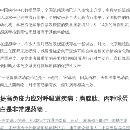
中国疾控中心数据显示，全国流感活动已进入较快上升期，多数省份流感
活动水平已达中流行水平，个别省份甚至达到高流行水平，全国报告的托
幼机构、学校流感聚集性暴发疫情的数量显著增加，5—14岁的病例组流
感病毒检测阳性率显著高于其他年龄组。
在流感季中，不少人应对感冒发烧症状存在一些误区。对此，北京地坛医
院主任医师宋蕊提醒，感冒发烧后急于退烧可能会掩盖相关病情的变化和
严重程度。发烧患者最重要的是要找到病因后进行针对性治疗。盲目降温
会阻断人体免疫系统对抗病原体的保护性反应。
“一感冒就吃消炎药也是不正确的。”宋蕊说，阿莫西林、头孢等常见消炎
药是抗菌药物，对细菌感染有效，但对病毒感染无效。
提高免疫力应对呼吸道疾病：胸腺肽、丙种球蛋
白是非常规药物
、
·需要说明的是，机体抵抗力通过饮食、运动、睡眠都不能进行调整的患
者，才应该给予药物增加机体抵抗力，通常来说健康人并不需要提高免疫