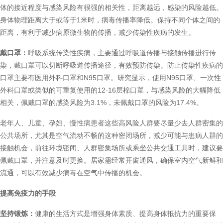
体的接近程度与感染风险有很强的相关性，距离越远，感染的风险越低。
身体物理距离大于或等于1米时，病毒传播率降低。保持不同个体之间的
距离，有利于减少病原微生物的传播，减少传染性疾病的发生。
戴口罩：
呼吸系统传染性疾病，主要通过呼吸道传播与接触传播进行传
染，戴口罩可以切断呼吸道传播途径，有效预防传染。防止传染性疾病的
口罩主要有医用外科口罩和N95口罩。研究显示，使用N95口罩、一次性
外科口罩或类似的可重复使用的12-16层棉口罩，与感染风险的大幅降低
相关，佩戴口罩的感染风险为3.1%，未佩戴口罩的风险为17.4%。
老年人、儿童、孕妇、慢性病患者这些高风险人群要尽量少去人群密集的
公共场所，尤其是空气流动不畅的这种密闭场所，减少可能与患病人群的
接触机会，前往环境密闭、人群密集场所或乘坐公共交通工具时，建议要
佩戴口罩，并注意及时更换。居家需经常开窗通风，确保室内空气新鲜和
流通，可以有效减少病毒在空气中传播的机会。
提高免疫力的手段
坚持锻炼：
健康的生活方式是增强身体素质、提高身体抵抗力的重要保