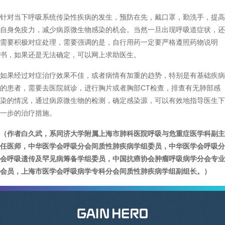
针对当下呼吸系统传染性疾病的发生，预防在先，戴口罩，勤洗手，提高
自身免疫力，减少病原微生物感染的机会。当然一旦出现呼吸道症状，还
需要积极对症处理，需要强调的是，自行用药一定要严格遵照药物说明
书，如果还是无法确定，可以网上求助医生。
如果经过对症治疗效果不佳，或者病情有加重的趋势，特别是有基础疾病
的患者，需要去医院就诊，进行胸片或者胸部CT检查，排查有无肺部感
染的情况，通过病原微生物的检测，确定感染源，可以有效地指导医生下
一步的治疗措施。
（作者白久武，系同济大学附属上海市肺科医院呼吸与危重症医学科副主
任医师，中华医学会呼吸分会间质性肺疾病学组委员，中华医学会呼吸分
会呼吸遗传及罕见病筹备学组委员，中国抗癌协会肿瘤呼吸病学分会专业
会员，上海市医学会呼吸病学专科分会间质性肺疾病学组副组长。）