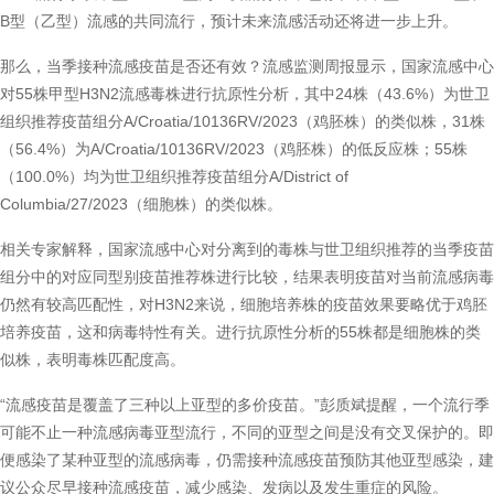
B型（乙型）流感的共同流行，预计未来流感活动还将进一步上升。
那么，当季接种流感疫苗是否还有效？流感监测周报显示，国家流感中心
对55株甲型H3N2流感毒株进行抗原性分析，其中24株（43.6%）为世卫
组织推荐疫苗组分A/Croatia/10136RV/2023（鸡胚株）的类似株，31株
（56.4%）为A/Croatia/10136RV/2023（鸡胚株）的低反应株；55株
（100.0%）均为世卫组织推荐疫苗组分A/District of
Columbia/27/2023（细胞株）的类似株。
相关专家解释，国家流感中心对分离到的毒株与世卫组织推荐的当季疫苗
组分中的对应同型别疫苗推荐株进行比较，结果表明疫苗对当前流感病毒
仍然有较高匹配性，对H3N2来说，细胞培养株的疫苗效果要略优于鸡胚
培养疫苗，这和病毒特性有关。进行抗原性分析的55株都是细胞株的类
似株，表明毒株匹配度高。
“流感疫苗是覆盖了三种以上亚型的多价疫苗。”彭质斌提醒，一个流行季
可能不止一种流感病毒亚型流行，不同的亚型之间是没有交叉保护的。即
便感染了某种亚型的流感病毒，仍需接种流感疫苗预防其他亚型感染，建
议公众尽早接种流感疫苗，减少感染、发病以及发生重症的风险。