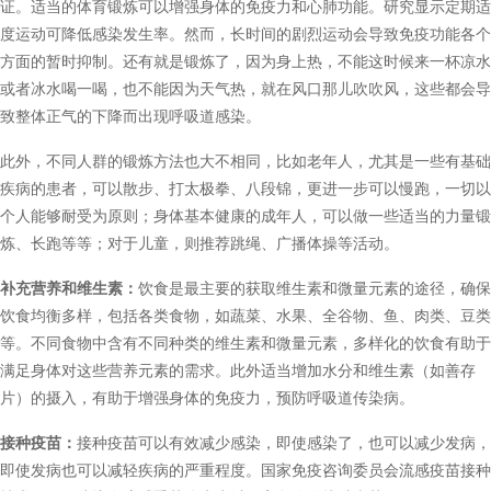
证。适当的体育锻炼可以增强身体的免疫力和心肺功能。研究显示定期适
度运动可降低感染发生率。然而，长时间的剧烈运动会导致免疫功能各个
方面的暂时抑制。还有就是锻炼了，因为身上热，不能这时候来一杯凉水
或者冰水喝一喝，也不能因为天气热，就在风口那儿吹吹风，这些都会导
致整体正气的下降而出现呼吸道感染。
此外，不同人群的锻炼方法也大不相同，比如老年人，尤其是一些有基础
疾病的患者，可以散步、打太极拳、八段锦，更进一步可以慢跑，一切以
个人能够耐受为原则；身体基本健康的成年人，可以做一些适当的力量锻
炼、长跑等等；对于儿童，则推荐跳绳、广播体操等活动。
补充营养和维生素：
饮食是最主要的获取维生素和微量元素的途径，确保
饮食均衡多样，包括各类食物，如蔬菜、水果、全谷物、鱼、肉类、豆类
等。不同食物中含有不同种类的维生素和微量元素，多样化的饮食有助于
满足身体对这些营养元素的需求。此外适当增加水分和维生素（如善存
片）的摄入，有助于增强身体的免疫力，预防呼吸道传染病。
接种疫苗：
接种疫苗可以有效减少感染，即使感染了，也可以减少发病，
即使发病也可以减轻疾病的严重程度。国家免疫咨询委员会流感疫苗接种