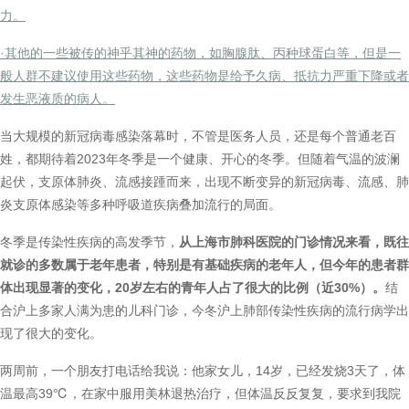
力。
·其他的一些被传的神乎其神的药物，如胸腺肽、丙种球蛋白等，但是一
般人群不建议使用这些药物，这些药物是给予久病、抵抗力严重下降或者
发生恶液质的病人。
当大规模的新冠病毒感染落幕时，不管是医务人员，还是每个普通老百
姓，都期待着2023年冬季是一个健康、开心的冬季。但随着气温的波澜
起伏，支原体肺炎、流感接踵而来，出现不断变异的新冠病毒、流感、肺
炎支原体感染等多种呼吸道疾病叠加流行的局面。
冬季是传染性疾病的高发季节，
从上海市肺科医院的门诊情况来看，既往
就诊的多数属于老年患者，特别是有基础疾病的老年人，但今年的患者群
体出现显著的变化，20岁左右的青年人占了很大的比例（近30%）。
结
合沪上多家人满为患的儿科门诊，今冬沪上肺部传染性疾病的流行病学出
现了很大的变化。
两周前，一个朋友打电话给我说：他家女儿，14岁，已经发烧3天了，体
温最高39℃，在家中服用美林退热治疗，但体温反反复复，要求到我院