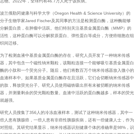
志物。2022年，全球约有46.7万人死于该疾病。
波兰俄勒冈健康与科学大学（Oregon Health & Science University）的
分子生物学家Jared Fischer及其同事的方法是检测蛋白酶，这种酶能够
分解蛋白质，在肿瘤中活跃。他们特别关注基质金属蛋白酶（MMP）的
活性，这种蛋白酶可以分解胶原蛋白、弹性蛋白等成分，方便癌细胞在组
织间迁移。
为了检测血液中基质金属蛋白酶的存在，研究人员开发了一种纳米传感
器，其中包含一个磁性纳米颗粒，该颗粒连接一个能够吸引基质金属蛋白
酶的小肽和一个荧光分子。随后，他们将数百万个纳米传感器放入微小的
血液样本中。如果基质金属蛋白酶存在且活跃，它们会切断纳米传感器中
的肽，释放荧光分子。研究人员使用磁铁吸出所有未被切断的纳米传感
器，并测量剩余的荧光颗粒数量。血液中活跃的蛋白酶越多，样本的荧光
就越强。
研究人员搜集了356人的冷冻血液样本，测试了这种纳米传感器，其中一
些人患有胰腺癌，一些人患有非癌性胰腺疾病，还有一些健康人士，作为
对照组。其研究结果显示，纳米传感器识别健康个体的准确率是98%，识