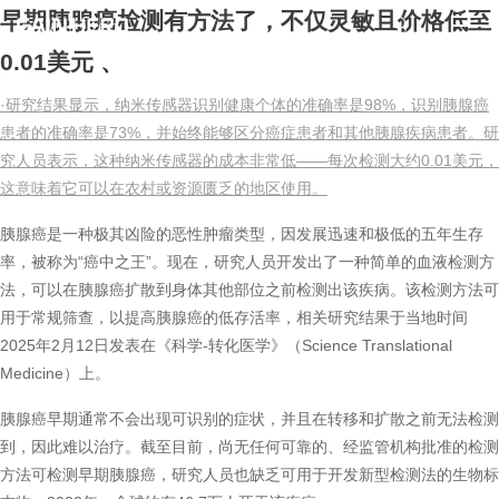
早期胰腺癌检测有方法了，不仅灵敏且价格低至
0.01美元
、
·研究结果显示，纳米传感器识别健康个体的准确率是98%，识别胰腺癌
患者的准确率是73%，并始终能够区分癌症患者和其他胰腺疾病患者。研
究人员表示，这种纳米传感器的成本非常低——每次检测大约0.01美元，
这意味着它可以在农村或资源匮乏的地区使用。
胰腺癌是一种极其凶险的恶性肿瘤类型，因发展迅速和极低的五年生存
率，被称为“癌中之王”。现在，研究人员开发出了一种简单的血液检测方
法，可以在胰腺癌扩散到身体其他部位之前检测出该疾病。该检测方法可
用于常规筛查，以提高胰腺癌的低存活率，相关研究结果于当地时间
2025年2月12日发表在《科学-转化医学》（Science Translational
Medicine）上。
胰腺癌早期通常不会出现可识别的症状，并且在转移和扩散之前无法检测
到，因此难以治疗。截至目前，尚无任何可靠的、经监管机构批准的检测
方法可检测早期胰腺癌，研究人员也缺乏可用于开发新型检测法的生物标