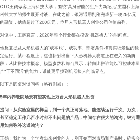
CTO王鹤做客上海科技大学，围绕“具身智能的生产力新纪元”主题和上海
科技大学的师生展开对谈。在此之前，银河通用刚刚完成新一轮25亿元
的融资，估值超过了200亿元，位居人形机器人创业公司估值前列。
对谈中，王鹤直言，2026年整个行业都在摸索“机器换人”的时间点。
他反复提及人形机器人的“成本账”、成功率、部署条件和真实场景里的稳
定运行。某种程度上，这也折射出当下人形机器人赛道正在进入的新阶
段：从比拼技术概念、模型参数和舞台展示，转向比拼谁能以可控成本量
产“干不同活”的能力，谁能更早摸到机器换人的临界点。
以下是圆桌对谈问答（略有删减）：
5年内养老院场景有望实现上万台人形机器人出货
提问：从实验室里的样品，到一个真正可落地、能连续运行千次、万次，
甚至稳定工作几百小时都不出问题的产品，中间存在很大的鸿沟，银河通
用如何弥补这道鸿沟？
王鹤：我作为一个学者出来创业的人，刚开始面对市场和产品时，确实会