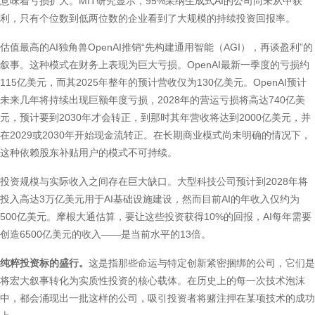
意味着亏损扩大。MIT研究显示，95%采纳生成式AI的公司尚未从中获
利，只有个位数到低两位数的企业看到了大规模的持续投资回报率。
估值最高的AI独角兽OpenAI推销“先构建通用智能（AGI），再谈盈利”的
叙事。这种模式在财务上表现为巨大亏损。OpenAI最新一季度的亏损约
115亿美元，而其2025年整年的预计营收仅为130亿美元。OpenAI预计
未来几年将持续出现巨额年度亏损，2028年的营运亏损将高达740亿美
元，预计要到2030年才会转正，到那时其年营收将达到2000亿美元，并
在2029或2030年开始现金流转正。在长期商业模式尚未明确的情况下，
这种依赖股东补贴用户的模式不可持续。
投资规模与实际收入之间存在巨大缺口。大型科技公司预计到2028年将
投入高达3万亿美元用于AI基础设施建设，然而目前AI的年收入仅约为
500亿美元。摩根大通估算，要让这些投资获得10%的回报，AI每年需要
创造6500亿美元的收入——是当前水平的13倍。
纯粹投资标的盛行。
这是指那些命运与特定创新紧密捆绑的公司，它们是
将宏大叙事转化为实质性投资的核心载体。在历史上的每一次技术泡沫
中，都会涌现出一批这样的公司，吸引投资者将赌注押在某项技术的成功