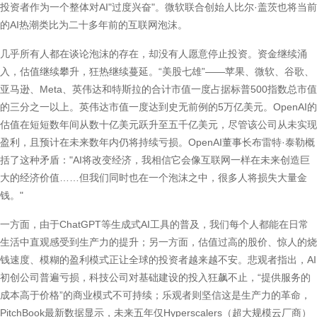
投资者作为一个整体对AI"过度兴奋"。微软联合创始人比尔·盖茨也将当前
的AI热潮类比为二十多年前的互联网泡沫。
几乎所有人都在谈论泡沫的存在，却没有人愿意停止投资。资金继续涌
入，估值继续攀升，狂热继续蔓延。“美股七雄”——苹果、微软、谷歌、
亚马逊、Meta、英伟达和特斯拉的合计市值一度占据标普500指数总市值
的三分之一以上。英伟达市值一度达到史无前例的5万亿美元。OpenAI的
估值在短短数年间从数十亿美元跃升至五千亿美元，尽管该公司从未实现
盈利，且预计在未来数年内仍将持续亏损。OpenAI董事长布雷特·泰勒概
括了这种矛盾："AI将改变经济，我相信它会像互联网一样在未来创造巨
大的经济价值……但我们同时也在一个泡沫之中，很多人将损失大量金
钱。"
一方面，由于ChatGPT等生成式AI工具的普及，我们每个人都能在日常
生活中直观感受到生产力的提升；另一方面，估值过高的股价、惊人的烧
钱速度、模糊的盈利模式正让全球的投资者越来越不安。悲观者指出，AI
初创公司普遍亏损，科技公司对基础建设的投入狂飙不止，“提供服务的
成本高于价格”的商业模式不可持续；乐观者则坚信这是生产力的革命，
PitchBook最新数据显示，未来五年仅Hyperscalers（超大规模云厂商）