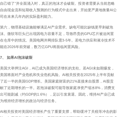
自己错了”并全面涌入时，真正的泡沫才会破裂。投资者需要从当前忽略
自由现金流和短期收入预测的行为模式中走出来，开始更严肃地衡量AI公
司在未来几年内的实际盈利能力。
第六，物理基础设施能够满足AI产业需求。缺电可能比缺钱更早刺破泡
沫。微软等巨头已出现因电力容量不足，导致昂贵的GPU芯片被迫闲置
在仓库中的情况。美国电网并网排队需3-5年。若电力供应和液冷技术不
能在2026年前突破，数万亿GPU将面临闲置风险。
7、 如果AI泡沫破裂
美国大举押注AGI，AI已成为美国经济增长的支柱。若AGI未如期爆发，
美国将面对产业危机和失业危机风险。AI相关投资在2025年上半年贡献
了近一半的美国GDP增长。美国家庭财富的21%直接来自股票，AI股贡
献了近期增长的一半。若泡沫破裂可能导致家庭净资产缩水8%，消费支
出可能剧减（约GDP的1.6%），足以引发衰退。因此，维持AI产业已成
为维持经济增长的政治与经济任务。
AI相关投资对美国经济增长产生了重要支撑，帮助缓冲了关税等冲击的影