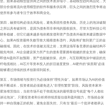
垒。如果基础模型提供商之间的技术差异缩小，基础模型趋向商品化，大
部分价值将流向使用模型的软件和服务供应商，巨头之间的激烈竞争将迫
使所有参与者专注于效率和商业化。
第四，融资结构必须去风险化，避免系统性债务风险。历史上的泡沫破裂
之所以具有破坏性，是因为债务而非单纯的股权损失。尽管大型科技公司
财务稳健，但它们越来越多地依赖发债和资产负债表外融资来建设数据中
心。如果AI投资最终失败导致大规模债务违约，风险将扩散到更广泛的金
融领域。因此，在技术价值被兑现之前，支撑这场军备竞赛的金融结构不
能先垮掉。AI企业建设算力所产生的债务需要拥有稳健的资金支持，确保
即使AI盈利不如预期，资产也能被担保。此外，与互联网泡沫中铺设的光
纤电缆相比，AI芯片等资本投入的折旧速度更快，AI硬件的“保质期”必须
能够通过持续的技术创新得到延长。
第五，市场情绪与投资行为必须保持“理性兴奋”。如果市场认为AI的价值
将不断成长，投资者就必须避免进入“非理性繁荣”阶段。风险资本家本·
霍洛维茨指出，当前市场不处于彻底泡沫的最明显信号就是“每个人都在
谈论泡沫”。只要投资者和分析师持续质疑估值和盈利能力，市场就会保
持一种自我修正的机制，避免全面失控。只有当“最后一个批评者都承认