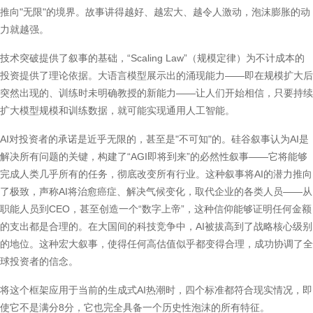
推向"无限"的境界。故事讲得越好、越宏大、越令人激动，泡沫膨胀的动
力就越强。
技术突破提供了叙事的基础，“Scaling Law”（规模定律）为不计成本的
投资提供了理论依据。大语言模型展示出的涌现能力——即在规模扩大后
突然出现的、训练时未明确教授的新能力——让人们开始相信，只要持续
扩大模型规模和训练数据，就可能实现通用人工智能。
AI对投资者的承诺是近乎无限的，甚至是"不可知"的。硅谷叙事认为AI是
解决所有问题的关键，构建了“AGI即将到来”的必然性叙事——它将能够
完成人类几乎所有的任务，彻底改变所有行业。这种叙事将AI的潜力推向
了极致，声称AI将治愈癌症、解决气候变化，取代企业的各类人员——从
职能人员到CEO，甚至创造一个“数字上帝”，这种信仰能够证明任何金额
的支出都是合理的。在大国间的科技竞争中，AI被拔高到了战略核心级别
的地位。这种宏大叙事，使得任何高估值似乎都变得合理，成功协调了全
球投资者的信念。
将这个框架应用于当前的生成式AI热潮时，四个标准都符合现实情况，即
使它不是满分8分，它也完全具备一个历史性泡沫的所有特征。