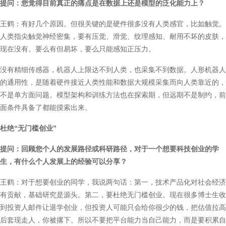
提问：您觉得目前真正的痛点是在数据上还是模型的泛化能力上？
王鹤：有好几个原因。但很关键的是硬件很多没有人类感官，比如触觉。
人类指尖触觉神经密集，要有压觉、滑觉、纹理感知、耐用不坏的皮肤，
现在没有。要么有但易坏，要么只能感知正压力。
没有精细传感器，机器人上限达不到人类，也采集不到数据。人形机器人
的通用性，是随着硬件接近人类性能和数据大规模采集而向人类靠近的，
不是单方面问题。模型架构和训练方法也在探索期，但远期不是制约，前
面条件具备了都能摸索出来。
杜绝“无门槛创业”
提问：回顾您个人的发展路径或科研路径，对于一个想要科技创业的学
生，有什么个人发展上的经验可以分享？
王鹤：对于想要创业的同学，我说两句话：第一，技术产品化对社会经济
有贡献，基础研究是源头。第二，要杜绝无门槛创业。现在很多博士生收
到投资人邮件让退学创业，但投资人可能只会给你很少的钱，把估值拉高
后套现走人，你被撂下。所以不要把平台能力当自己能力，而是要积累自