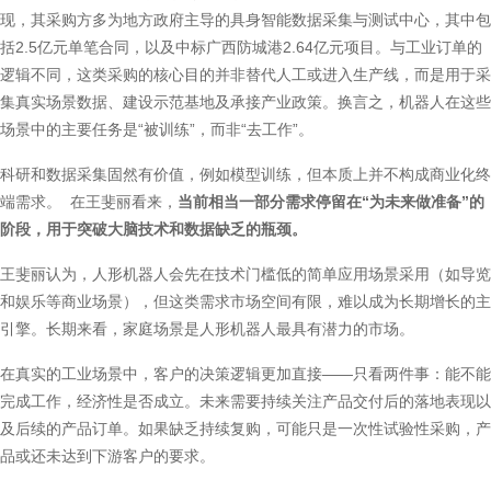
现，其采购方多为地方政府主导的具身智能数据采集与测试中心，其中包
括2.5亿元单笔合同，以及中标广西防城港2.64亿元项目。与工业订单的
逻辑不同，这类采购的核心目的并非替代人工或进入生产线，而是用于采
集真实场景数据、建设示范基地及承接产业政策。换言之，机器人在这些
场景中的主要任务是“被训练”，而非“去工作”。
科研和数据采集固然有价值，例如模型训练，但本质上并不构成商业化终
端需求。 在王斐丽看来，
当前相当一部分需求停留在“为未来做准备”的
阶段，用于突破大脑技术和数据缺乏的瓶颈。
王斐丽认为，人形机器人会先在技术门槛低的简单应用场景采用（如导览
和娱乐等商业场景），但这类需求市场空间有限，难以成为长期增长的主
引擎。长期来看，家庭场景是人形机器人最具有潜力的市场。
在真实的工业场景中，客户的决策逻辑更加直接——只看两件事：能不能
完成工作，经济性是否成立。未来需要持续关注产品交付后的落地表现以
及后续的产品订单。如果缺乏持续复购，可能只是一次性试验性采购，产
品或还未达到下游客户的要求。