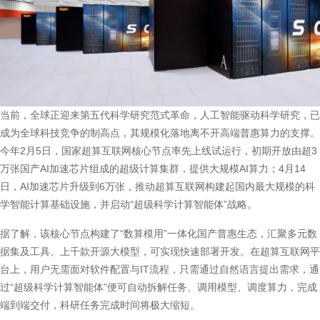
当前，全球正迎来第五代科学研究范式革命，人工智能驱动科学研究，已
成为全球科技竞争的制高点，其规模化落地离不开高端普惠算力的支撑。
今年2月5日，国家超算互联网核心节点率先上线试运行，初期开放由超3
万张国产AI加速芯片组成的超级计算集群，提供大规模AI算力；4月14
日，AI加速芯片升级到6万张，推动超算互联网构建起国内最大规模的科
学智能计算基础设施，并启动“超级科学计算智能体”战略。
据了解，该核心节点构建了“数算模用”一体化国产普惠生态，汇聚多元数
据集及工具、上千款开源大模型，可实现快速部署开发。在超算互联网平
台上，用户无需面对软件配置与IT流程，只需通过自然语言提出需求，通
过“超级科学计算智能体”便可自动拆解任务、调用模型、调度算力，完成
端到端交付，科研任务完成时间将极大缩短。