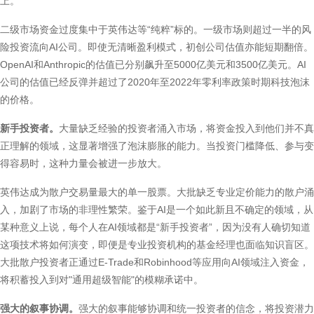
上。
二级市场资金过度集中于英伟达等“纯粹”标的。一级市场则超过一半的风
险投资流向AI公司。即使无清晰盈利模式，初创公司估值亦能短期翻倍。
OpenAI和Anthropic的估值已分别飙升至5000亿美元和3500亿美元。AI
公司的估值已经反弹并超过了2020年至2022年零利率政策时期科技泡沫
的价格。
新手投资者。
大量缺乏经验的投资者涌入市场，将资金投入到他们并不真
正理解的领域，这显著增强了泡沫膨胀的能力。当投资门槛降低、参与变
得容易时，这种力量会被进一步放大。
英伟达成为散户交易量最大的单一股票。大批缺乏专业定价能力的散户涌
入，加剧了市场的非理性繁荣。鉴于AI是一个如此新且不确定的领域，从
某种意义上说，每个人在AI领域都是“新手投资者”，因为没有人确切知道
这项技术将如何演变，即便是专业投资机构的基金经理也面临知识盲区。
大批散户投资者正通过E-Trade和Robinhood等应用向AI领域注入资金，
将积蓄投入到对"通用超级智能"的模糊承诺中。
强大的叙事协调。
强大的叙事能够协调和统一投资者的信念，将投资潜力