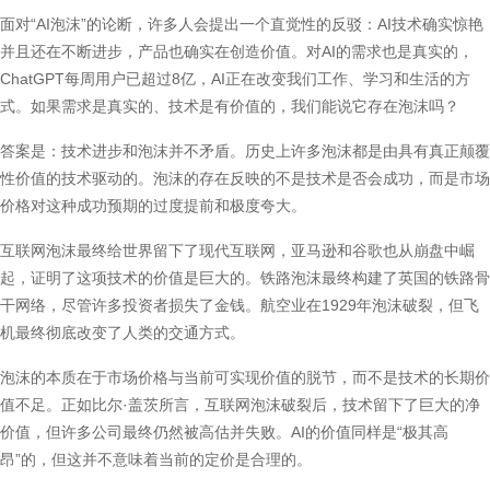
面对“AI泡沫”的论断，许多人会提出一个直觉性的反驳：AI技术确实惊艳
并且还在不断进步，产品也确实在创造价值。对AI的需求也是真实的，
ChatGPT每周用户已超过8亿，AI正在改变我们工作、学习和生活的方
式。如果需求是真实的、技术是有价值的，我们能说它存在泡沫吗？
答案是：技术进步和泡沫并不矛盾。历史上许多泡沫都是由具有真正颠覆
性价值的技术驱动的。泡沫的存在反映的不是技术是否会成功，而是市场
价格对这种成功预期的过度提前和极度夸大。
互联网泡沫最终给世界留下了现代互联网，亚马逊和谷歌也从崩盘中崛
起，证明了这项技术的价值是巨大的。铁路泡沫最终构建了英国的铁路骨
干网络，尽管许多投资者损失了金钱。航空业在1929年泡沫破裂，但飞
机最终彻底改变了人类的交通方式。
泡沫的本质在于市场价格与当前可实现价值的脱节，而不是技术的长期价
值不足。正如比尔·盖茨所言，互联网泡沫破裂后，技术留下了巨大的净
价值，但许多公司最终仍然被高估并失败。AI的价值同样是“极其高
昂”的，但这并不意味着当前的定价是合理的。