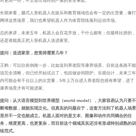
对更高一些，不太会出现特别严重的安全事故。
长期来看，腿式人形机器人在娱乐和教育领域也会有一定的出货量，像打
网球这类场景，我们也希望机器人作为体育陪练落到运动市场。
总的来讲，未来五年，机器人会百花齐放，干什么都有；但最终比拼的，
还是谁能真正把人形机器人送进家里。
提问：送进家里，您觉得需要几年？
王鹤：可以往前倒推一步，比如送到养老院等康养场景。目前这条路不能
说完全清晰，但已经开始试点了，包括做诊间陪护。乐观估计，未来三年
内可能会有千台以上的出货量，5年上万台进入养老院也很有希望，进了
康养场景才有可能进家。
提问：从大语言模型到世界模型（world model），大家容易认为只要不
断堆数据，就能实现泛化。但真实的问题在于，这套方法到了机器人场景
里并不一定也能成立。机器人面对的是文本、图像和动作共同耦合的任
务，维度更高，也更复杂，而目前这个领域其实还没有形成特别成熟的训
练范式。