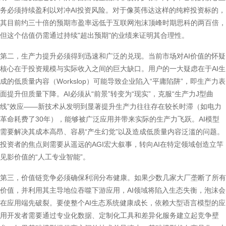
务必须持续盈利以对冲AI投资风险。对于像英伟达这样的纯粹投资标的，
其目前约三十倍的预期市盈率远低于互联网泡沫顶峰时期思科的两百倍，
但这个估值仍需通过持续"超出预期"的业绩来证明其合理性。
第二，生产力提升必须得到迅速和广泛的兑现。当前市场对AI价值的怀疑
核心在于投资规模与实际收入之间的巨大缺口。用户的一大疑虑在于AI生
成的低质量内容（Workslop）可能导致企业陷入“平庸陷阱”，即生产力表
面提升但质量下降。AI必须从“前景”转变为“现实”，克服“生产力J型曲
线”效应——新技术从发明到显著提升生产力往往存在较长时滞（如电力
革命耗费了30年），能够被广泛应用并带来实际的生产力飞跃。AI模型
需要解决其成本高昂、容易“产生幻觉”以及造成低质量内容泛滥的问题。
投资者的焦点则需要从遥远的AGI宏大叙事，转向AI在特定领域创造立竿
见影价值的“人工专业智能”。
第三，价值链竞争必须确保利润分布健康。如果少数几家大厂垄断了所有
价值，并利用其主导地位吞噬下游应用，AI领域将陷入生态失衡，泡沫会
在应用端先破裂。要使整个AI生态系统健康成长，依赖大型语言模型的应
用开发者需要通过专业化数据、定制化工具和差异化服务建立起竞争壁