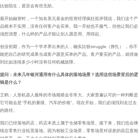
比较陌生，甚至会有些无助。
最开始融资时，一个知名美元基金的投资经理疯狂批评我说，我们这个产
品根本不实用，没有任何客户会买单。我一开始也不服气，但他让我们必
须想清楚，什么样的产品才能让别人愿意用、用得起。
创业初期，作为一个学术界出来的人，确实比较struggle（挣扎） ，你不
能把自己的研究成果当成客户愿意买单的产品。客户要买的产品，就得做
到比如连续多少小时没有任何机械故障。
提问：未来几年银河通用有什么具体的落地场景？选用这些场景背后的逻
辑是什么？
王鹤：人形机器人最终的市场规模会非常大。大家普遍认可的一种判断是
它可能会是“手机的量级、汽车的价格”。现在开始，我们必须找到走过去
的路径。
我们已经落地药店，药店本质上属于仓储零售场景。接下来，我们也会继
续在零售行业拓宽落地。因为相较工业场景，零售场景对误差的容忍度相