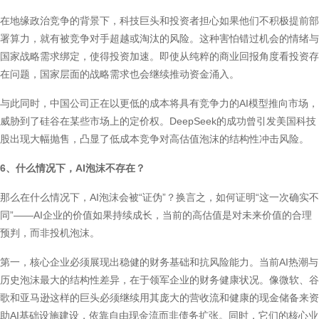
在地缘政治竞争的背景下，科技巨头和投资者担心如果他们不积极提前部
署算力，就有被竞争对手超越或淘汰的风险。这种害怕错过机会的情绪与
国家战略需求绑定，使得投资加速。即使从纯粹的商业回报角度看投资存
在问题，国家层面的战略需求也会继续推动资金涌入。
与此同时，中国公司正在以更低的成本将具有竞争力的AI模型推向市场，
威胁到了硅谷在某些市场上的定价权。DeepSeek的成功曾引发美国科技
股出现大幅抛售，凸显了低成本竞争对高估值泡沫的结构性冲击风险。
6、什么情况下，AI泡沫不存在？
那么在什么情况下，AI泡沫会被“证伪”？换言之，如何证明“这一次确实不
同”——AI企业的价值如果持续成长，当前的高估值是对未来价值的合理
预判，而非投机泡沫。
第一，核心企业必须展现出稳健的财务基础和抗风险能力。当前AI热潮与
历史泡沫最大的结构性差异，在于领军企业的财务健康状况。像微软、谷
歌和亚马逊这样的巨头必须继续用其庞大的营收流和健康的现金储备来资
助AI基础设施建设，依靠自由现金流而非债务扩张。同时，它们的核心业