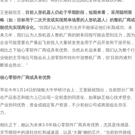
背景下，人形机器人整机厂商的长期胜负也因此变得更加难以判断。
王斐丽坦言，
目前人形机器人仍处于早期阶段，短期来看， 采用聪明策
略（如：目标用于二次开发或实现简单场景的人形机器人）的整机厂商或
能优先实现商业化。
“但我们认为这些方法并不能保证他们长期成功。未
来几年，我们认为人形机器人整机厂商的财务回报可能会受到压力，因为
企业可能需要在产量起飞前投入大量研发资金用于产品开发和下游开拓，
相比之下核心零部件厂商或具有优势。当然从长远来看，我们认为整个行
业链的主导地位可能会从上游零部件转向中游整机厂商，但‘目前尚难判
断谁会胜出’。”
核心零部件厂商或具有优势
早在今年1月14日的瑞银大中华研讨会上，王斐丽就指出，当前部分厂商
在产品形态和能力上已出现一定程度的同质化，如果缺乏核心技术壁垒、
产业协同优势，资金或稳定客户资源，不少初创公司或将面临生存压
力。
相比之下，她认为未来3-5年核心零部件厂商具有优势，尤其是传感器、
关节模组中的滚柱丝杠和减速器，以及“大脑”侧的芯片。“当前软件路线