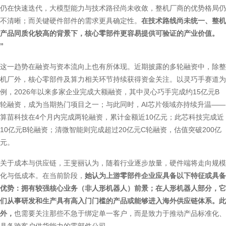
仍在快速迭代，大模型能力与技术路径尚未收敛，整机厂商的优势格局仍
不清晰；而关键硬件部件的需求更具确定性。
在技术路线尚未统一、整机
产品同质化较高的背景下，核心零部件更容易提供可验证的产业价值。
”
这一趋势在融资与资本流向上也有所体现。近期披露的多轮融资中，除整
机厂外，核心零部件及算力相关环节持续获得资金关注。以灵巧手赛道为
例，2026年以来多家企业完成大额融资，其中灵心巧手完成约15亿元B
轮融资，成为当期热门项目之一；与此同时，AI芯片领域亦持续升温——
算苗科技在4个月内完成两轮融资，累计金额近10亿元；此芯科技完成近
10亿元B轮融资；清微智能则完成超过20亿元C轮融资，估值突破200亿
元。
关于成本与供应链，王斐丽认为，随着行业逐步放量，硬件端将走向规模
化与低成本。在当前阶段，
她认为上游零部件企业应具备以下特征或具备
优势：拥有较强核心业务（非人形机器人）前景；在人形机器人部分，它
们从事研发和生产具有高入门门槛的产品或能够进入海外供应链体系。此
外，
也需要关注那些不急于绑定单一客户，而是致力于推动产品标准化、