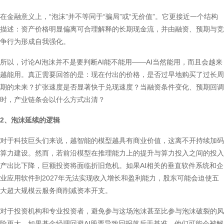
在金融意义上，“泡沫”并不等同于“骗局”或“无价值”。它更接近一个结构
描述：资产价格明显偏离可合理解释的长期现金流，并由融资、预期与竞
争行为形成自我强化。
所以，讨论AI泡沫并不是要判断AI能不能用——AI当然能用，而且会越来
越能用。真正需要回答的是：现在付出的价格，是否过早地购买了过长周
期的未来？扩张速度是否显著快于兑现速度？当融资条件变化、预期回调
时，产业链条会以什么方式出清？
2、泡沫延续的逻辑
对于科技巨头们来说，越智能的模型越具有商业价值，这离不开持续加码
算力建设。然而，若前沿模型在推理能力上的提升与算力投入之间的投入
产出比下降，巨额投资将面临折旧危机。如果AI相关的垂直软件系统和企
业应用软件到2027年无法实现收入增长和盈利能力，股东可能会迫使五
大超大规模云服务商削减资本开支。
对于投资机构和专业投资者，避免参与这场泡沫甚至比参与泡沫破裂的风
险更大。如果基金经理回避AI股票导致回报落后于基准，他们可能会被解