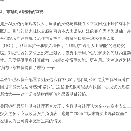
3、市场对AI泡沫的审视
拥护AI投资的乐观者认为，当前的投资与投机性的互联网泡沫时代有本质
区别。目前的超大规模云服务商资本支出是以广泛的客户需求为基础，并
有创纪录的运营现金流作为支撑的。投资的目标是追求投资回报
（ROI）、利润率扩张和收入增长，而非追求“通用人工智能”的理论突
破。对处理器的需求是没有上限的，仅受限于用户尝试解决的问题的复杂
性。只要提供更多计算能力，AI就会变得更智能、更有用。这种论述为持
续的巨额投资提供了理论正当性。
基金经理和资产配置者则没这么有“格局”，他们对公司过度投资AI而潜在
回报可能无法达标感到“紧张”。这些担忧很可能被AI数据中心投资的规模
所放大——这些是会随时间贬值的昂贵基础设施。
美国银行最新的基金经理调查发现，多数基金经理认为企业在资本支出上
投入过多，应该改善资产负债表。这是自2005年以来首次出现多数基金
经理认为公司资本支出过高的情况。