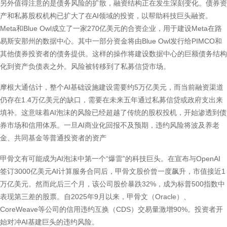
另外值得注意的是债务风险的扩散，融资结构正在发生深刻变化。债券资
产和私募股权机构已扩大了在AI领域的投资，以帮助科技巨头融资。
Meta和Blue Owl成立了一家270亿美元的合资企业，用于建设Meta在路
易斯安那州的数据中心。其中一部分资金将由Blue Owl发行给PIMCO和
其他债券投资者的债务提供。这样的操作将建设数据中心的巨额债务结构
化到资产负债表之外。风险被转移到了私募信贷市场。
摩根大通估计，整个AI基础设施建设需要约5万亿美元，而当前融资渠道
仍存在1.4万亿美元的缺口，需要在未来五年通过私募信贷或政府支出来
填补。这意味着AI泡沫的风险已经超越了传统的股权投机，开始渗透到债
券市场和信用体系。一旦AI商业化回报不及预期，违约风险将波及养老
金、共同基金等普通投资者的资产
甲骨文有可能成为AI泡沫中第一个“爆雷”的科技巨头。在宣布与OpenAI
签订3000亿美元AI计算服务合同后，甲骨文股价曾一度飙升，市值接近1
万亿美元。然而此后三个月，该公司股价暴跌32%，成为标普500指数中
表现第三差的股票。自2025年9月以来，甲骨文（Oracle）、
CoreWeave等公司的信用违约互换（CDS）交易量激增90%。投资者开
始对冲AI基建巨头的违约风险。