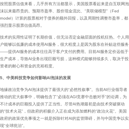
按照股票估值来看，几乎所有方法都显示，美国股票看起来是自互联网泡
沫以来最昂贵的。预期市盈率、股价现金流比、“美联储模型”（Fed
model）计算的股票相对于债券的额外回报，以及周期性调整市盈率，都
强烈显示股票估值高昂。
技术的实用性证明了长期价值，但无法否定金融层面的投机狂热。个人用
户能够以低廉的成本使用AI服务，很大程度上是因为股东在补贴这些服务
——提供AI服务的成本往往高于客户支付的费用。目前AI服务定价远低于
生产成本，导致AI业务出现巨额亏损，这种模式能够持续多久，取决于投
资者的耐心和资金的充裕程度。
5、中美科技竞争如何影响AI泡沫的发展
地缘政治竞争为AI泡沫提供了最强大的“必然性叙事”。当前AI行业领导者
推动的宏大叙事中，明确包含了“必须在AGI竞赛中击败对手”的论调，为
不计成本的巨额投入提供了正当性。尽管AI热潮最初是由技术突破驱动
的“技术火花”，但政府的积极介入正在成为添加燃料的“政治火花”。美国
政府的政策优先事项之一就是拆除针对AI的监管障碍，并与中国竞争以实
现“全球统治”。