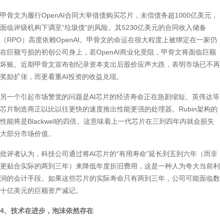
甲骨文为履行OpenAI合同大举借债购买芯片，未偿债务超1000亿美元，
面临评级机构下调至“垃圾债”的风险。其5230亿美元的合同收入储备
（RPO）高度依赖OpenAI。甲骨文的命运在很大程度上被绑定在一家仍
在巨额亏损的初创公司身上，若OpenAI商业化受阻，甲骨文将面临巨额
坏账。近期甲骨文宣布创纪录资本支出后股价应声大跌，表明市场已不再
奖励扩张，而更看重AI投资的收益兑现。
另一个引起市场警觉的问题是AI芯片的经济寿命正在急剧缩短。英伟达等
芯片制造商正以比以往更快的速度推出性能更强的处理器。Rubin架构的
性能将是Blackwell的四倍。这意味着上一代芯片在三到四年内就会损失
大部分市场价值。
批评者认为，科技公司通过将AI芯片的“有用寿命”延长到五到六年（而非
更贴合实际的两到三年）来降低年度折旧费用，这是一种人为夸大当前利
润的会计手段。如果这些芯片的实际寿命只有两到三年，公司可能面临数
十亿美元的巨额资产减记。
4、技术在进步，泡沫依然存在