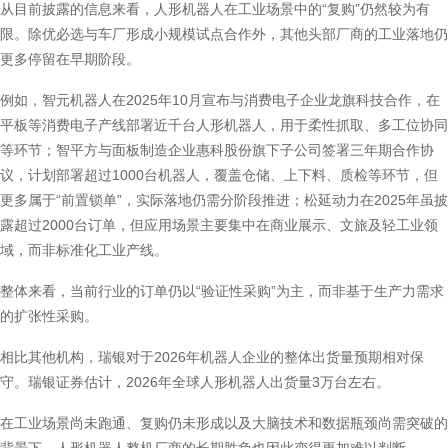
从目前披露的信息来看，人形机器人在工业场景中的“复购”仍然较为有
限。除优必选与车厂形成小规模试点合作外，其他头部厂商的工业落地仍
更多停留在早期阶段。
例如，智元机器人在2025年10月宣布与消费电子企业龙旗科技合作，在
平板等消费电子产线部署近千台人形机器人，用于柔性抓取、多工位协同
等环节；智平方与面板制造企业惠科股份旗下子公司签署三年期合作协
议，计划部署超过1000台机器人，覆盖仓储、上下料、质检等环节，但
更多属于“前置锁单”，实际落地仍需分阶段推进；松延动力在2025年虽披
露超过2000台订单，但应用场景主要集中在商业展示、文旅及轻工业领
域，而非标准化工业产线。
整体来看，当前行业的订单仍以“验证性采购”为主，而非基于生产力需求
的扩张性采购。
相比其他机构，瑞银对于2026年机器人企业的整体出货量预期相对保
守。瑞银证券估计，2026年全球人形机器人出货量3万台左右。
在工业场景尚未跑通、复购仍未形成以及大脑技术和数据瓶颈尚需突破的