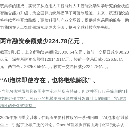
该集群的建成，实现了从通用人工智能到人工智能驱动科学研究的全栈超
智融合能力升级，为全国算力统筹提供了可复制经验。未来，该基础设施
将持续坚持开放路线，覆盖科研与产业全场景，提供普惠易用的服务，助
力我国在人工智能领域实现更大突破，抢占全球科技竞争先机。
两市融资余额减少224.78亿元
、
截至3月3日，上交所融资余额报13338.64亿元，较前一交易日减少98.23
亿元；深交所融资余额报12914.91亿元，较前一交易日减少126.55亿
元；两市合计26253.55亿元，较前一交易日减少224.78亿元。
“AI泡沫即使存在，也将继续膨胀”
、
·当前AI热潮虽然具备历史性泡沫的所有特征，但这并不仅仅是简单的“科
技股炒作过热”。AI行业的规模更有可能在继续发展壮大的同时，实现结
构性的分化式调整。
2025年第四季度以来，伴随着主要科技股的一系列回调，“AI泡沫论”甚嚣
尘上，引起了业界广泛的讨论。OpenAI首席执行官山姆·阿尔特曼承认，