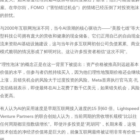
雇。在华尔街，FOMO（"害怕错过机会"）的情绪已经压倒了对投资泡沫
的担忧。
与2000年互联网泡沫不同，当今AI浪潮的核心驱动力——“美股七雄”等大
型科技公司拥有庞大的营收和健康的现金储备。它们正用自己的自由现金
流来资助AI基础设施建设，这与当年许多互联网初创公司负债累累、商业
模式脆弱的情况形成了鲜明对比。这让许多投资者相信“这次不同”。
“理性泡沫”的概念正是在这一背景下被提出：资产价格被推高到远超基本
价值的水平，但参与者仍然持续买入，因为他们理性地预期价格还会继续
上涨，且错失机会的风险大于过度投资的风险。Meta首席执行官马克·扎
克伯格就表示，即使最终在AI上花费了数千亿美元，如果错失机会，风险
会更高。
有人认为AI的采用速度是早期互联网接入速度的15 到60 倍。Lightspeed
Venture Partners 的联合创始人认为，当前周期的营收增长规模“比以往
任何周期都呈指数级增长”。即使许多投资是“死胡同”，长期来看，这项
技术创造的净经济价值将是巨大的，就像互联网最终被证明非常有价值一
样。