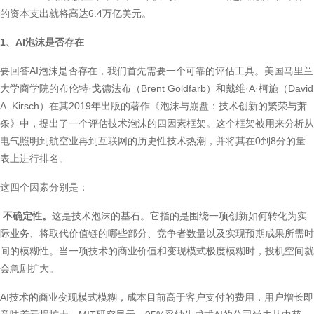
的资本支出就将高达6.4万亿美元。
1、AI泡沫是否存在
要回答AI泡沫是否存在，我们首先需要一个可靠的评估工具。美国马里兰
大学商学院的布伦特·戈德法布（Brent Goldfarb）和戴维·A·柯施（David
A. Kirsch）在其2019年出版的著作《泡沫与崩盘：技术创新的繁荣与萧
条》中，提出了一个评估技术泡沫的四因素框架。这个框架被用来分析从
电气照明到航空业再到互联网的历史性技术热潮，并将其在0到8分的量
表上进行排名。
这四个因素分别是：
不确定性。
这是技术泡沫的基石。它指的是围绕一项创新如何转化为实
际业务、将取代价值链的哪些部分、竞争者数量以及实现预期成果所需时
间的模糊性。当一项技术的商业价值和变现模式极度模糊时，投机空间就
会急剧扩大。
AI技术的商业变现模式模糊，成本目前高于客户支付的费用，用户增长即