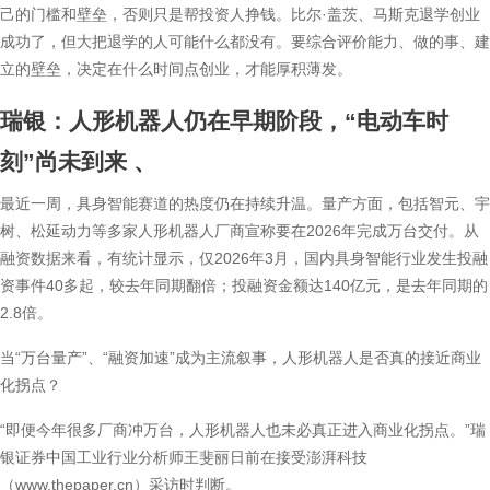
己的门槛和壁垒，否则只是帮投资人挣钱。比尔·盖茨、马斯克退学创业
成功了，但大把退学的人可能什么都没有。要综合评价能力、做的事、建
立的壁垒，决定在什么时间点创业，才能厚积薄发。
瑞银：人形机器人仍在早期阶段，“电动车时
刻”尚未到来
、
最近一周，具身智能赛道的热度仍在持续升温。量产方面，包括智元、宇
树、松延动力等多家人形机器人厂商宣称要在2026年完成万台交付。从
融资数据来看，有统计显示，仅2026年3月，国内具身智能行业发生投融
资事件40多起，较去年同期翻倍；投融资金额达140亿元，是去年同期的
2.8倍。
当“万台量产”、“融资加速”成为主流叙事，人形机器人是否真的接近商业
化拐点？
“即便今年很多厂商冲万台，人形机器人也未必真正进入商业化拐点。”瑞
银证券中国工业行业分析师王斐丽日前在接受澎湃科技
（www.thepaper.cn）采访时判断。