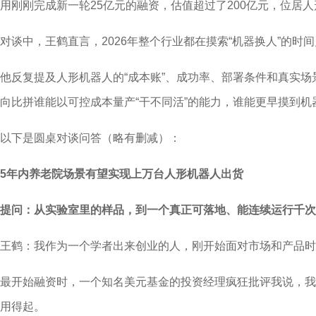
用刚刚完成新一轮25亿元的融资，估值超过了200亿元，位居
对谈中，王鹤直言，2026年整个行业都在摸索“机器换人”的时
他反复提及人形机器人的“成本账”、成功率、部署条件和真实
向比拼谁能以可控成本量产“干不同活”的能力，谁能更早摸到机
以下是圆桌对谈问答（略有删减）：
5年内养老院场景有望实现上万台人形机器人出货
提问：从实验室里的样品，到一个真正可落地、能连续运行千次
王鹤：我作为一个学者出来创业的人，刚开始面对市场和产品时
最开始融资时，一个知名美元基金的投资经理疯狂批评我说，我
用得起。