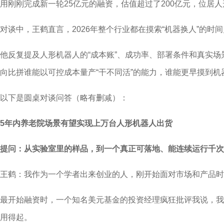
用刚刚完成新一轮25亿元的融资，估值超过了200亿元，位居
对谈中，王鹤直言，2026年整个行业都在摸索“机器换人”的时
他反复提及人形机器人的“成本账”、成功率、部署条件和真实
向比拼谁能以可控成本量产“干不同活”的能力，谁能更早摸到机
以下是圆桌对谈问答（略有删减）：
5年内养老院场景有望实现上万台人形机器人出货
提问：从实验室里的样品，到一个真正可落地、能连续运行千次
王鹤：我作为一个学者出来创业的人，刚开始面对市场和产品时
最开始融资时，一个知名美元基金的投资经理疯狂批评我说，我
用得起。