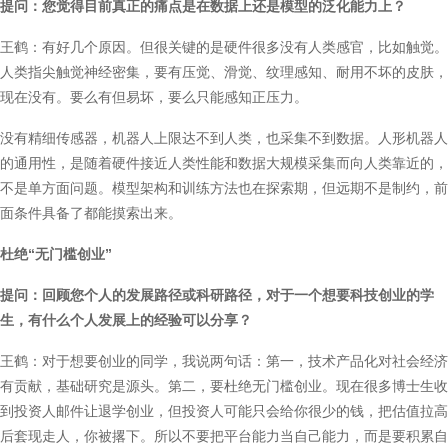
提问：您觉得目前真正的痛点是在数据上还是模型的泛化能力上？
王鹤：有好几个原因。但很关键的是硬件很多没有人类感官，比如触觉。
人类指尖触觉神经密集，要有压觉、滑觉、纹理感知、耐用不坏的皮肤，
现在没有。要么有但易坏，要么只能感知正压力。
没有精细传感器，机器人上限达不到人类，也采集不到数据。人形机器人
的通用性，是随着硬件接近人类性能和数据大规模采集而向人类靠近的，
不是单方面问题。模型架构和训练方法也在探索期，但远期不是制约，前
面条件具备了都能摸索出来。
杜绝“无门槛创业”
提问：回顾您个人的发展路径或科研路径，对于一个想要科技创业的学
生，有什么个人发展上的经验可以分享？
王鹤：对于想要创业的同学，我说两句话：第一，技术产品化对社会经济
有贡献，基础研究是源头。第二，要杜绝无门槛创业。现在很多博士生收
到投资人邮件让退学创业，但投资人可能只会给你很少的钱，把估值拉高
后套现走人，你被撂下。所以不要把平台能力当自己能力，而是要积累自