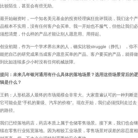
比较陌生，甚至会有些无助。
最开始融资时，一个知名美元基金的投资经理疯狂批评我说，我们这个产
品根本不实用，没有任何客户会买单。我一开始也不服气，但他让我们必
须想清楚，什么样的产品才能让别人愿意用、用得起。
创业初期，作为一个学术界出来的人，确实比较struggle（挣扎） ，你不
能把自己的研究成果当成客户愿意买单的产品。客户要买的产品，就得做
到比如连续多少小时没有任何机械故障。
提问：未来几年银河通用有什么具体的落地场景？选用这些场景背后的逻
辑是什么？
王鹤：人形机器人最终的市场规模会非常大。大家普遍认可的一种判断是
它可能会是“手机的量级、汽车的价格”。现在开始，我们必须找到走过去
的路径。
我们已经落地药店，药店本质上属于仓储零售场景。接下来，我们也会继
续在零售行业拓宽落地。因为相较工业场景，零售场景对误差的容忍度相