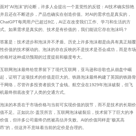
面对“AI泡沫”的论断，许多人会提出一个直觉性的反驳：AI技术确实惊艳
并且还在不断进步，产品也确实在创造价值。对AI的需求也是真实的，
ChatGPT每周用户已超过8亿，AI正在改变我们工作、学习和生活的方
式。如果需求是真实的、技术是有价值的，我们能说它存在泡沫吗？
答案是：技术进步和泡沫并不矛盾。历史上许多泡沫都是由具有真正颠覆
性价值的技术驱动的。泡沫的存在反映的不是技术是否会成功，而是市场
价格对这种成功预期的过度提前和极度夸大。
互联网泡沫最终给世界留下了现代互联网，亚马逊和谷歌也从崩盘中崛
起，证明了这项技术的价值是巨大的。铁路泡沫最终构建了英国的铁路骨
干网络，尽管许多投资者损失了金钱。航空业在1929年泡沫破裂，但飞
机最终彻底改变了人类的交通方式。
泡沫的本质在于市场价格与当前可实现价值的脱节，而不是技术的长期价
值不足。正如比尔·盖茨所言，互联网泡沫破裂后，技术留下了巨大的净
价值，但许多公司最终仍然被高估并失败。AI的价值同样是“极其高
昂”的，但这并不意味着当前的定价是合理的。