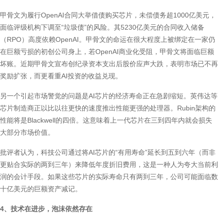
甲骨文为履行OpenAI合同大举借债购买芯片，未偿债务超1000亿美元，
面临评级机构下调至“垃圾债”的风险。其5230亿美元的合同收入储备
（RPO）高度依赖OpenAI。甲骨文的命运在很大程度上被绑定在一家仍
在巨额亏损的初创公司身上，若OpenAI商业化受阻，甲骨文将面临巨额
坏账。近期甲骨文宣布创纪录资本支出后股价应声大跌，表明市场已不再
奖励扩张，而更看重AI投资的收益兑现。
另一个引起市场警觉的问题是AI芯片的经济寿命正在急剧缩短。英伟达等
芯片制造商正以比以往更快的速度推出性能更强的处理器。Rubin架构的
性能将是Blackwell的四倍。这意味着上一代芯片在三到四年内就会损失
大部分市场价值。
批评者认为，科技公司通过将AI芯片的“有用寿命”延长到五到六年（而非
更贴合实际的两到三年）来降低年度折旧费用，这是一种人为夸大当前利
润的会计手段。如果这些芯片的实际寿命只有两到三年，公司可能面临数
十亿美元的巨额资产减记。
4、技术在进步，泡沫依然存在