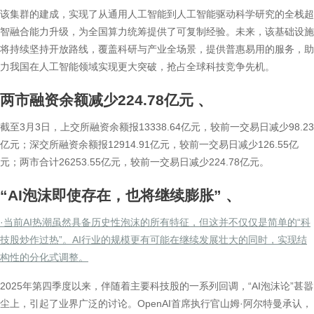
该集群的建成，实现了从通用人工智能到人工智能驱动科学研究的全栈超
智融合能力升级，为全国算力统筹提供了可复制经验。未来，该基础设施
将持续坚持开放路线，覆盖科研与产业全场景，提供普惠易用的服务，助
力我国在人工智能领域实现更大突破，抢占全球科技竞争先机。
两市融资余额减少224.78亿元
、
截至3月3日，上交所融资余额报13338.64亿元，较前一交易日减少98.23
亿元；深交所融资余额报12914.91亿元，较前一交易日减少126.55亿
元；两市合计26253.55亿元，较前一交易日减少224.78亿元。
“AI泡沫即使存在，也将继续膨胀”
、
·当前AI热潮虽然具备历史性泡沫的所有特征，但这并不仅仅是简单的“科
技股炒作过热”。AI行业的规模更有可能在继续发展壮大的同时，实现结
构性的分化式调整。
2025年第四季度以来，伴随着主要科技股的一系列回调，“AI泡沫论”甚嚣
尘上，引起了业界广泛的讨论。OpenAI首席执行官山姆·阿尔特曼承认，