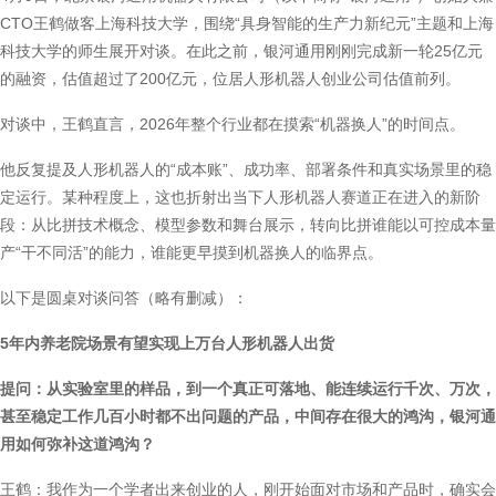
CTO王鹤做客上海科技大学，围绕“具身智能的生产力新纪元”主题和上海
科技大学的师生展开对谈。在此之前，银河通用刚刚完成新一轮25亿元
的融资，估值超过了200亿元，位居人形机器人创业公司估值前列。
对谈中，王鹤直言，2026年整个行业都在摸索“机器换人”的时间点。
他反复提及人形机器人的“成本账”、成功率、部署条件和真实场景里的稳
定运行。某种程度上，这也折射出当下人形机器人赛道正在进入的新阶
段：从比拼技术概念、模型参数和舞台展示，转向比拼谁能以可控成本量
产“干不同活”的能力，谁能更早摸到机器换人的临界点。
以下是圆桌对谈问答（略有删减）：
5年内养老院场景有望实现上万台人形机器人出货
提问：从实验室里的样品，到一个真正可落地、能连续运行千次、万次，
甚至稳定工作几百小时都不出问题的产品，中间存在很大的鸿沟，银河通
用如何弥补这道鸿沟？
王鹤：我作为一个学者出来创业的人，刚开始面对市场和产品时，确实会