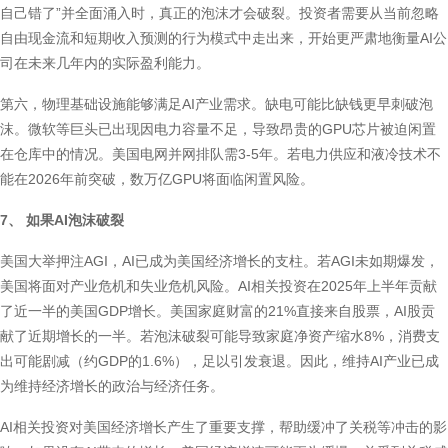
自己错了”并全面涌入时，真正的泡沫才会破裂。投资者需要从当前忽略
自由现金流和短期收入预测的行为模式中走出来，开始更严肃地衡量AI公
司在未来几年内的实际盈利能力。
第六，物理基础设施能够满足AI产业需求。缺电可能比缺钱更早刺破泡
沫。微软等巨头已出现因电力容量不足，导致昂贵的GPU芯片被迫闲置
在仓库中的情况。美国电网并网排队需3-5年。若电力供应和液冷技术不
能在2026年前突破，数万亿GPU将面临闲置风险。
7、 如果AI泡沫破裂
美国大举押注AGI，AI已成为美国经济增长的支柱。若AGI未如期爆发，
美国将面对产业危机和失业危机风险。AI相关投资在2025年上半年贡献
了近一半的美国GDP增长。美国家庭财富的21%直接来自股票，AI股贡
献了近期增长的一半。若泡沫破裂可能导致家庭净资产缩水8%，消费支
出可能剧减（约GDP的1.6%），足以引发衰退。因此，维持AI产业已成
为维持经济增长的政治与经济任务。
AI相关投资对美国经济增长产生了重要支撑，帮助缓冲了关税等冲击的影