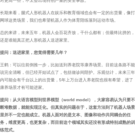
对更高一些，不太会出现特别严重的安全事故。
长期来看，腿式人形机器人在娱乐和教育领域也会有一定的出货量，像打
网球这类场景，我们也希望机器人作为体育陪练落到运动市场。
总的来讲，未来五年，机器人会百花齐放，干什么都有；但最终比拼的，
还是谁能真正把人形机器人送进家里。
提问：送进家里，您觉得需要几年？
王鹤：可以往前倒推一步，比如送到养老院等康养场景。目前这条路不能
说完全清晰，但已经开始试点了，包括做诊间陪护。乐观估计，未来三年
内可能会有千台以上的出货量，5年上万台进入养老院也很有希望，进了
康养场景才有可能进家。
提问：从大语言模型到世界模型（world model），大家容易认为只要不
断堆数据，就能实现泛化。但真实的问题在于，这套方法到了机器人场景
里并不一定也能成立。机器人面对的是文本、图像和动作共同耦合的任
务，维度更高，也更复杂，而目前这个领域其实还没有形成特别成熟的训
练范式。