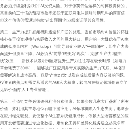
务必须持续盈利以对冲AI投资风险。对于像英伟达这样的纯粹投资标的，
其目前约三十倍的预期市盈率远低于互联网泡沫顶峰时期思科的两百倍，
但这个估值仍需通过持续"超出预期"的业绩来证明其合理性。
第二，生产力提升必须得到迅速和广泛的兑现。当前市场对AI价值的怀疑
核心在于投资规模与实际收入之间的巨大缺口。用户的一大疑虑在于AI生
成的低质量内容（Workslop）可能导致企业陷入“平庸陷阱”，即生产力表
面提升但质量下降。AI必须从“前景”转变为“现实”，克服“生产力J型曲
线”效应——新技术从发明到显著提升生产力往往存在较长时滞（如电力
革命耗费了30年），能够被广泛应用并带来实际的生产力飞跃。AI模型
需要解决其成本高昂、容易“产生幻觉”以及造成低质量内容泛滥的问题。
投资者的焦点则需要从遥远的AGI宏大叙事，转向AI在特定领域创造立竿
见影价值的“人工专业智能”。
第三，价值链竞争必须确保利润分布健康。如果少数几家大厂垄断了所有
价值，并利用其主导地位吞噬下游应用，AI领域将陷入生态失衡，泡沫会
在应用端先破裂。要使整个AI生态系统健康成长，依赖大型语言模型的应
用开发者需要通过专业化数据、定制化工具和差异化服务建立起竞争壁