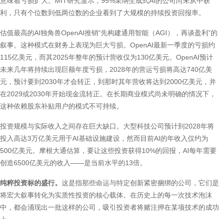
意味着亏损扩大。MIT研究显示，95%采纳生成式AI的公司尚未从中获
利，只有个位数到低两位数的企业看到了大规模的持续投资回报率。
估值最高的AI独角兽OpenAI推销“先构建通用智能（AGI），再谈盈利”的
叙事。这种模式在财务上表现为巨大亏损。OpenAI最新一季度的亏损约
115亿美元，而其2025年整年的预计营收仅为130亿美元。OpenAI预计
未来几年将持续出现巨额年度亏损，2028年的营运亏损将高达740亿美
元，预计要到2030年才会转正，到那时其年营收将达到2000亿美元，并
在2029或2030年开始现金流转正。在长期商业模式尚未明确的情况下，
这种依赖股东补贴用户的模式不可持续。
投资规模与实际收入之间存在巨大缺口。大型科技公司预计到2028年将
投入高达3万亿美元用于AI基础设施建设，然而目前AI的年收入仅约为
500亿美元。摩根大通估算，要让这些投资获得10%的回报，AI每年需要
创造6500亿美元的收入——是当前水平的13倍。
纯粹投资标的盛行。
这是指那些命运与特定创新紧密捆绑的公司，它们是
将宏大叙事转化为实质性投资的核心载体。在历史上的每一次技术泡沫
中，都会涌现出一批这样的公司，吸引投资者将赌注押在某项技术的成功