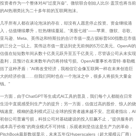
投资者作为一个整体对AI"过度兴奋"。微软联合创始人比尔·盖茨也将当前
的AI热潮类比为二十多年前的互联网泡沫。
几乎所有人都在谈论泡沫的存在，却没有人愿意停止投资。资金继续涌
入，估值继续攀升，狂热继续蔓延。“美股七雄”——苹果、微软、谷歌、
亚马逊、Meta、英伟达和特斯拉的合计市值一度占据标普500指数总市值
的三分之一以上。英伟达市值一度达到史无前例的5万亿美元。OpenAI的
估值在短短数年间从数十亿美元跃升至五千亿美元，尽管该公司从未实现
盈利，且预计在未来数年内仍将持续亏损。OpenAI董事长布雷特·泰勒概
括了这种矛盾："AI将改变经济，我相信它会像互联网一样在未来创造巨
大的经济价值……但我们同时也在一个泡沫之中，很多人将损失大量金
钱。"
一方面，由于ChatGPT等生成式AI工具的普及，我们每个人都能在日常
生活中直观感受到生产力的提升；另一方面，估值过高的股价、惊人的烧
钱速度、模糊的盈利模式正让全球的投资者越来越不安。悲观者指出，AI
初创公司普遍亏损，科技公司对基础建设的投入狂飙不止，“提供服务的
成本高于价格”的商业模式不可持续；乐观者则坚信这是生产力的革命，
PitchBook最新数据显示，未来五年仅Hyperscalers（超大规模云厂商）