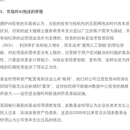
3、市场对AI泡沫的审视
拥护AI投资的乐观者认为，当前的投资与投机性的互联网泡沫时代有本质
区别。目前的超大规模云服务商资本支出是以广泛的客户需求为基础，并
有创纪录的运营现金流作为支撑的。投资的目标是追求投资回报
（ROI）、利润率扩张和收入增长，而非追求“通用人工智能”的理论突
破。对处理器的需求是没有上限的，仅受限于用户尝试解决的问题的复杂
性。只要提供更多计算能力，AI就会变得更智能、更有用。这种论述为持
续的巨额投资提供了理论正当性。
基金经理和资产配置者则没这么有“格局”，他们对公司过度投资AI而潜在
回报可能无法达标感到“紧张”。这些担忧很可能被AI数据中心投资的规模
所放大——这些是会随时间贬值的昂贵基础设施。
美国银行最新的基金经理调查发现，多数基金经理认为企业在资本支出上
投入过多，应该改善资产负债表。这是自2005年以来首次出现多数基金
经理认为公司资本支出过高的情况。