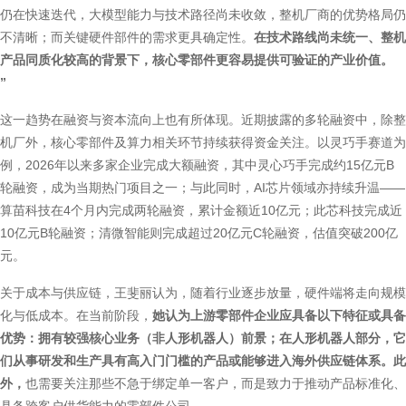
仍在快速迭代，大模型能力与技术路径尚未收敛，整机厂商的优势格局仍
不清晰；而关键硬件部件的需求更具确定性。
在技术路线尚未统一、整机
产品同质化较高的背景下，核心零部件更容易提供可验证的产业价值。
”
这一趋势在融资与资本流向上也有所体现。近期披露的多轮融资中，除整
机厂外，核心零部件及算力相关环节持续获得资金关注。以灵巧手赛道为
例，2026年以来多家企业完成大额融资，其中灵心巧手完成约15亿元B
轮融资，成为当期热门项目之一；与此同时，AI芯片领域亦持续升温——
算苗科技在4个月内完成两轮融资，累计金额近10亿元；此芯科技完成近
10亿元B轮融资；清微智能则完成超过20亿元C轮融资，估值突破200亿
元。
关于成本与供应链，王斐丽认为，随着行业逐步放量，硬件端将走向规模
化与低成本。在当前阶段，
她认为上游零部件企业应具备以下特征或具备
优势：拥有较强核心业务（非人形机器人）前景；在人形机器人部分，它
们从事研发和生产具有高入门门槛的产品或能够进入海外供应链体系。此
外，
也需要关注那些不急于绑定单一客户，而是致力于推动产品标准化、