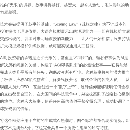
推向"无限"的境界。故事讲得越好、越宏大、越令人激动，泡沫膨胀的动
力就越强。
技术突破提供了叙事的基础，“Scaling Law”（规模定律）为不计成本的
投资提供了理论依据。大语言模型展示出的涌现能力——即在规模扩大后
突然出现的、训练时未明确教授的新能力——让人们开始相信，只要持续
扩大模型规模和训练数据，就可能实现通用人工智能。
AI对投资者的承诺是近乎无限的，甚至是"不可知"的。硅谷叙事认为AI是
解决所有问题的关键，构建了“AGI即将到来”的必然性叙事——它将能够
完成人类几乎所有的任务，彻底改变所有行业。这种叙事将AI的潜力推向
了极致，声称AI将治愈癌症、解决气候变化，取代企业的各类人员——从
职能人员到CEO，甚至创造一个“数字上帝”，这种信仰能够证明任何金额
的支出都是合理的。在大国间的科技竞争中，AI被拔高到了战略核心级别
的地位。这种宏大叙事，使得任何高估值似乎都变得合理，成功协调了全
球投资者的信念。
将这个框架应用于当前的生成式AI热潮时，四个标准都符合现实情况，即
使它不是满分8分，它也完全具备一个历史性泡沫的所有特征。