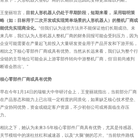
背景下，人形机器人整机厂商的长期胜负也因此变得更加难以判断。
王斐丽坦言，
目前人形机器人仍处于早期阶段，短期来看， 采用聪明策
略（如：目标用于二次开发或实现简单场景的人形机器人）的整机厂商或
能优先实现商业化。
“但我们认为这些方法并不能保证他们长期成功。未
来几年，我们认为人形机器人整机厂商的财务回报可能会受到压力，因为
企业可能需要在产量起飞前投入大量研发资金用于产品开发和下游开拓，
相比之下核心零部件厂商或具有优势。当然从长远来看，我们认为整个行
业链的主导地位可能会从上游零部件转向中游整机厂商，但‘目前尚难判
断谁会胜出’。”
核心零部件厂商或具有优势
早在今年1月14日的瑞银大中华研讨会上，王斐丽就指出，当前部分厂商
在产品形态和能力上已出现一定程度的同质化，如果缺乏核心技术壁垒、
产业协同优势，资金或稳定客户资源，不少初创公司或将面临生存压
力。
相比之下，她认为未来3-5年核心零部件厂商具有优势，尤其是传感器、
关节模组中的滚柱丝杠和减速器，以及“大脑”侧的芯片。“当前软件路线