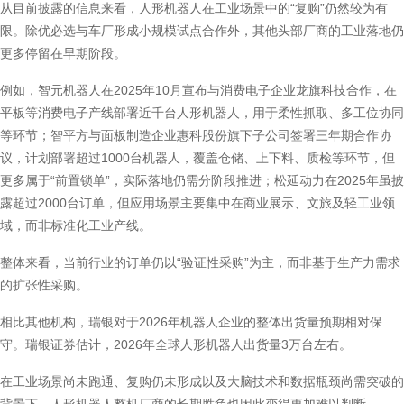
从目前披露的信息来看，人形机器人在工业场景中的“复购”仍然较为有
限。除优必选与车厂形成小规模试点合作外，其他头部厂商的工业落地仍
更多停留在早期阶段。
例如，智元机器人在2025年10月宣布与消费电子企业龙旗科技合作，在
平板等消费电子产线部署近千台人形机器人，用于柔性抓取、多工位协同
等环节；智平方与面板制造企业惠科股份旗下子公司签署三年期合作协
议，计划部署超过1000台机器人，覆盖仓储、上下料、质检等环节，但
更多属于“前置锁单”，实际落地仍需分阶段推进；松延动力在2025年虽披
露超过2000台订单，但应用场景主要集中在商业展示、文旅及轻工业领
域，而非标准化工业产线。
整体来看，当前行业的订单仍以“验证性采购”为主，而非基于生产力需求
的扩张性采购。
相比其他机构，瑞银对于2026年机器人企业的整体出货量预期相对保
守。瑞银证券估计，2026年全球人形机器人出货量3万台左右。
在工业场景尚未跑通、复购仍未形成以及大脑技术和数据瓶颈尚需突破的