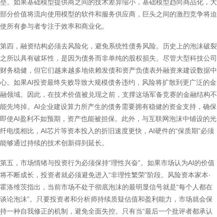
垒。如果基础模型提供商之间的技术差异缩小，基础模型趋向商品化，大
部分价值将流向使用模型的软件和服务供应商，巨头之间的激烈竞争将迫
使所有参与者专注于效率和商业化。
第四，融资结构必须去风险化，避免系统性债务风险。历史上的泡沫破裂
之所以具有破坏性，是因为债务而非单纯的股权损失。尽管大型科技公司
财务稳健，但它们越来越多地依赖发债和资产负债表外融资来建设数据中
心。如果AI投资最终失败导致大规模债务违约，风险将扩散到更广泛的金
融领域。因此，在技术价值被兑现之前，支撑这场军备竞赛的金融结构不
能先垮掉。AI企业建设算力所产生的债务需要拥有稳健的资金支持，确保
即使AI盈利不如预期，资产也能被担保。此外，与互联网泡沫中铺设的光
纤电缆相比，AI芯片等资本投入的折旧速度更快，AI硬件的“保质期”必须
能够通过持续的技术创新得到延长。
第五，市场情绪与投资行为必须保持“理性兴奋”。如果市场认为AI的价值
将不断成长，投资者就必须避免进入“非理性繁荣”阶段。风险资本家本·
霍洛维茨指出，当前市场不处于彻底泡沫的最明显信号就是“每个人都在
谈论泡沫”。只要投资者和分析师持续质疑估值和盈利能力，市场就会保
持一种自我修正的机制，避免全面失控。只有当“最后一个批评者都承认