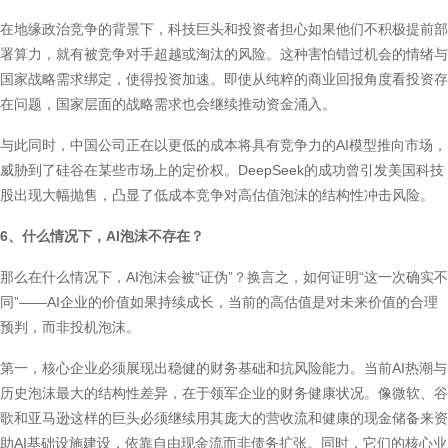
在地缘政治竞争的背景下，科技巨头和投资者担心如果他们不积极提前部
署算力，就有被竞争对手超越或淘汰的风险。这种害怕错过机会的情绪与
国家战略需求绑定，使得投资加速。即使从纯粹的商业回报角度看投资存
在问题，国家层面的战略需求也会继续推动资金涌入。
与此同时，中国公司正在以更低的成本将具有竞争力的AI模型推向市场，
威胁到了硅谷在某些市场上的定价权。DeepSeek的成功曾引发美国科技
股出现大幅抛售，凸显了低成本竞争对高估值泡沫的结构性冲击风险。
6、什么情况下，AI泡沫不存在？
那么在什么情况下，AI泡沫会被“证伪”？换言之，如何证明“这一次确实不
同”——AI企业的价值如果持续成长，当前的高估值是对未来价值的合理
预判，而非投机泡沫。
第一，核心企业必须展现出稳健的财务基础和抗风险能力。当前AI热潮与
历史泡沫最大的结构性差异，在于领军企业的财务健康状况。像微软、谷
歌和亚马逊这样的巨头必须继续用其庞大的营收流和健康的现金储备来资
助AI基础设施建设，依靠自由现金流而非债务扩张。同时，它们的核心业