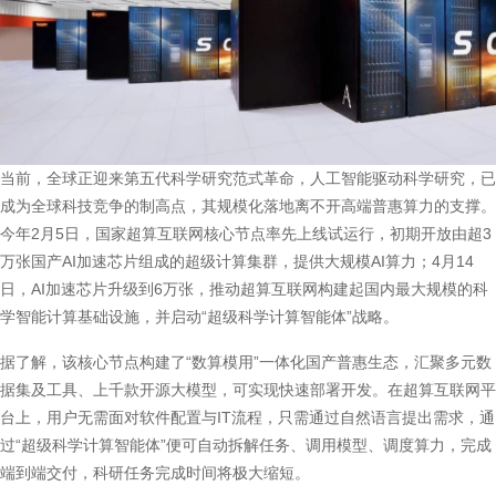
当前，全球正迎来第五代科学研究范式革命，人工智能驱动科学研究，已
成为全球科技竞争的制高点，其规模化落地离不开高端普惠算力的支撑。
今年2月5日，国家超算互联网核心节点率先上线试运行，初期开放由超3
万张国产AI加速芯片组成的超级计算集群，提供大规模AI算力；4月14
日，AI加速芯片升级到6万张，推动超算互联网构建起国内最大规模的科
学智能计算基础设施，并启动“超级科学计算智能体”战略。
据了解，该核心节点构建了“数算模用”一体化国产普惠生态，汇聚多元数
据集及工具、上千款开源大模型，可实现快速部署开发。在超算互联网平
台上，用户无需面对软件配置与IT流程，只需通过自然语言提出需求，通
过“超级科学计算智能体”便可自动拆解任务、调用模型、调度算力，完成
端到端交付，科研任务完成时间将极大缩短。