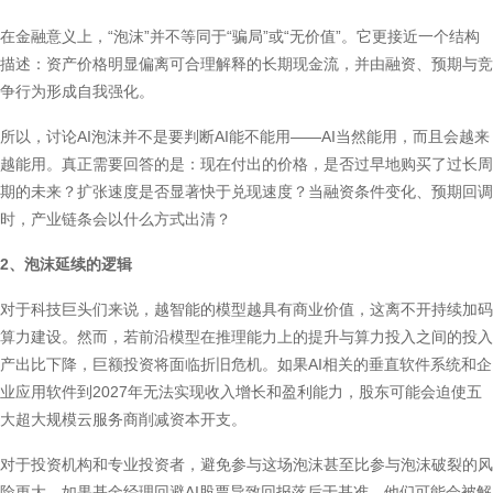
在金融意义上，“泡沫”并不等同于“骗局”或“无价值”。它更接近一个结构
描述：资产价格明显偏离可合理解释的长期现金流，并由融资、预期与竞
争行为形成自我强化。
所以，讨论AI泡沫并不是要判断AI能不能用——AI当然能用，而且会越来
越能用。真正需要回答的是：现在付出的价格，是否过早地购买了过长周
期的未来？扩张速度是否显著快于兑现速度？当融资条件变化、预期回调
时，产业链条会以什么方式出清？
2、泡沫延续的逻辑
对于科技巨头们来说，越智能的模型越具有商业价值，这离不开持续加码
算力建设。然而，若前沿模型在推理能力上的提升与算力投入之间的投入
产出比下降，巨额投资将面临折旧危机。如果AI相关的垂直软件系统和企
业应用软件到2027年无法实现收入增长和盈利能力，股东可能会迫使五
大超大规模云服务商削减资本开支。
对于投资机构和专业投资者，避免参与这场泡沫甚至比参与泡沫破裂的风
险更大。如果基金经理回避AI股票导致回报落后于基准，他们可能会被解