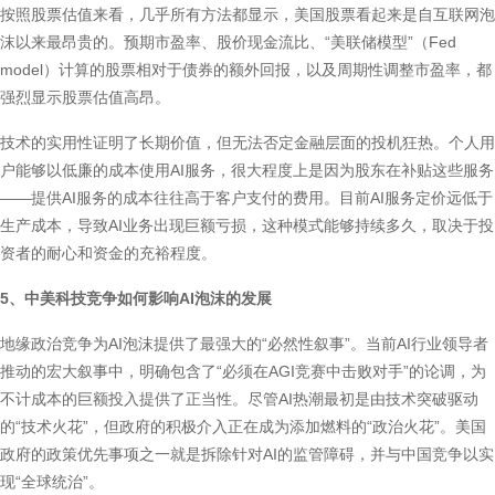
按照股票估值来看，几乎所有方法都显示，美国股票看起来是自互联网泡
沫以来最昂贵的。预期市盈率、股价现金流比、“美联储模型”（Fed
model）计算的股票相对于债券的额外回报，以及周期性调整市盈率，都
强烈显示股票估值高昂。
技术的实用性证明了长期价值，但无法否定金融层面的投机狂热。个人用
户能够以低廉的成本使用AI服务，很大程度上是因为股东在补贴这些服务
——提供AI服务的成本往往高于客户支付的费用。目前AI服务定价远低于
生产成本，导致AI业务出现巨额亏损，这种模式能够持续多久，取决于投
资者的耐心和资金的充裕程度。
5、中美科技竞争如何影响AI泡沫的发展
地缘政治竞争为AI泡沫提供了最强大的“必然性叙事”。当前AI行业领导者
推动的宏大叙事中，明确包含了“必须在AGI竞赛中击败对手”的论调，为
不计成本的巨额投入提供了正当性。尽管AI热潮最初是由技术突破驱动
的“技术火花”，但政府的积极介入正在成为添加燃料的“政治火花”。美国
政府的政策优先事项之一就是拆除针对AI的监管障碍，并与中国竞争以实
现“全球统治”。