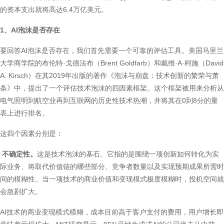
的资本支出就将高达6.4万亿美元。
1、AI泡沫是否存在
要回答AI泡沫是否存在，我们首先需要一个可靠的评估工具。美国马里兰
大学商学院的布伦特·戈德法布（Brent Goldfarb）和戴维·A·柯施（David
A. Kirsch）在其2019年出版的著作《泡沫与崩盘：技术创新的繁荣与萧
条》中，提出了一个评估技术泡沫的四因素框架。这个框架被用来分析从
电气照明到航空业再到互联网的历史性技术热潮，并将其在0到8分的量
表上进行排名。
这四个因素分别是：
不确定性。
这是技术泡沫的基石。它指的是围绕一项创新如何转化为实
际业务、将取代价值链的哪些部分、竞争者数量以及实现预期成果所需时
间的模糊性。当一项技术的商业价值和变现模式极度模糊时，投机空间就
会急剧扩大。
AI技术的商业变现模式模糊，成本目前高于客户支付的费用，用户增长即