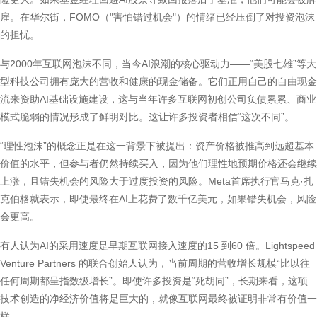
雇。在华尔街，FOMO（"害怕错过机会"）的情绪已经压倒了对投资泡沫
的担忧。
与2000年互联网泡沫不同，当今AI浪潮的核心驱动力——“美股七雄”等大
型科技公司拥有庞大的营收和健康的现金储备。它们正用自己的自由现金
流来资助AI基础设施建设，这与当年许多互联网初创公司负债累累、商业
模式脆弱的情况形成了鲜明对比。这让许多投资者相信“这次不同”。
“理性泡沫”的概念正是在这一背景下被提出：资产价格被推高到远超基本
价值的水平，但参与者仍然持续买入，因为他们理性地预期价格还会继续
上涨，且错失机会的风险大于过度投资的风险。Meta首席执行官马克·扎
克伯格就表示，即使最终在AI上花费了数千亿美元，如果错失机会，风险
会更高。
有人认为AI的采用速度是早期互联网接入速度的15 到60 倍。Lightspeed
Venture Partners 的联合创始人认为，当前周期的营收增长规模“比以往
任何周期都呈指数级增长”。即使许多投资是“死胡同”，长期来看，这项
技术创造的净经济价值将是巨大的，就像互联网最终被证明非常有价值一
样。