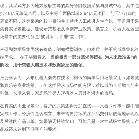
现，其采购方多为地方政府主导的具身智能数据采集与测试中心，其中包
括2.5亿元单笔合同，以及中标广西防城港2.64亿元项目。与工业订单的
逻辑不同，这类采购的核心目的并非替代人工或进入生产线，而是用于采
集真实场景数据、建设示范基地及承接产业政策。换言之，机器人在这些
场景中的主要任务是“被训练”，而非“去工作”。
科研和数据采集固然有价值，例如模型训练，但本质上并不构成商业化终
端需求。 在王斐丽看来，
当前相当一部分需求停留在“为未来做准备”的
阶段，用于突破大脑技术和数据缺乏的瓶颈。
王斐丽认为，人形机器人会先在技术门槛低的简单应用场景采用（如导览
和娱乐等商业场景），但这类需求市场空间有限，难以成为长期增长的主
引擎。长期来看，家庭场景是人形机器人最具有潜力的市场。
在真实的工业场景中，客户的决策逻辑更加直接——只看两件事：能不能
完成工作，经济性是否成立。未来需要持续关注产品交付后的落地表现以
及后续的产品订单。如果缺乏持续复购，可能只是一次性试验性采购，产
品或还未达到下游客户的要求。