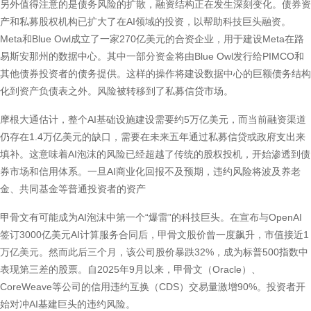
另外值得注意的是债务风险的扩散，融资结构正在发生深刻变化。债券资
产和私募股权机构已扩大了在AI领域的投资，以帮助科技巨头融资。
Meta和Blue Owl成立了一家270亿美元的合资企业，用于建设Meta在路
易斯安那州的数据中心。其中一部分资金将由Blue Owl发行给PIMCO和
其他债券投资者的债务提供。这样的操作将建设数据中心的巨额债务结构
化到资产负债表之外。风险被转移到了私募信贷市场。
摩根大通估计，整个AI基础设施建设需要约5万亿美元，而当前融资渠道
仍存在1.4万亿美元的缺口，需要在未来五年通过私募信贷或政府支出来
填补。这意味着AI泡沫的风险已经超越了传统的股权投机，开始渗透到债
券市场和信用体系。一旦AI商业化回报不及预期，违约风险将波及养老
金、共同基金等普通投资者的资产
甲骨文有可能成为AI泡沫中第一个“爆雷”的科技巨头。在宣布与OpenAI
签订3000亿美元AI计算服务合同后，甲骨文股价曾一度飙升，市值接近1
万亿美元。然而此后三个月，该公司股价暴跌32%，成为标普500指数中
表现第三差的股票。自2025年9月以来，甲骨文（Oracle）、
CoreWeave等公司的信用违约互换（CDS）交易量激增90%。投资者开
始对冲AI基建巨头的违约风险。