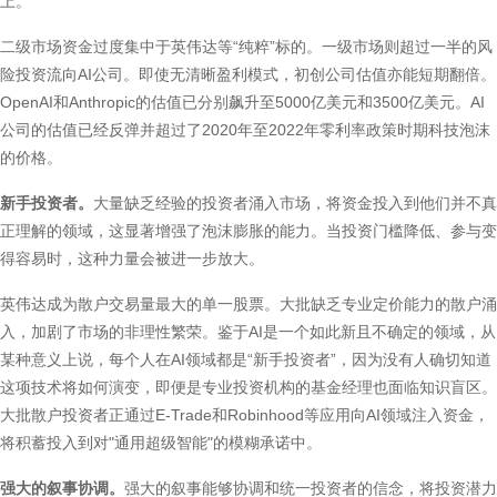
上。
二级市场资金过度集中于英伟达等“纯粹”标的。一级市场则超过一半的风
险投资流向AI公司。即使无清晰盈利模式，初创公司估值亦能短期翻倍。
OpenAI和Anthropic的估值已分别飙升至5000亿美元和3500亿美元。AI
公司的估值已经反弹并超过了2020年至2022年零利率政策时期科技泡沫
的价格。
新手投资者。
大量缺乏经验的投资者涌入市场，将资金投入到他们并不真
正理解的领域，这显著增强了泡沫膨胀的能力。当投资门槛降低、参与变
得容易时，这种力量会被进一步放大。
英伟达成为散户交易量最大的单一股票。大批缺乏专业定价能力的散户涌
入，加剧了市场的非理性繁荣。鉴于AI是一个如此新且不确定的领域，从
某种意义上说，每个人在AI领域都是“新手投资者”，因为没有人确切知道
这项技术将如何演变，即便是专业投资机构的基金经理也面临知识盲区。
大批散户投资者正通过E-Trade和Robinhood等应用向AI领域注入资金，
将积蓄投入到对"通用超级智能"的模糊承诺中。
强大的叙事协调。
强大的叙事能够协调和统一投资者的信念，将投资潜力