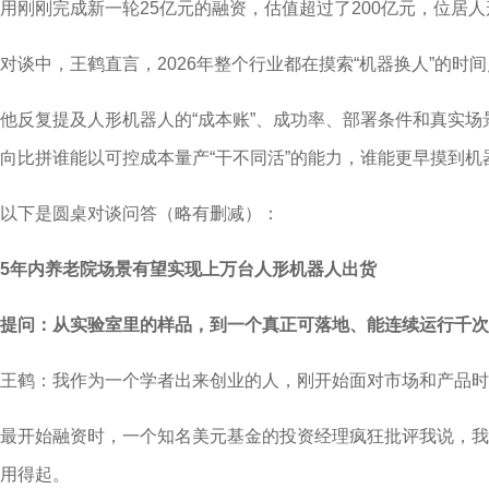
用刚刚完成新一轮25亿元的融资，估值超过了200亿元，位居
对谈中，王鹤直言，2026年整个行业都在摸索“机器换人”的时
他反复提及人形机器人的“成本账”、成功率、部署条件和真实
向比拼谁能以可控成本量产“干不同活”的能力，谁能更早摸到机
以下是圆桌对谈问答（略有删减）：
5年内养老院场景有望实现上万台人形机器人出货
提问：从实验室里的样品，到一个真正可落地、能连续运行千次
王鹤：我作为一个学者出来创业的人，刚开始面对市场和产品时
最开始融资时，一个知名美元基金的投资经理疯狂批评我说，我
用得起。