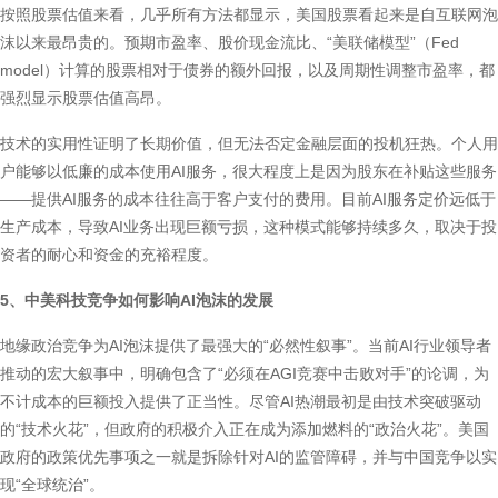
按照股票估值来看，几乎所有方法都显示，美国股票看起来是自互联网泡
沫以来最昂贵的。预期市盈率、股价现金流比、“美联储模型”（Fed
model）计算的股票相对于债券的额外回报，以及周期性调整市盈率，都
强烈显示股票估值高昂。
技术的实用性证明了长期价值，但无法否定金融层面的投机狂热。个人用
户能够以低廉的成本使用AI服务，很大程度上是因为股东在补贴这些服务
——提供AI服务的成本往往高于客户支付的费用。目前AI服务定价远低于
生产成本，导致AI业务出现巨额亏损，这种模式能够持续多久，取决于投
资者的耐心和资金的充裕程度。
5、中美科技竞争如何影响AI泡沫的发展
地缘政治竞争为AI泡沫提供了最强大的“必然性叙事”。当前AI行业领导者
推动的宏大叙事中，明确包含了“必须在AGI竞赛中击败对手”的论调，为
不计成本的巨额投入提供了正当性。尽管AI热潮最初是由技术突破驱动
的“技术火花”，但政府的积极介入正在成为添加燃料的“政治火花”。美国
政府的政策优先事项之一就是拆除针对AI的监管障碍，并与中国竞争以实
现“全球统治”。