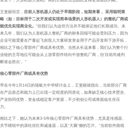
背景下，人形机器人整机厂商的长期胜负也因此变得更加难以判断。
王斐丽坦言，
目前人形机器人仍处于早期阶段，短期来看， 采用聪明策
略（如：目标用于二次开发或实现简单场景的人形机器人）的整机厂商或
能优先实现商业化。
“但我们认为这些方法并不能保证他们长期成功。未
来几年，我们认为人形机器人整机厂商的财务回报可能会受到压力，因为
企业可能需要在产量起飞前投入大量研发资金用于产品开发和下游开拓，
相比之下核心零部件厂商或具有优势。当然从长远来看，我们认为整个行
业链的主导地位可能会从上游零部件转向中游整机厂商，但‘目前尚难判
断谁会胜出’。”
核心零部件厂商或具有优势
早在今年1月14日的瑞银大中华研讨会上，王斐丽就指出，当前部分厂商
在产品形态和能力上已出现一定程度的同质化，如果缺乏核心技术壁垒、
产业协同优势，资金或稳定客户资源，不少初创公司或将面临生存压
力。
相比之下，她认为未来3-5年核心零部件厂商具有优势，尤其是传感器、
关节模组中的滚柱丝杠和减速器，以及“大脑”侧的芯片。“当前软件路线