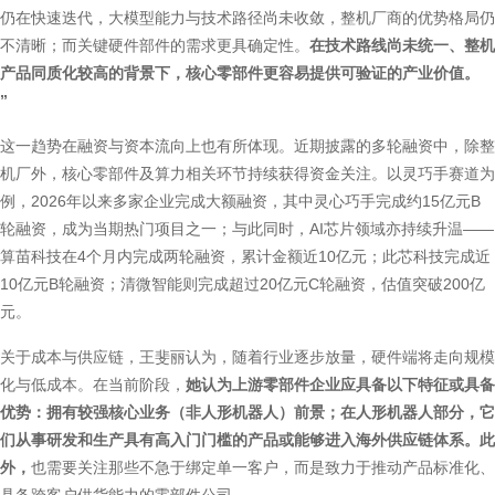
仍在快速迭代，大模型能力与技术路径尚未收敛，整机厂商的优势格局仍
不清晰；而关键硬件部件的需求更具确定性。
在技术路线尚未统一、整机
产品同质化较高的背景下，核心零部件更容易提供可验证的产业价值。
”
这一趋势在融资与资本流向上也有所体现。近期披露的多轮融资中，除整
机厂外，核心零部件及算力相关环节持续获得资金关注。以灵巧手赛道为
例，2026年以来多家企业完成大额融资，其中灵心巧手完成约15亿元B
轮融资，成为当期热门项目之一；与此同时，AI芯片领域亦持续升温——
算苗科技在4个月内完成两轮融资，累计金额近10亿元；此芯科技完成近
10亿元B轮融资；清微智能则完成超过20亿元C轮融资，估值突破200亿
元。
关于成本与供应链，王斐丽认为，随着行业逐步放量，硬件端将走向规模
化与低成本。在当前阶段，
她认为上游零部件企业应具备以下特征或具备
优势：拥有较强核心业务（非人形机器人）前景；在人形机器人部分，它
们从事研发和生产具有高入门门槛的产品或能够进入海外供应链体系。此
外，
也需要关注那些不急于绑定单一客户，而是致力于推动产品标准化、