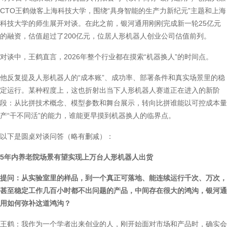
CTO王鹤做客上海科技大学，围绕“具身智能的生产力新纪元”主题和上海
科技大学的师生展开对谈。在此之前，银河通用刚刚完成新一轮25亿元
的融资，估值超过了200亿元，位居人形机器人创业公司估值前列。
对谈中，王鹤直言，2026年整个行业都在摸索“机器换人”的时间点。
他反复提及人形机器人的“成本账”、成功率、部署条件和真实场景里的稳
定运行。某种程度上，这也折射出当下人形机器人赛道正在进入的新阶
段：从比拼技术概念、模型参数和舞台展示，转向比拼谁能以可控成本量
产“干不同活”的能力，谁能更早摸到机器换人的临界点。
以下是圆桌对谈问答（略有删减）：
5年内养老院场景有望实现上万台人形机器人出货
提问：从实验室里的样品，到一个真正可落地、能连续运行千次、万次，
甚至稳定工作几百小时都不出问题的产品，中间存在很大的鸿沟，银河通
用如何弥补这道鸿沟？
王鹤：我作为一个学者出来创业的人，刚开始面对市场和产品时，确实会