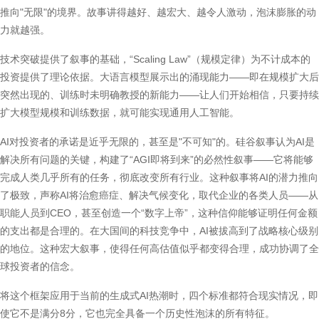
推向"无限"的境界。故事讲得越好、越宏大、越令人激动，泡沫膨胀的动
力就越强。
技术突破提供了叙事的基础，“Scaling Law”（规模定律）为不计成本的
投资提供了理论依据。大语言模型展示出的涌现能力——即在规模扩大后
突然出现的、训练时未明确教授的新能力——让人们开始相信，只要持续
扩大模型规模和训练数据，就可能实现通用人工智能。
AI对投资者的承诺是近乎无限的，甚至是"不可知"的。硅谷叙事认为AI是
解决所有问题的关键，构建了“AGI即将到来”的必然性叙事——它将能够
完成人类几乎所有的任务，彻底改变所有行业。这种叙事将AI的潜力推向
了极致，声称AI将治愈癌症、解决气候变化，取代企业的各类人员——从
职能人员到CEO，甚至创造一个“数字上帝”，这种信仰能够证明任何金额
的支出都是合理的。在大国间的科技竞争中，AI被拔高到了战略核心级别
的地位。这种宏大叙事，使得任何高估值似乎都变得合理，成功协调了全
球投资者的信念。
将这个框架应用于当前的生成式AI热潮时，四个标准都符合现实情况，即
使它不是满分8分，它也完全具备一个历史性泡沫的所有特征。