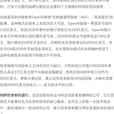
意味着亏损扩大。MIT研究显示，95%采纳生成式AI的公司尚未从中获
利，只有个位数到低两位数的企业看到了大规模的持续投资回报率。
估值最高的AI独角兽OpenAI推销“先构建通用智能（AGI），再谈盈利”的
叙事。这种模式在财务上表现为巨大亏损。OpenAI最新一季度的亏损约
115亿美元，而其2025年整年的预计营收仅为130亿美元。OpenAI预计
未来几年将持续出现巨额年度亏损，2028年的营运亏损将高达740亿美
元，预计要到2030年才会转正，到那时其年营收将达到2000亿美元，并
在2029或2030年开始现金流转正。在长期商业模式尚未明确的情况下，
这种依赖股东补贴用户的模式不可持续。
投资规模与实际收入之间存在巨大缺口。大型科技公司预计到2028年将
投入高达3万亿美元用于AI基础设施建设，然而目前AI的年收入仅约为
500亿美元。摩根大通估算，要让这些投资获得10%的回报，AI每年需要
创造6500亿美元的收入——是当前水平的13倍。
纯粹投资标的盛行。
这是指那些命运与特定创新紧密捆绑的公司，它们是
将宏大叙事转化为实质性投资的核心载体。在历史上的每一次技术泡沫
中，都会涌现出一批这样的公司，吸引投资者将赌注押在某项技术的成功