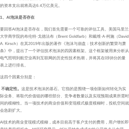
的资本支出就将高达6.4万亿美元。
1、AI泡沫是否存在
要回答AI泡沫是否存在，我们首先需要一个可靠的评估工具。美国马里兰
大学商学院的布伦特·戈德法布（Brent Goldfarb）和戴维·A·柯施（David
A. Kirsch）在其2019年出版的著作《泡沫与崩盘：技术创新的繁荣与萧
条》中，提出了一个评估技术泡沫的四因素框架。这个框架被用来分析从
电气照明到航空业再到互联网的历史性技术热潮，并将其在0到8分的量
表上进行排名。
这四个因素分别是：
不确定性。
这是技术泡沫的基石。它指的是围绕一项创新如何转化为实
际业务、将取代价值链的哪些部分、竞争者数量以及实现预期成果所需时
间的模糊性。当一项技术的商业价值和变现模式极度模糊时，投机空间就
会急剧扩大。
AI技术的商业变现模式模糊，成本目前高于客户支付的费用，用户增长即