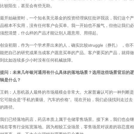
比较陌生，甚至会有些无助。
最开始融资时，一个知名美元基金的投资经理疯狂批评我说，我们这个产
品根本不实用，没有任何客户会买单。我一开始也不服气，但他让我们必
须想清楚，什么样的产品才能让别人愿意用、用得起。
创业初期，作为一个学术界出来的人，确实比较struggle（挣扎） ，你不
能把自己的研究成果当成客户愿意买单的产品。客户要买的产品，就得做
到比如连续多少小时没有任何机械故障。
提问：未来几年银河通用有什么具体的落地场景？选用这些场景背后的逻
辑是什么？
王鹤：人形机器人最终的市场规模会非常大。大家普遍认可的一种判断是
它可能会是“手机的量级、汽车的价格”。现在开始，我们必须找到走过去
的路径。
我们已经落地药店，药店本质上属于仓储零售场景。接下来，我们也会继
续在零售行业拓宽落地。因为相较工业场景，零售场景对误差的容忍度相