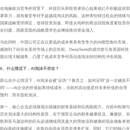
在地缘政治竞争的背景下，科技巨头和投资者担心如果他们不积极提前部
署算力，就有被竞争对手超越或淘汰的风险。这种害怕错过机会的情绪与
国家战略需求绑定，使得投资加速。即使从纯粹的商业回报角度看投资存
在问题，国家层面的战略需求也会继续推动资金涌入。
与此同时，中国公司正在以更低的成本将具有竞争力的AI模型推向市场，
威胁到了硅谷在某些市场上的定价权。DeepSeek的成功曾引发美国科技
股出现大幅抛售，凸显了低成本竞争对高估值泡沫的结构性冲击风险。
6、什么情况下，AI泡沫不存在？
那么在什么情况下，AI泡沫会被“证伪”？换言之，如何证明“这一次确实不
同”——AI企业的价值如果持续成长，当前的高估值是对未来价值的合理
预判，而非投机泡沫。
第一，核心企业必须展现出稳健的财务基础和抗风险能力。当前AI热潮与
历史泡沫最大的结构性差异，在于领军企业的财务健康状况。像微软、谷
歌和亚马逊这样的巨头必须继续用其庞大的营收流和健康的现金储备来资
助AI基础设施建设，依靠自由现金流而非债务扩张。同时，它们的核心业