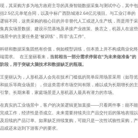
现，其采购方多为地方政府主导的具身智能数据采集与测试中心，其中包
括2.5亿元单笔合同，以及中标广西防城港2.64亿元项目。与工业订单的
逻辑不同，这类采购的核心目的并非替代人工或进入生产线，而是用于采
集真实场景数据、建设示范基地及承接产业政策。换言之，机器人在这些
场景中的主要任务是“被训练”，而非“去工作”。
科研和数据采集固然有价值，例如模型训练，但本质上并不构成商业化终
端需求。 在王斐丽看来，
当前相当一部分需求停留在“为未来做准备”的
阶段，用于突破大脑技术和数据缺乏的瓶颈。
王斐丽认为，人形机器人会先在技术门槛低的简单应用场景采用（如导览
和娱乐等商业场景），但这类需求市场空间有限，难以成为长期增长的主
引擎。长期来看，家庭场景是人形机器人最具有潜力的市场。
在真实的工业场景中，客户的决策逻辑更加直接——只看两件事：能不能
完成工作，经济性是否成立。未来需要持续关注产品交付后的落地表现以
及后续的产品订单。如果缺乏持续复购，可能只是一次性试验性采购，产
品或还未达到下游客户的要求。