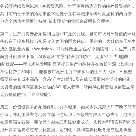
务必须持续盈利以对冲AI投资风险。对于像英伟达这样的纯粹投资标的，
其目前约三十倍的预期市盈率远低于互联网泡沫顶峰时期思科的两百倍，
但这个估值仍需通过持续"超出预期"的业绩来证明其合理性。
第二，生产力提升必须得到迅速和广泛的兑现。当前市场对AI价值的怀疑
核心在于投资规模与实际收入之间的巨大缺口。用户的一大疑虑在于AI生
成的低质量内容（Workslop）可能导致企业陷入“平庸陷阱”，即生产力表
面提升但质量下降。AI必须从“前景”转变为“现实”，克服“生产力J型曲
线”效应——新技术从发明到显著提升生产力往往存在较长时滞（如电力
革命耗费了30年），能够被广泛应用并带来实际的生产力飞跃。AI模型
需要解决其成本高昂、容易“产生幻觉”以及造成低质量内容泛滥的问题。
投资者的焦点则需要从遥远的AGI宏大叙事，转向AI在特定领域创造立竿
见影价值的“人工专业智能”。
第三，价值链竞争必须确保利润分布健康。如果少数几家大厂垄断了所有
价值，并利用其主导地位吞噬下游应用，AI领域将陷入生态失衡，泡沫会
在应用端先破裂。要使整个AI生态系统健康成长，依赖大型语言模型的应
用开发者需要通过专业化数据、定制化工具和差异化服务建立起竞争壁