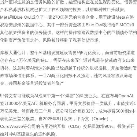
另外值得注意的是债务风险的扩散，融资结构正在发生深刻变化。债券资
产和私募股权机构已扩大了在AI领域的投资，以帮助科技巨头融资。
Meta和Blue Owl成立了一家270亿美元的合资企业，用于建设Meta在路
易斯安那州的数据中心。其中一部分资金将由Blue Owl发行给PIMCO和
其他债券投资者的债务提供。这样的操作将建设数据中心的巨额债务结构
化到资产负债表之外。风险被转移到了私募信贷市场。
摩根大通估计，整个AI基础设施建设需要约5万亿美元，而当前融资渠道
仍存在1.4万亿美元的缺口，需要在未来五年通过私募信贷或政府支出来
填补。这意味着AI泡沫的风险已经超越了传统的股权投机，开始渗透到债
券市场和信用体系。一旦AI商业化回报不及预期，违约风险将波及养老
金、共同基金等普通投资者的资产
甲骨文有可能成为AI泡沫中第一个“爆雷”的科技巨头。在宣布与OpenAI
签订3000亿美元AI计算服务合同后，甲骨文股价曾一度飙升，市值接近1
万亿美元。然而此后三个月，该公司股价暴跌32%，成为标普500指数中
表现第三差的股票。自2025年9月以来，甲骨文（Oracle）、
CoreWeave等公司的信用违约互换（CDS）交易量激增90%。投资者开
始对冲AI基建巨头的违约风险。