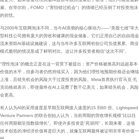
雇。在华尔街，FOMO（"害怕错过机会"）的情绪已经压倒了对投资泡沫
的担忧。
与2000年互联网泡沫不同，当今AI浪潮的核心驱动力——“美股七雄”等大
型科技公司拥有庞大的营收和健康的现金储备。它们正用自己的自由现金
流来资助AI基础设施建设，这与当年许多互联网初创公司负债累累、商业
模式脆弱的情况形成了鲜明对比。这让许多投资者相信“这次不同”。
“理性泡沫”的概念正是在这一背景下被提出：资产价格被推高到远超基本
价值的水平，但参与者仍然持续买入，因为他们理性地预期价格还会继续
上涨，且错失机会的风险大于过度投资的风险。Meta首席执行官马克·扎
克伯格就表示，即使最终在AI上花费了数千亿美元，如果错失机会，风险
会更高。
有人认为AI的采用速度是早期互联网接入速度的15 到60 倍。Lightspeed
Venture Partners 的联合创始人认为，当前周期的营收增长规模“比以往
任何周期都呈指数级增长”。即使许多投资是“死胡同”，长期来看，这项
技术创造的净经济价值将是巨大的，就像互联网最终被证明非常有价值一
样。