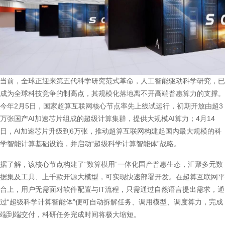
当前，全球正迎来第五代科学研究范式革命，人工智能驱动科学研究，已
成为全球科技竞争的制高点，其规模化落地离不开高端普惠算力的支撑。
今年2月5日，国家超算互联网核心节点率先上线试运行，初期开放由超3
万张国产AI加速芯片组成的超级计算集群，提供大规模AI算力；4月14
日，AI加速芯片升级到6万张，推动超算互联网构建起国内最大规模的科
学智能计算基础设施，并启动“超级科学计算智能体”战略。
据了解，该核心节点构建了“数算模用”一体化国产普惠生态，汇聚多元数
据集及工具、上千款开源大模型，可实现快速部署开发。在超算互联网平
台上，用户无需面对软件配置与IT流程，只需通过自然语言提出需求，通
过“超级科学计算智能体”便可自动拆解任务、调用模型、调度算力，完成
端到端交付，科研任务完成时间将极大缩短。