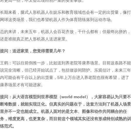
对更高一些，不太会出现特别严重的安全事故。
长期来看，腿式人形机器人在娱乐和教育领域也会有一定的出货量，像打
网球这类场景，我们也希望机器人作为体育陪练落到运动市场。
总的来讲，未来五年，机器人会百花齐放，干什么都有；但最终比拼的，
还是谁能真正把人形机器人送进家里。
提问：送进家里，您觉得需要几年？
王鹤：可以往前倒推一步，比如送到养老院等康养场景。目前这条路不能
说完全清晰，但已经开始试点了，包括做诊间陪护。乐观估计，未来三年
内可能会有千台以上的出货量，5年上万台进入养老院也很有希望，进了
康养场景才有可能进家。
提问：从大语言模型到世界模型（world model），大家容易认为只要不
断堆数据，就能实现泛化。但真实的问题在于，这套方法到了机器人场景
里并不一定也能成立。机器人面对的是文本、图像和动作共同耦合的任
务，维度更高，也更复杂，而目前这个领域其实还没有形成特别成熟的训
练范式。