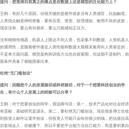
提问：您觉得目前真正的痛点是在数据上还是模型的泛化能力上？
王鹤：有好几个原因。但很关键的是硬件很多没有人类感官，比如触觉。
人类指尖触觉神经密集，要有压觉、滑觉、纹理感知、耐用不坏的皮肤，
现在没有。要么有但易坏，要么只能感知正压力。
没有精细传感器，机器人上限达不到人类，也采集不到数据。人形机器人
的通用性，是随着硬件接近人类性能和数据大规模采集而向人类靠近的，
不是单方面问题。模型架构和训练方法也在探索期，但远期不是制约，前
面条件具备了都能摸索出来。
杜绝“无门槛创业”
提问：回顾您个人的发展路径或科研路径，对于一个想要科技创业的学
生，有什么个人发展上的经验可以分享？
王鹤：对于想要创业的同学，我说两句话：第一，技术产品化对社会经济
有贡献，基础研究是源头。第二，要杜绝无门槛创业。现在很多博士生收
到投资人邮件让退学创业，但投资人可能只会给你很少的钱，把估值拉高
后套现走人，你被撂下。所以不要把平台能力当自己能力，而是要积累自