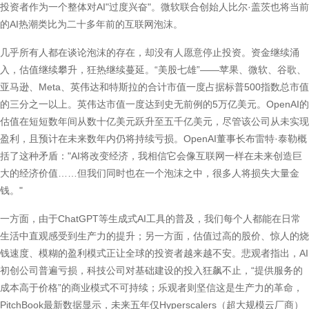
投资者作为一个整体对AI"过度兴奋"。微软联合创始人比尔·盖茨也将当前
的AI热潮类比为二十多年前的互联网泡沫。
几乎所有人都在谈论泡沫的存在，却没有人愿意停止投资。资金继续涌
入，估值继续攀升，狂热继续蔓延。“美股七雄”——苹果、微软、谷歌、
亚马逊、Meta、英伟达和特斯拉的合计市值一度占据标普500指数总市值
的三分之一以上。英伟达市值一度达到史无前例的5万亿美元。OpenAI的
估值在短短数年间从数十亿美元跃升至五千亿美元，尽管该公司从未实现
盈利，且预计在未来数年内仍将持续亏损。OpenAI董事长布雷特·泰勒概
括了这种矛盾："AI将改变经济，我相信它会像互联网一样在未来创造巨
大的经济价值……但我们同时也在一个泡沫之中，很多人将损失大量金
钱。"
一方面，由于ChatGPT等生成式AI工具的普及，我们每个人都能在日常
生活中直观感受到生产力的提升；另一方面，估值过高的股价、惊人的烧
钱速度、模糊的盈利模式正让全球的投资者越来越不安。悲观者指出，AI
初创公司普遍亏损，科技公司对基础建设的投入狂飙不止，“提供服务的
成本高于价格”的商业模式不可持续；乐观者则坚信这是生产力的革命，
PitchBook最新数据显示，未来五年仅Hyperscalers（超大规模云厂商）