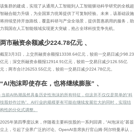
该集群的建成，实现了从通用人工智能到人工智能驱动科学研究的全栈超
智融合能力升级，为全国算力统筹提供了可复制经验。未来，该基础设施
将持续坚持开放路线，覆盖科研与产业全场景，提供普惠易用的服务，助
力我国在人工智能领域实现更大突破，抢占全球科技竞争先机。
两市融资余额减少224.78亿元
、
截至3月3日，上交所融资余额报13338.64亿元，较前一交易日减少98.23
亿元；深交所融资余额报12914.91亿元，较前一交易日减少126.55亿
元；两市合计26253.55亿元，较前一交易日减少224.78亿元。
“AI泡沫即使存在，也将继续膨胀”
、
·当前AI热潮虽然具备历史性泡沫的所有特征，但这并不仅仅是简单的“科
技股炒作过热”。AI行业的规模更有可能在继续发展壮大的同时，实现结
构性的分化式调整。
2025年第四季度以来，伴随着主要科技股的一系列回调，“AI泡沫论”甚嚣
尘上，引起了业界广泛的讨论。OpenAI首席执行官山姆·阿尔特曼承认，