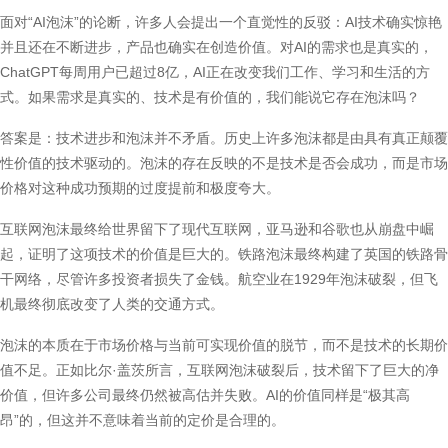
面对“AI泡沫”的论断，许多人会提出一个直觉性的反驳：AI技术确实惊艳
并且还在不断进步，产品也确实在创造价值。对AI的需求也是真实的，
ChatGPT每周用户已超过8亿，AI正在改变我们工作、学习和生活的方
式。如果需求是真实的、技术是有价值的，我们能说它存在泡沫吗？
答案是：技术进步和泡沫并不矛盾。历史上许多泡沫都是由具有真正颠覆
性价值的技术驱动的。泡沫的存在反映的不是技术是否会成功，而是市场
价格对这种成功预期的过度提前和极度夸大。
互联网泡沫最终给世界留下了现代互联网，亚马逊和谷歌也从崩盘中崛
起，证明了这项技术的价值是巨大的。铁路泡沫最终构建了英国的铁路骨
干网络，尽管许多投资者损失了金钱。航空业在1929年泡沫破裂，但飞
机最终彻底改变了人类的交通方式。
泡沫的本质在于市场价格与当前可实现价值的脱节，而不是技术的长期价
值不足。正如比尔·盖茨所言，互联网泡沫破裂后，技术留下了巨大的净
价值，但许多公司最终仍然被高估并失败。AI的价值同样是“极其高
昂”的，但这并不意味着当前的定价是合理的。