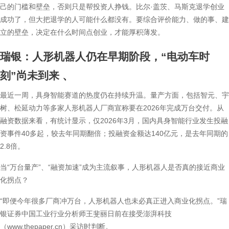
己的门槛和壁垒，否则只是帮投资人挣钱。比尔·盖茨、马斯克退学创业
成功了，但大把退学的人可能什么都没有。要综合评价能力、做的事、建
立的壁垒，决定在什么时间点创业，才能厚积薄发。
瑞银：人形机器人仍在早期阶段，“电动车时
刻”尚未到来
、
最近一周，具身智能赛道的热度仍在持续升温。量产方面，包括智元、宇
树、松延动力等多家人形机器人厂商宣称要在2026年完成万台交付。从
融资数据来看，有统计显示，仅2026年3月，国内具身智能行业发生投融
资事件40多起，较去年同期翻倍；投融资金额达140亿元，是去年同期的
2.8倍。
当“万台量产”、“融资加速”成为主流叙事，人形机器人是否真的接近商业
化拐点？
“即便今年很多厂商冲万台，人形机器人也未必真正进入商业化拐点。”瑞
银证券中国工业行业分析师王斐丽日前在接受澎湃科技
（www.thepaper.cn）采访时判断。