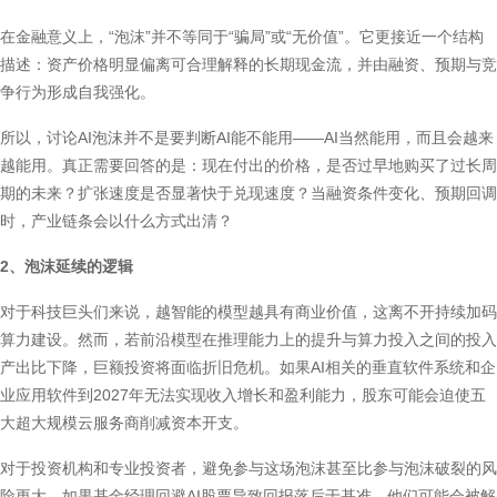
在金融意义上，“泡沫”并不等同于“骗局”或“无价值”。它更接近一个结构
描述：资产价格明显偏离可合理解释的长期现金流，并由融资、预期与竞
争行为形成自我强化。
所以，讨论AI泡沫并不是要判断AI能不能用——AI当然能用，而且会越来
越能用。真正需要回答的是：现在付出的价格，是否过早地购买了过长周
期的未来？扩张速度是否显著快于兑现速度？当融资条件变化、预期回调
时，产业链条会以什么方式出清？
2、泡沫延续的逻辑
对于科技巨头们来说，越智能的模型越具有商业价值，这离不开持续加码
算力建设。然而，若前沿模型在推理能力上的提升与算力投入之间的投入
产出比下降，巨额投资将面临折旧危机。如果AI相关的垂直软件系统和企
业应用软件到2027年无法实现收入增长和盈利能力，股东可能会迫使五
大超大规模云服务商削减资本开支。
对于投资机构和专业投资者，避免参与这场泡沫甚至比参与泡沫破裂的风
险更大。如果基金经理回避AI股票导致回报落后于基准，他们可能会被解