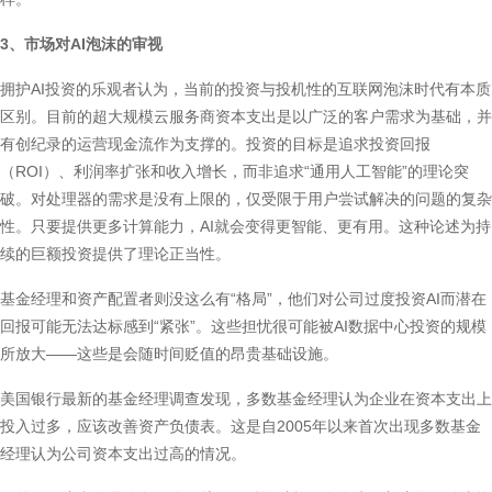
3、市场对AI泡沫的审视
拥护AI投资的乐观者认为，当前的投资与投机性的互联网泡沫时代有本质
区别。目前的超大规模云服务商资本支出是以广泛的客户需求为基础，并
有创纪录的运营现金流作为支撑的。投资的目标是追求投资回报
（ROI）、利润率扩张和收入增长，而非追求“通用人工智能”的理论突
破。对处理器的需求是没有上限的，仅受限于用户尝试解决的问题的复杂
性。只要提供更多计算能力，AI就会变得更智能、更有用。这种论述为持
续的巨额投资提供了理论正当性。
基金经理和资产配置者则没这么有“格局”，他们对公司过度投资AI而潜在
回报可能无法达标感到“紧张”。这些担忧很可能被AI数据中心投资的规模
所放大——这些是会随时间贬值的昂贵基础设施。
美国银行最新的基金经理调查发现，多数基金经理认为企业在资本支出上
投入过多，应该改善资产负债表。这是自2005年以来首次出现多数基金
经理认为公司资本支出过高的情况。