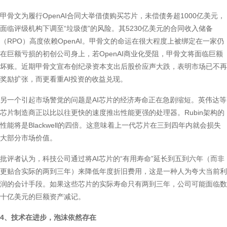
甲骨文为履行OpenAI合同大举借债购买芯片，未偿债务超1000亿美元，
面临评级机构下调至“垃圾债”的风险。其5230亿美元的合同收入储备
（RPO）高度依赖OpenAI。甲骨文的命运在很大程度上被绑定在一家仍
在巨额亏损的初创公司身上，若OpenAI商业化受阻，甲骨文将面临巨额
坏账。近期甲骨文宣布创纪录资本支出后股价应声大跌，表明市场已不再
奖励扩张，而更看重AI投资的收益兑现。
另一个引起市场警觉的问题是AI芯片的经济寿命正在急剧缩短。英伟达等
芯片制造商正以比以往更快的速度推出性能更强的处理器。Rubin架构的
性能将是Blackwell的四倍。这意味着上一代芯片在三到四年内就会损失
大部分市场价值。
批评者认为，科技公司通过将AI芯片的“有用寿命”延长到五到六年（而非
更贴合实际的两到三年）来降低年度折旧费用，这是一种人为夸大当前利
润的会计手段。如果这些芯片的实际寿命只有两到三年，公司可能面临数
十亿美元的巨额资产减记。
4、技术在进步，泡沫依然存在