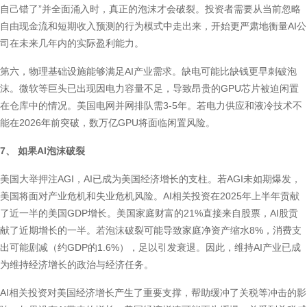
自己错了”并全面涌入时，真正的泡沫才会破裂。投资者需要从当前忽略
自由现金流和短期收入预测的行为模式中走出来，开始更严肃地衡量AI公
司在未来几年内的实际盈利能力。
第六，物理基础设施能够满足AI产业需求。缺电可能比缺钱更早刺破泡
沫。微软等巨头已出现因电力容量不足，导致昂贵的GPU芯片被迫闲置
在仓库中的情况。美国电网并网排队需3-5年。若电力供应和液冷技术不
能在2026年前突破，数万亿GPU将面临闲置风险。
7、 如果AI泡沫破裂
美国大举押注AGI，AI已成为美国经济增长的支柱。若AGI未如期爆发，
美国将面对产业危机和失业危机风险。AI相关投资在2025年上半年贡献
了近一半的美国GDP增长。美国家庭财富的21%直接来自股票，AI股贡
献了近期增长的一半。若泡沫破裂可能导致家庭净资产缩水8%，消费支
出可能剧减（约GDP的1.6%），足以引发衰退。因此，维持AI产业已成
为维持经济增长的政治与经济任务。
AI相关投资对美国经济增长产生了重要支撑，帮助缓冲了关税等冲击的影