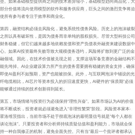
垒。如果基础模型提供商之间的技术差异缩小，基础模型趋向商品化，大
部分价值将流向使用模型的软件和服务供应商，巨头之间的激烈竞争将迫
使所有参与者专注于效率和商业化。
第四，融资结构必须去风险化，避免系统性债务风险。历史上的泡沫破裂
之所以具有破坏性，是因为债务而非单纯的股权损失。尽管大型科技公司
财务稳健，但它们越来越多地依赖发债和资产负债表外融资来建设数据中
心。如果AI投资最终失败导致大规模债务违约，风险将扩散到更广泛的金
融领域。因此，在技术价值被兑现之前，支撑这场军备竞赛的金融结构不
能先垮掉。AI企业建设算力所产生的债务需要拥有稳健的资金支持，确保
即使AI盈利不如预期，资产也能被担保。此外，与互联网泡沫中铺设的光
纤电缆相比，AI芯片等资本投入的折旧速度更快，AI硬件的“保质期”必须
能够通过持续的技术创新得到延长。
第五，市场情绪与投资行为必须保持“理性兴奋”。如果市场认为AI的价值
将不断成长，投资者就必须避免进入“非理性繁荣”阶段。风险资本家本·
霍洛维茨指出，当前市场不处于彻底泡沫的最明显信号就是“每个人都在
谈论泡沫”。只要投资者和分析师持续质疑估值和盈利能力，市场就会保
持一种自我修正的机制，避免全面失控。只有当“最后一个批评者都承认