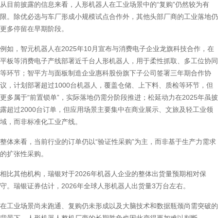
从目前披露的信息来看，人形机器人在工业场景中的“复购”仍然较为有
限。除优必选与车厂形成小规模试点合作外，其他头部厂商的工业落地仍
更多停留在早期阶段。
例如，智元机器人在2025年10月宣布与消费电子企业龙旗科技合作，在
平板等消费电子产线部署近千台人形机器人，用于柔性抓取、多工位协同
等环节；智平方与面板制造企业惠科股份旗下子公司签署三年期合作协
议，计划部署超过1000台机器人，覆盖仓储、上下料、质检等环节，但
更多属于“前置锁单”，实际落地仍需分阶段推进；松延动力在2025年虽披
露超过2000台订单，但应用场景主要集中在商业展示、文旅及轻工业领
域，而非标准化工业产线。
整体来看，当前行业的订单仍以“验证性采购”为主，而非基于生产力需求
的扩张性采购。
相比其他机构，瑞银对于2026年机器人企业的整体出货量预期相对保
守。瑞银证券估计，2026年全球人形机器人出货量3万台左右。
在工业场景尚未跑通、复购仍未形成以及大脑技术和数据瓶颈尚需突破的