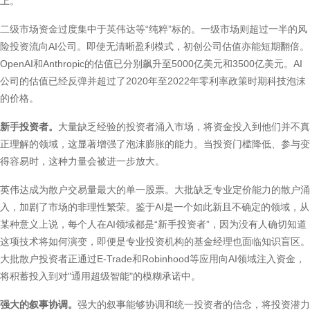
上。
二级市场资金过度集中于英伟达等“纯粹”标的。一级市场则超过一半的风
险投资流向AI公司。即使无清晰盈利模式，初创公司估值亦能短期翻倍。
OpenAI和Anthropic的估值已分别飙升至5000亿美元和3500亿美元。AI
公司的估值已经反弹并超过了2020年至2022年零利率政策时期科技泡沫
的价格。
新手投资者。
大量缺乏经验的投资者涌入市场，将资金投入到他们并不真
正理解的领域，这显著增强了泡沫膨胀的能力。当投资门槛降低、参与变
得容易时，这种力量会被进一步放大。
英伟达成为散户交易量最大的单一股票。大批缺乏专业定价能力的散户涌
入，加剧了市场的非理性繁荣。鉴于AI是一个如此新且不确定的领域，从
某种意义上说，每个人在AI领域都是“新手投资者”，因为没有人确切知道
这项技术将如何演变，即便是专业投资机构的基金经理也面临知识盲区。
大批散户投资者正通过E-Trade和Robinhood等应用向AI领域注入资金，
将积蓄投入到对"通用超级智能"的模糊承诺中。
强大的叙事协调。
强大的叙事能够协调和统一投资者的信念，将投资潜力