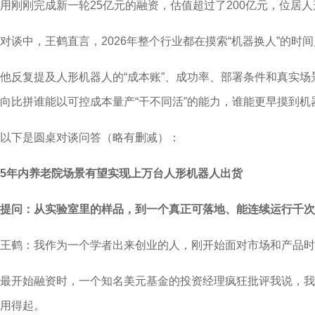
用刚刚完成新一轮25亿元的融资，估值超过了200亿元，位居
对谈中，王鹤直言，2026年整个行业都在摸索“机器换人”的时
他反复提及人形机器人的“成本账”、成功率、部署条件和真实
向比拼谁能以可控成本量产“干不同活”的能力，谁能更早摸到机
以下是圆桌对谈问答（略有删减）：
5年内养老院场景有望实现上万台人形机器人出货
提问：从实验室里的样品，到一个真正可落地、能连续运行千次
王鹤：我作为一个学者出来创业的人，刚开始面对市场和产品时
最开始融资时，一个知名美元基金的投资经理疯狂批评我说，我
用得起。