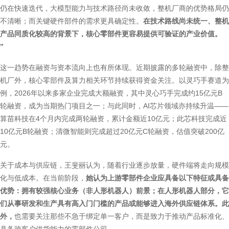
仍在快速迭代，大模型能力与技术路径尚未收敛，整机厂商的优势格局仍
不清晰；而关键硬件部件的需求更具确定性。
在技术路线尚未统一、整机
产品同质化较高的背景下，核心零部件更容易提供可验证的产业价值。
”
这一趋势在融资与资本流向上也有所体现。近期披露的多轮融资中，除整
机厂外，核心零部件及算力相关环节持续获得资金关注。以灵巧手赛道为
例，2026年以来多家企业完成大额融资，其中灵心巧手完成约15亿元B
轮融资，成为当期热门项目之一；与此同时，AI芯片领域亦持续升温——
算苗科技在4个月内完成两轮融资，累计金额近10亿元；此芯科技完成近
10亿元B轮融资；清微智能则完成超过20亿元C轮融资，估值突破200亿
元。
关于成本与供应链，王斐丽认为，随着行业逐步放量，硬件端将走向规模
化与低成本。在当前阶段，
她认为上游零部件企业应具备以下特征或具备
优势：拥有较强核心业务（非人形机器人）前景；在人形机器人部分，它
们从事研发和生产具有高入门门槛的产品或能够进入海外供应链体系。此
外，
也需要关注那些不急于绑定单一客户，而是致力于推动产品标准化、