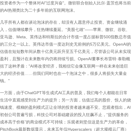
投资者作为一个整体对AI"过度兴奋"。微软联合创始人比尔·盖茨也将当前
的AI热潮类比为二十多年前的互联网泡沫。
几乎所有人都在谈论泡沫的存在，却没有人愿意停止投资。资金继续涌
入，估值继续攀升，狂热继续蔓延。“美股七雄”——苹果、微软、谷歌、
亚马逊、Meta、英伟达和特斯拉的合计市值一度占据标普500指数总市值
的三分之一以上。英伟达市值一度达到史无前例的5万亿美元。OpenAI的
估值在短短数年间从数十亿美元跃升至五千亿美元，尽管该公司从未实现
盈利，且预计在未来数年内仍将持续亏损。OpenAI董事长布雷特·泰勒概
括了这种矛盾："AI将改变经济，我相信它会像互联网一样在未来创造巨
大的经济价值……但我们同时也在一个泡沫之中，很多人将损失大量金
钱。"
一方面，由于ChatGPT等生成式AI工具的普及，我们每个人都能在日常
生活中直观感受到生产力的提升；另一方面，估值过高的股价、惊人的烧
钱速度、模糊的盈利模式正让全球的投资者越来越不安。悲观者指出，AI
初创公司普遍亏损，科技公司对基础建设的投入狂飙不止，“提供服务的
成本高于价格”的商业模式不可持续；乐观者则坚信这是生产力的革命，
PitchBook最新数据显示，未来五年仅Hyperscalers（超大规模云厂商）