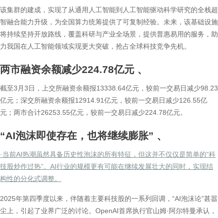
该集群的建成，实现了从通用人工智能到人工智能驱动科学研究的全栈超
智融合能力升级，为全国算力统筹提供了可复制经验。未来，该基础设施
将持续坚持开放路线，覆盖科研与产业全场景，提供普惠易用的服务，助
力我国在人工智能领域实现更大突破，抢占全球科技竞争先机。
两市融资余额减少224.78亿元
、
截至3月3日，上交所融资余额报13338.64亿元，较前一交易日减少98.23
亿元；深交所融资余额报12914.91亿元，较前一交易日减少126.55亿
元；两市合计26253.55亿元，较前一交易日减少224.78亿元。
“AI泡沫即使存在，也将继续膨胀”
、
·当前AI热潮虽然具备历史性泡沫的所有特征，但这并不仅仅是简单的“科
技股炒作过热”。AI行业的规模更有可能在继续发展壮大的同时，实现结
构性的分化式调整。
2025年第四季度以来，伴随着主要科技股的一系列回调，“AI泡沫论”甚嚣
尘上，引起了业界广泛的讨论。OpenAI首席执行官山姆·阿尔特曼承认，