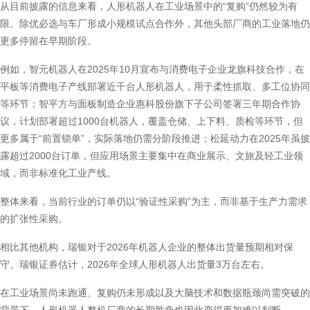
从目前披露的信息来看，人形机器人在工业场景中的“复购”仍然较为有
限。除优必选与车厂形成小规模试点合作外，其他头部厂商的工业落地仍
更多停留在早期阶段。
例如，智元机器人在2025年10月宣布与消费电子企业龙旗科技合作，在
平板等消费电子产线部署近千台人形机器人，用于柔性抓取、多工位协同
等环节；智平方与面板制造企业惠科股份旗下子公司签署三年期合作协
议，计划部署超过1000台机器人，覆盖仓储、上下料、质检等环节，但
更多属于“前置锁单”，实际落地仍需分阶段推进；松延动力在2025年虽披
露超过2000台订单，但应用场景主要集中在商业展示、文旅及轻工业领
域，而非标准化工业产线。
整体来看，当前行业的订单仍以“验证性采购”为主，而非基于生产力需求
的扩张性采购。
相比其他机构，瑞银对于2026年机器人企业的整体出货量预期相对保
守。瑞银证券估计，2026年全球人形机器人出货量3万台左右。
在工业场景尚未跑通、复购仍未形成以及大脑技术和数据瓶颈尚需突破的