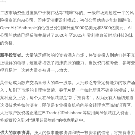
上。
二级市场资金过度集中于英伟达等“纯粹”标的。一级市场则超过一半的风
险投资流向AI公司。即使无清晰盈利模式，初创公司估值亦能短期翻倍。
OpenAI和Anthropic的估值已分别飙升至5000亿美元和3500亿美元。AI
公司的估值已经反弹并超过了2020年至2022年零利率政策时期科技泡沫
的价格。
新手投资者。
大量缺乏经验的投资者涌入市场，将资金投入到他们并不真
正理解的领域，这显著增强了泡沫膨胀的能力。当投资门槛降低、参与变
得容易时，这种力量会被进一步放大。
英伟达成为散户交易量最大的单一股票。大批缺乏专业定价能力的散户涌
入，加剧了市场的非理性繁荣。鉴于AI是一个如此新且不确定的领域，从
某种意义上说，每个人在AI领域都是“新手投资者”，因为没有人确切知道
这项技术将如何演变，即便是专业投资机构的基金经理也面临知识盲区。
大批散户投资者正通过E-Trade和Robinhood等应用向AI领域注入资金，
将积蓄投入到对"通用超级智能"的模糊承诺中。
强大的叙事协调。
强大的叙事能够协调和统一投资者的信念，将投资潜力