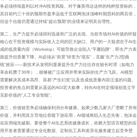
务必须持续盈利以对冲AI投资风险。对于像英伟达这样的纯粹投资标的，
其目前约三十倍的预期市盈率远低于互联网泡沫顶峰时期思科的两百倍，
但这个估值仍需通过持续"超出预期"的业绩来证明其合理性。
第二，生产力提升必须得到迅速和广泛的兑现。当前市场对AI价值的怀疑
核心在于投资规模与实际收入之间的巨大缺口。用户的一大疑虑在于AI生
成的低质量内容（Workslop）可能导致企业陷入“平庸陷阱”，即生产力表
面提升但质量下降。AI必须从“前景”转变为“现实”，克服“生产力J型曲
线”效应——新技术从发明到显著提升生产力往往存在较长时滞（如电力
革命耗费了30年），能够被广泛应用并带来实际的生产力飞跃。AI模型
需要解决其成本高昂、容易“产生幻觉”以及造成低质量内容泛滥的问题。
投资者的焦点则需要从遥远的AGI宏大叙事，转向AI在特定领域创造立竿
见影价值的“人工专业智能”。
第三，价值链竞争必须确保利润分布健康。如果少数几家大厂垄断了所有
价值，并利用其主导地位吞噬下游应用，AI领域将陷入生态失衡，泡沫会
在应用端先破裂。要使整个AI生态系统健康成长，依赖大型语言模型的应
用开发者需要通过专业化数据、定制化工具和差异化服务建立起竞争壁