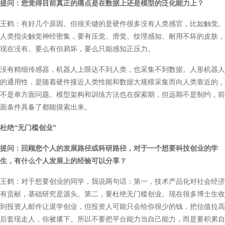
提问：您觉得目前真正的痛点是在数据上还是模型的泛化能力上？
王鹤：有好几个原因。但很关键的是硬件很多没有人类感官，比如触觉。
人类指尖触觉神经密集，要有压觉、滑觉、纹理感知、耐用不坏的皮肤，
现在没有。要么有但易坏，要么只能感知正压力。
没有精细传感器，机器人上限达不到人类，也采集不到数据。人形机器人
的通用性，是随着硬件接近人类性能和数据大规模采集而向人类靠近的，
不是单方面问题。模型架构和训练方法也在探索期，但远期不是制约，前
面条件具备了都能摸索出来。
杜绝“无门槛创业”
提问：回顾您个人的发展路径或科研路径，对于一个想要科技创业的学
生，有什么个人发展上的经验可以分享？
王鹤：对于想要创业的同学，我说两句话：第一，技术产品化对社会经济
有贡献，基础研究是源头。第二，要杜绝无门槛创业。现在很多博士生收
到投资人邮件让退学创业，但投资人可能只会给你很少的钱，把估值拉高
后套现走人，你被撂下。所以不要把平台能力当自己能力，而是要积累自