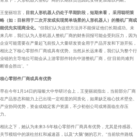
背景下，人形机器人整机厂商的长期胜负也因此变得更加难以判断。
王斐丽坦言，
目前人形机器人仍处于早期阶段，短期来看， 采用聪明策
略（如：目标用于二次开发或实现简单场景的人形机器人）的整机厂商或
能优先实现商业化。
“但我们认为这些方法并不能保证他们长期成功。未
来几年，我们认为人形机器人整机厂商的财务回报可能会受到压力，因为
企业可能需要在产量起飞前投入大量研发资金用于产品开发和下游开拓，
相比之下核心零部件厂商或具有优势。当然从长远来看，我们认为整个行
业链的主导地位可能会从上游零部件转向中游整机厂商，但‘目前尚难判
断谁会胜出’。”
核心零部件厂商或具有优势
早在今年1月14日的瑞银大中华研讨会上，王斐丽就指出，当前部分厂商
在产品形态和能力上已出现一定程度的同质化，如果缺乏核心技术壁垒、
产业协同优势，资金或稳定客户资源，不少初创公司或将面临生存压
力。
相比之下，她认为未来3-5年核心零部件厂商具有优势，尤其是传感器、
关节模组中的滚柱丝杠和减速器，以及“大脑”侧的芯片。“当前软件路线