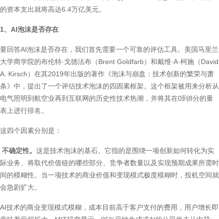
的资本支出就将高达6.4万亿美元。
1、AI泡沫是否存在
要回答AI泡沫是否存在，我们首先需要一个可靠的评估工具。美国马里兰
大学商学院的布伦特·戈德法布（Brent Goldfarb）和戴维·A·柯施（David
A. Kirsch）在其2019年出版的著作《泡沫与崩盘：技术创新的繁荣与萧
条》中，提出了一个评估技术泡沫的四因素框架。这个框架被用来分析从
电气照明到航空业再到互联网的历史性技术热潮，并将其在0到8分的量
表上进行排名。
这四个因素分别是：
不确定性。
这是技术泡沫的基石。它指的是围绕一项创新如何转化为实
际业务、将取代价值链的哪些部分、竞争者数量以及实现预期成果所需时
间的模糊性。当一项技术的商业价值和变现模式极度模糊时，投机空间就
会急剧扩大。
AI技术的商业变现模式模糊，成本目前高于客户支付的费用，用户增长即