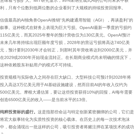
意味着亏损扩大。MIT研究显示，95%采纳生成式AI的公司尚未从中获
利，只有个位数到低两位数的企业看到了大规模的持续投资回报率。
估值最高的AI独角兽OpenAI推销“先构建通用智能（AGI），再谈盈利”的
叙事。这种模式在财务上表现为巨大亏损。OpenAI最新一季度的亏损约
115亿美元，而其2025年整年的预计营收仅为130亿美元。OpenAI预计
未来几年将持续出现巨额年度亏损，2028年的营运亏损将高达740亿美
元，预计要到2030年才会转正，到那时其年营收将达到2000亿美元，并
在2029或2030年开始现金流转正。在长期商业模式尚未明确的情况下，
这种依赖股东补贴用户的模式不可持续。
投资规模与实际收入之间存在巨大缺口。大型科技公司预计到2028年将
投入高达3万亿美元用于AI基础设施建设，然而目前AI的年收入仅约为
500亿美元。摩根大通估算，要让这些投资获得10%的回报，AI每年需要
创造6500亿美元的收入——是当前水平的13倍。
纯粹投资标的盛行。
这是指那些命运与特定创新紧密捆绑的公司，它们是
将宏大叙事转化为实质性投资的核心载体。在历史上的每一次技术泡沫
中，都会涌现出一批这样的公司，吸引投资者将赌注押在某项技术的成功