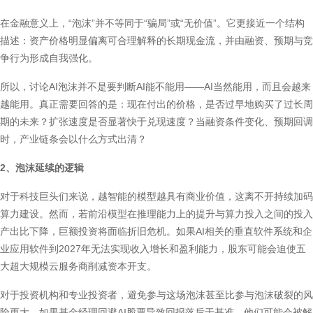
在金融意义上，“泡沫”并不等同于“骗局”或“无价值”。它更接近一个结构
描述：资产价格明显偏离可合理解释的长期现金流，并由融资、预期与竞
争行为形成自我强化。
所以，讨论AI泡沫并不是要判断AI能不能用——AI当然能用，而且会越来
越能用。真正需要回答的是：现在付出的价格，是否过早地购买了过长周
期的未来？扩张速度是否显著快于兑现速度？当融资条件变化、预期回调
时，产业链条会以什么方式出清？
2、泡沫延续的逻辑
对于科技巨头们来说，越智能的模型越具有商业价值，这离不开持续加码
算力建设。然而，若前沿模型在推理能力上的提升与算力投入之间的投入
产出比下降，巨额投资将面临折旧危机。如果AI相关的垂直软件系统和企
业应用软件到2027年无法实现收入增长和盈利能力，股东可能会迫使五
大超大规模云服务商削减资本开支。
对于投资机构和专业投资者，避免参与这场泡沫甚至比参与泡沫破裂的风
险更大。如果基金经理回避AI股票导致回报落后于基准，他们可能会被解