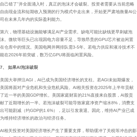
自己错了”并全面涌入时，真正的泡沫才会破裂。投资者需要从当前忽略
自由现金流和短期收入预测的行为模式中走出来，开始更严肃地衡量AI公
司在未来几年内的实际盈利能力。
第六，物理基础设施能够满足AI产业需求。缺电可能比缺钱更早刺破泡
沫。微软等巨头已出现因电力容量不足，导致昂贵的GPU芯片被迫闲置
在仓库中的情况。美国电网并网排队需3-5年。若电力供应和液冷技术不
能在2026年前突破，数万亿GPU将面临闲置风险。
7、 如果AI泡沫破裂
美国大举押注AGI，AI已成为美国经济增长的支柱。若AGI未如期爆发，
美国将面对产业危机和失业危机风险。AI相关投资在2025年上半年贡献
了近一半的美国GDP增长。美国家庭财富的21%直接来自股票，AI股贡
献了近期增长的一半。若泡沫破裂可能导致家庭净资产缩水8%，消费支
出可能剧减（约GDP的1.6%），足以引发衰退。因此，维持AI产业已成
为维持经济增长的政治与经济任务。
AI相关投资对美国经济增长产生了重要支撑，帮助缓冲了关税等冲击的影