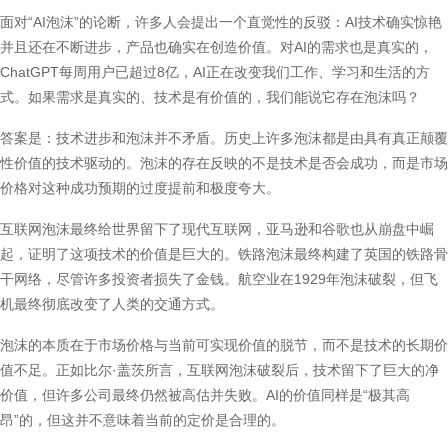
面对“AI泡沫”的论断，许多人会提出一个直觉性的反驳：AI技术确实惊艳
并且还在不断进步，产品也确实在创造价值。对AI的需求也是真实的，
ChatGPT每周用户已超过8亿，AI正在改变我们工作、学习和生活的方
式。如果需求是真实的、技术是有价值的，我们能说它存在泡沫吗？
答案是：技术进步和泡沫并不矛盾。历史上许多泡沫都是由具有真正颠覆
性价值的技术驱动的。泡沫的存在反映的不是技术是否会成功，而是市场
价格对这种成功预期的过度提前和极度夸大。
互联网泡沫最终给世界留下了现代互联网，亚马逊和谷歌也从崩盘中崛
起，证明了这项技术的价值是巨大的。铁路泡沫最终构建了英国的铁路骨
干网络，尽管许多投资者损失了金钱。航空业在1929年泡沫破裂，但飞
机最终彻底改变了人类的交通方式。
泡沫的本质在于市场价格与当前可实现价值的脱节，而不是技术的长期价
值不足。正如比尔·盖茨所言，互联网泡沫破裂后，技术留下了巨大的净
价值，但许多公司最终仍然被高估并失败。AI的价值同样是“极其高
昂”的，但这并不意味着当前的定价是合理的。