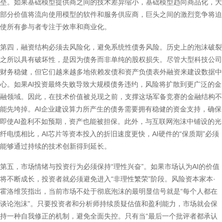
垒。如果基础模型提供商之间的技术差异缩小，基础模型趋向商品化，大
部分价值将流向使用模型的软件和服务供应商，巨头之间的激烈竞争将迫
使所有参与者专注于效率和商业化。
第四，融资结构必须去风险化，避免系统性债务风险。历史上的泡沫破裂
之所以具有破坏性，是因为债务而非单纯的股权损失。尽管大型科技公司
财务稳健，但它们越来越多地依赖发债和资产负债表外融资来建设数据中
心。如果AI投资最终失败导致大规模债务违约，风险将扩散到更广泛的金
融领域。因此，在技术价值被兑现之前，支撑这场军备竞赛的金融结构不
能先垮掉。AI企业建设算力所产生的债务需要拥有稳健的资金支持，确保
即使AI盈利不如预期，资产也能被担保。此外，与互联网泡沫中铺设的光
纤电缆相比，AI芯片等资本投入的折旧速度更快，AI硬件的“保质期”必须
能够通过持续的技术创新得到延长。
第五，市场情绪与投资行为必须保持“理性兴奋”。如果市场认为AI的价值
将不断成长，投资者就必须避免进入“非理性繁荣”阶段。风险资本家本·
霍洛维茨指出，当前市场不处于彻底泡沫的最明显信号就是“每个人都在
谈论泡沫”。只要投资者和分析师持续质疑估值和盈利能力，市场就会保
持一种自我修正的机制，避免全面失控。只有当“最后一个批评者都承认