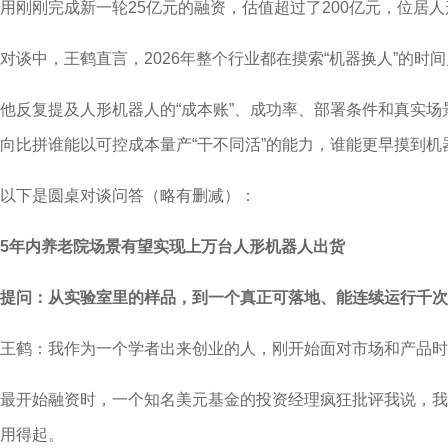
用刚刚完成新一轮25亿元的融资，估值超过了200亿元，位居
对谈中，王鹤直言，2026年整个行业都在摸索“机器换人”的时
他反复提及人形机器人的“成本账”、成功率、部署条件和真实
向比拼谁能以可控成本量产“干不同活”的能力，谁能更早摸到机
以下是圆桌对谈问答（略有删减）：
5年内养老院场景有望实现上万台人形机器人出货
提问：从实验室里的样品，到一个真正可落地、能连续运行千次
王鹤：我作为一个学者出来创业的人，刚开始面对市场和产品时
最开始融资时，一个知名美元基金的投资经理疯狂批评我说，我
用得起。