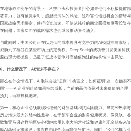
在地缘政治竞争的背景下，科技巨头和投资者担心如果他们不积极提前部
署算力，就有被竞争对手超越或淘汰的风险。这种害怕错过机会的情绪与
国家战略需求绑定，使得投资加速。即使从纯粹的商业回报角度看投资存
在问题，国家层面的战略需求也会继续推动资金涌入。
与此同时，中国公司正在以更低的成本将具有竞争力的AI模型推向市场，
威胁到了硅谷在某些市场上的定价权。DeepSeek的成功曾引发美国科技
股出现大幅抛售，凸显了低成本竞争对高估值泡沫的结构性冲击风险。
6、什么情况下，AI泡沫不存在？
那么在什么情况下，AI泡沫会被“证伪”？换言之，如何证明“这一次确实不
同”——AI企业的价值如果持续成长，当前的高估值是对未来价值的合理
预判，而非投机泡沫。
第一，核心企业必须展现出稳健的财务基础和抗风险能力。当前AI热潮与
历史泡沫最大的结构性差异，在于领军企业的财务健康状况。像微软、谷
歌和亚马逊这样的巨头必须继续用其庞大的营收流和健康的现金储备来资
助AI基础设施建设，依靠自由现金流而非债务扩张。同时，它们的核心业