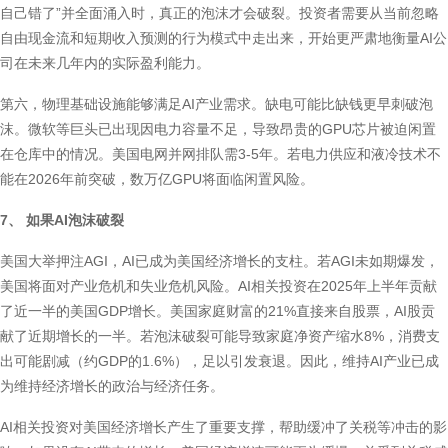
自己错了”并全面涌入时，真正的泡沫才会破裂。投资者需要从当前忽略
自由现金流和短期收入预测的行为模式中走出来，开始更严肃地衡量AI公
司在未来几年内的实际盈利能力。
第六，物理基础设施能够满足AI产业需求。缺电可能比缺钱更早刺破泡
沫。微软等巨头已出现因电力容量不足，导致昂贵的GPU芯片被迫闲置
在仓库中的情况。美国电网并网排队需3-5年。若电力供应和液冷技术不
能在2026年前突破，数万亿GPU将面临闲置风险。
7、 如果AI泡沫破裂
美国大举押注AGI，AI已成为美国经济增长的支柱。若AGI未如期爆发，
美国将面对产业危机和失业危机风险。AI相关投资在2025年上半年贡献
了近一半的美国GDP增长。美国家庭财富的21%直接来自股票，AI股贡
献了近期增长的一半。若泡沫破裂可能导致家庭净资产缩水8%，消费支
出可能剧减（约GDP的1.6%），足以引发衰退。因此，维持AI产业已成
为维持经济增长的政治与经济任务。
AI相关投资对美国经济增长产生了重要支撑，帮助缓冲了关税等冲击的影