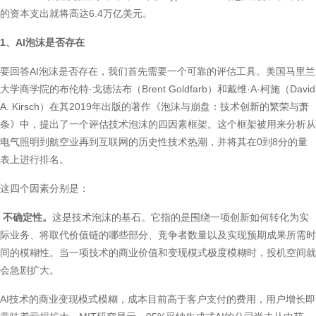
的资本支出就将高达6.4万亿美元。
1、AI泡沫是否存在
要回答AI泡沫是否存在，我们首先需要一个可靠的评估工具。美国马里兰
大学商学院的布伦特·戈德法布（Brent Goldfarb）和戴维·A·柯施（David
A. Kirsch）在其2019年出版的著作《泡沫与崩盘：技术创新的繁荣与萧
条》中，提出了一个评估技术泡沫的四因素框架。这个框架被用来分析从
电气照明到航空业再到互联网的历史性技术热潮，并将其在0到8分的量
表上进行排名。
这四个因素分别是：
不确定性。
这是技术泡沫的基石。它指的是围绕一项创新如何转化为实
际业务、将取代价值链的哪些部分、竞争者数量以及实现预期成果所需时
间的模糊性。当一项技术的商业价值和变现模式极度模糊时，投机空间就
会急剧扩大。
AI技术的商业变现模式模糊，成本目前高于客户支付的费用，用户增长即