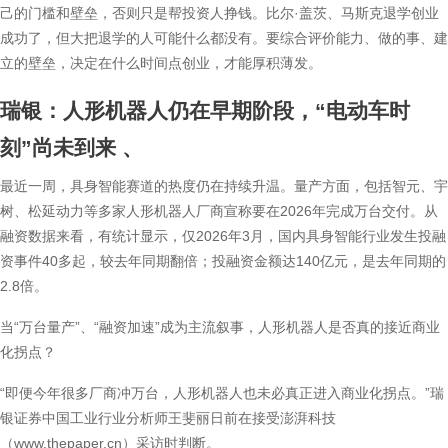
己的门槛和壁垒，否则只是帮投资人挣钱。比尔·盖茨、马斯克退学创业
成功了，但大把退学的人可能什么都没有。要综合评价能力、做的事、建
立的壁垒，决定在什么时间点创业，才能厚积薄发。
瑞银：人形机器人仍在早期阶段，“电动车时
刻”尚未到来
、
最近一周，具身智能赛道的热度仍在持续升温。量产方面，包括智元、宇
树、松延动力等多家人形机器人厂商宣称要在2026年完成万台交付。从
融资数据来看，有统计显示，仅2026年3月，国内具身智能行业发生投融
资事件40多起，较去年同期翻倍；投融资金额达140亿元，是去年同期的
2.8倍。
当“万台量产”、“融资加速”成为主流叙事，人形机器人是否真的接近商业
化拐点？
“即便今年很多厂商冲万台，人形机器人也未必真正进入商业化拐点。”瑞
银证券中国工业行业分析师王斐丽日前在接受澎湃科技
（www.thepaper.cn）采访时判断。