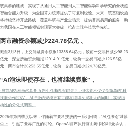
该集群的建成，实现了从通用人工智能到人工智能驱动科学研究的全栈超
智融合能力升级，为全国算力统筹提供了可复制经验。未来，该基础设施
将持续坚持开放路线，覆盖科研与产业全场景，提供普惠易用的服务，助
力我国在人工智能领域实现更大突破，抢占全球科技竞争先机。
两市融资余额减少224.78亿元
、
截至3月3日，上交所融资余额报13338.64亿元，较前一交易日减少98.23
亿元；深交所融资余额报12914.91亿元，较前一交易日减少126.55亿
元；两市合计26253.55亿元，较前一交易日减少224.78亿元。
“AI泡沫即使存在，也将继续膨胀”
、
·当前AI热潮虽然具备历史性泡沫的所有特征，但这并不仅仅是简单的“科
技股炒作过热”。AI行业的规模更有可能在继续发展壮大的同时，实现结
构性的分化式调整。
2025年第四季度以来，伴随着主要科技股的一系列回调，“AI泡沫论”甚嚣
尘上，引起了业界广泛的讨论。OpenAI首席执行官山姆·阿尔特曼承认，