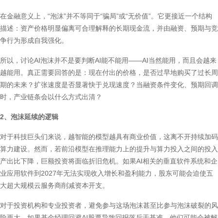
在金融意义上，“泡沫”并不等同于“骗局”或“无价值”。它更接近一个结构
描述：资产价格明显偏离可合理解释的长期现金流，并由融资、预期与竞
争行为形成自我强化。
所以，讨论AI泡沫并不是要判断AI能不能用——AI当然能用，而且会越来
越能用。真正需要回答的是：现在付出的价格，是否过早地购买了过长周
期的未来？扩张速度是否显著快于兑现速度？当融资条件变化、预期回调
时，产业链条会以什么方式出清？
2、泡沫延续的逻辑
对于科技巨头们来说，越智能的模型越具有商业价值，这离不开持续加码
算力建设。然而，若前沿模型在推理能力上的提升与算力投入之间的投入
产出比下降，巨额投资将面临折旧危机。如果AI相关的垂直软件系统和企
业应用软件到2027年无法实现收入增长和盈利能力，股东可能会迫使五
大超大规模云服务商削减资本开支。
对于投资机构和专业投资者，避免参与这场泡沫甚至比参与泡沫破裂的风
险更大。如果基金经理回避AI股票导致回报落后于基准，他们可能会被解