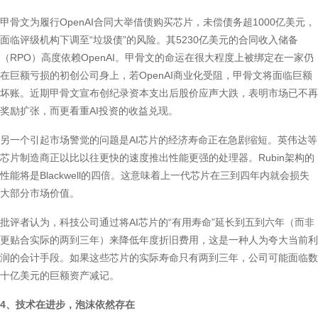
甲骨文为履行OpenAI合同大举借债购买芯片，未偿债务超1000亿美元，
面临评级机构下调至“垃圾债”的风险。其5230亿美元的合同收入储备
（RPO）高度依赖OpenAI。甲骨文的命运在很大程度上被绑定在一家仍
在巨额亏损的初创公司身上，若OpenAI商业化受阻，甲骨文将面临巨额
坏账。近期甲骨文宣布创纪录资本支出后股价应声大跌，表明市场已不再
奖励扩张，而更看重AI投资的收益兑现。
另一个引起市场警觉的问题是AI芯片的经济寿命正在急剧缩短。英伟达等
芯片制造商正以比以往更快的速度推出性能更强的处理器。Rubin架构的
性能将是Blackwell的四倍。这意味着上一代芯片在三到四年内就会损失
大部分市场价值。
批评者认为，科技公司通过将AI芯片的“有用寿命”延长到五到六年（而非
更贴合实际的两到三年）来降低年度折旧费用，这是一种人为夸大当前利
润的会计手段。如果这些芯片的实际寿命只有两到三年，公司可能面临数
十亿美元的巨额资产减记。
4、技术在进步，泡沫依然存在