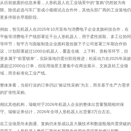
从目前披露的信息来看，人形机器人在工业场景中的“复购”仍然较为有
限。除优必选与车厂形成小规模试点合作外，其他头部厂商的工业落地仍
更多停留在早期阶段。
例如，智元机器人在2025年10月宣布与消费电子企业龙旗科技合作，在
平板等消费电子产线部署近千台人形机器人，用于柔性抓取、多工位协同
等环节；智平方与面板制造企业惠科股份旗下子公司签署三年期合作协
议，计划部署超过1000台机器人，覆盖仓储、上下料、质检等环节，但
更多属于“前置锁单”，实际落地仍需分阶段推进；松延动力在2025年虽披
露超过2000台订单，但应用场景主要集中在商业展示、文旅及轻工业领
域，而非标准化工业产线。
整体来看，当前行业的订单仍以“验证性采购”为主，而非基于生产力需求
的扩张性采购。
相比其他机构，瑞银对于2026年机器人企业的整体出货量预期相对保
守。瑞银证券估计，2026年全球人形机器人出货量3万台左右。
在工业场景尚未跑通、复购仍未形成以及大脑技术和数据瓶颈尚需突破的