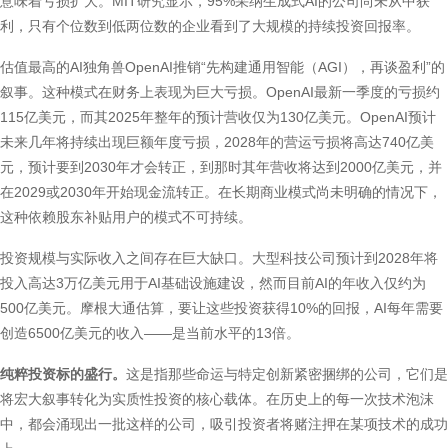
意味着亏损扩大。MIT研究显示，95%采纳生成式AI的公司尚未从中获
利，只有个位数到低两位数的企业看到了大规模的持续投资回报率。
估值最高的AI独角兽OpenAI推销“先构建通用智能（AGI），再谈盈利”的
叙事。这种模式在财务上表现为巨大亏损。OpenAI最新一季度的亏损约
115亿美元，而其2025年整年的预计营收仅为130亿美元。OpenAI预计
未来几年将持续出现巨额年度亏损，2028年的营运亏损将高达740亿美
元，预计要到2030年才会转正，到那时其年营收将达到2000亿美元，并
在2029或2030年开始现金流转正。在长期商业模式尚未明确的情况下，
这种依赖股东补贴用户的模式不可持续。
投资规模与实际收入之间存在巨大缺口。大型科技公司预计到2028年将
投入高达3万亿美元用于AI基础设施建设，然而目前AI的年收入仅约为
500亿美元。摩根大通估算，要让这些投资获得10%的回报，AI每年需要
创造6500亿美元的收入——是当前水平的13倍。
纯粹投资标的盛行。
这是指那些命运与特定创新紧密捆绑的公司，它们是
将宏大叙事转化为实质性投资的核心载体。在历史上的每一次技术泡沫
中，都会涌现出一批这样的公司，吸引投资者将赌注押在某项技术的成功