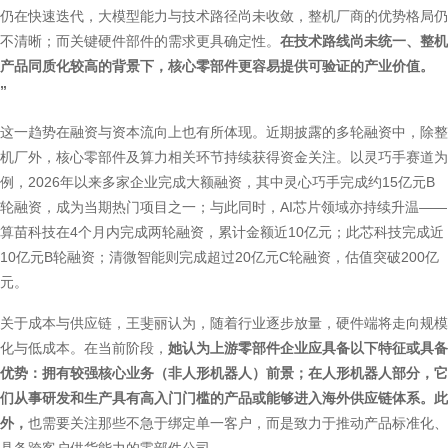
仍在快速迭代，大模型能力与技术路径尚未收敛，整机厂商的优势格局仍
不清晰；而关键硬件部件的需求更具确定性。
在技术路线尚未统一、整机
产品同质化较高的背景下，核心零部件更容易提供可验证的产业价值。
”
这一趋势在融资与资本流向上也有所体现。近期披露的多轮融资中，除整
机厂外，核心零部件及算力相关环节持续获得资金关注。以灵巧手赛道为
例，2026年以来多家企业完成大额融资，其中灵心巧手完成约15亿元B
轮融资，成为当期热门项目之一；与此同时，AI芯片领域亦持续升温——
算苗科技在4个月内完成两轮融资，累计金额近10亿元；此芯科技完成近
10亿元B轮融资；清微智能则完成超过20亿元C轮融资，估值突破200亿
元。
关于成本与供应链，王斐丽认为，随着行业逐步放量，硬件端将走向规模
化与低成本。在当前阶段，
她认为上游零部件企业应具备以下特征或具备
优势：拥有较强核心业务（非人形机器人）前景；在人形机器人部分，它
们从事研发和生产具有高入门门槛的产品或能够进入海外供应链体系。此
外，
也需要关注那些不急于绑定单一客户，而是致力于推动产品标准化、