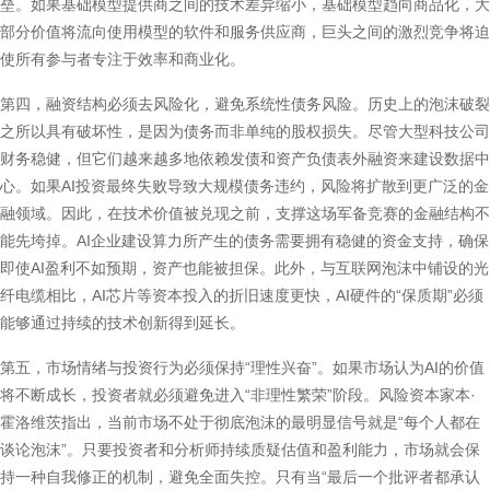
垒。如果基础模型提供商之间的技术差异缩小，基础模型趋向商品化，大
部分价值将流向使用模型的软件和服务供应商，巨头之间的激烈竞争将迫
使所有参与者专注于效率和商业化。
第四，融资结构必须去风险化，避免系统性债务风险。历史上的泡沫破裂
之所以具有破坏性，是因为债务而非单纯的股权损失。尽管大型科技公司
财务稳健，但它们越来越多地依赖发债和资产负债表外融资来建设数据中
心。如果AI投资最终失败导致大规模债务违约，风险将扩散到更广泛的金
融领域。因此，在技术价值被兑现之前，支撑这场军备竞赛的金融结构不
能先垮掉。AI企业建设算力所产生的债务需要拥有稳健的资金支持，确保
即使AI盈利不如预期，资产也能被担保。此外，与互联网泡沫中铺设的光
纤电缆相比，AI芯片等资本投入的折旧速度更快，AI硬件的“保质期”必须
能够通过持续的技术创新得到延长。
第五，市场情绪与投资行为必须保持“理性兴奋”。如果市场认为AI的价值
将不断成长，投资者就必须避免进入“非理性繁荣”阶段。风险资本家本·
霍洛维茨指出，当前市场不处于彻底泡沫的最明显信号就是“每个人都在
谈论泡沫”。只要投资者和分析师持续质疑估值和盈利能力，市场就会保
持一种自我修正的机制，避免全面失控。只有当“最后一个批评者都承认