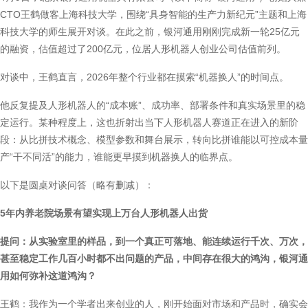
CTO王鹤做客上海科技大学，围绕“具身智能的生产力新纪元”主题和上海
科技大学的师生展开对谈。在此之前，银河通用刚刚完成新一轮25亿元
的融资，估值超过了200亿元，位居人形机器人创业公司估值前列。
对谈中，王鹤直言，2026年整个行业都在摸索“机器换人”的时间点。
他反复提及人形机器人的“成本账”、成功率、部署条件和真实场景里的稳
定运行。某种程度上，这也折射出当下人形机器人赛道正在进入的新阶
段：从比拼技术概念、模型参数和舞台展示，转向比拼谁能以可控成本量
产“干不同活”的能力，谁能更早摸到机器换人的临界点。
以下是圆桌对谈问答（略有删减）：
5年内养老院场景有望实现上万台人形机器人出货
提问：从实验室里的样品，到一个真正可落地、能连续运行千次、万次，
甚至稳定工作几百小时都不出问题的产品，中间存在很大的鸿沟，银河通
用如何弥补这道鸿沟？
王鹤：我作为一个学者出来创业的人，刚开始面对市场和产品时，确实会