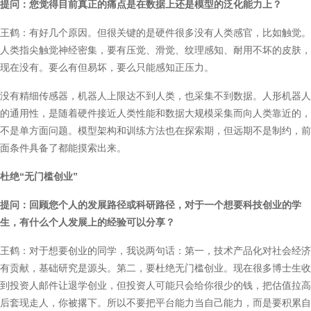
提问：您觉得目前真正的痛点是在数据上还是模型的泛化能力上？
王鹤：有好几个原因。但很关键的是硬件很多没有人类感官，比如触觉。
人类指尖触觉神经密集，要有压觉、滑觉、纹理感知、耐用不坏的皮肤，
现在没有。要么有但易坏，要么只能感知正压力。
没有精细传感器，机器人上限达不到人类，也采集不到数据。人形机器人
的通用性，是随着硬件接近人类性能和数据大规模采集而向人类靠近的，
不是单方面问题。模型架构和训练方法也在探索期，但远期不是制约，前
面条件具备了都能摸索出来。
杜绝“无门槛创业”
提问：回顾您个人的发展路径或科研路径，对于一个想要科技创业的学
生，有什么个人发展上的经验可以分享？
王鹤：对于想要创业的同学，我说两句话：第一，技术产品化对社会经济
有贡献，基础研究是源头。第二，要杜绝无门槛创业。现在很多博士生收
到投资人邮件让退学创业，但投资人可能只会给你很少的钱，把估值拉高
后套现走人，你被撂下。所以不要把平台能力当自己能力，而是要积累自