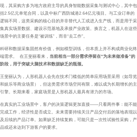
现，其采购方多为地方政府主导的具身智能数据采集与测试中心，其中包
括2.5亿元单笔合同，以及中标广西防城港2.64亿元项目。与工业订单的
逻辑不同，这类采购的核心目的并非替代人工或进入生产线，而是用于采
集真实场景数据、建设示范基地及承接产业政策。换言之，机器人在这些
场景中的主要任务是“被训练”，而非“去工作”。
科研和数据采集固然有价值，例如模型训练，但本质上并不构成商业化终
端需求。 在王斐丽看来，
当前相当一部分需求停留在“为未来做准备”的
阶段，用于突破大脑技术和数据缺乏的瓶颈。
王斐丽认为，人形机器人会先在技术门槛低的简单应用场景采用（如导览
和娱乐等商业场景），但这类需求市场空间有限，难以成为长期增长的主
引擎。长期来看，家庭场景是人形机器人最具有潜力的市场。
在真实的工业场景中，客户的决策逻辑更加直接——只看两件事：能不能
完成工作，经济性是否成立。未来需要持续关注产品交付后的落地表现以
及后续的产品订单。如果缺乏持续复购，可能只是一次性试验性采购，产
品或还未达到下游客户的要求。