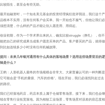
比较陌生，甚至会有些无助。
最开始融资时，一个知名美元基金的投资经理疯狂批评我说，我们这个产
品根本不实用，没有任何客户会买单。我一开始也不服气，但他让我们必
须想清楚，什么样的产品才能让别人愿意用、用得起。
创业初期，作为一个学术界出来的人，确实比较struggle（挣扎） ，你不
能把自己的研究成果当成客户愿意买单的产品。客户要买的产品，就得做
到比如连续多少小时没有任何机械故障。
提问：未来几年银河通用有什么具体的落地场景？选用这些场景背后的逻
辑是什么？
王鹤：人形机器人最终的市场规模会非常大。大家普遍认可的一种判断是
它可能会是“手机的量级、汽车的价格”。现在开始，我们必须找到走过去
的路径。
我们已经落地药店，药店本质上属于仓储零售场景。接下来，我们也会继
续在零售行业拓宽落地。因为相较工业场景，零售场景对误差的容忍度相