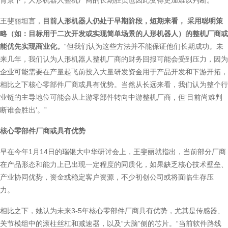
背景下，人形机器人整机厂商的长期胜负也因此变得更加难以判断。
王斐丽坦言，
目前人形机器人仍处于早期阶段，短期来看， 采用聪明策
略（如：目标用于二次开发或实现简单场景的人形机器人）的整机厂商或
能优先实现商业化。
“但我们认为这些方法并不能保证他们长期成功。未
来几年，我们认为人形机器人整机厂商的财务回报可能会受到压力，因为
企业可能需要在产量起飞前投入大量研发资金用于产品开发和下游开拓，
相比之下核心零部件厂商或具有优势。当然从长远来看，我们认为整个行
业链的主导地位可能会从上游零部件转向中游整机厂商，但‘目前尚难判
断谁会胜出’。”
核心零部件厂商或具有优势
早在今年1月14日的瑞银大中华研讨会上，王斐丽就指出，当前部分厂商
在产品形态和能力上已出现一定程度的同质化，如果缺乏核心技术壁垒、
产业协同优势，资金或稳定客户资源，不少初创公司或将面临生存压
力。
相比之下，她认为未来3-5年核心零部件厂商具有优势，尤其是传感器、
关节模组中的滚柱丝杠和减速器，以及“大脑”侧的芯片。“当前软件路线