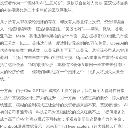
投资者作为一个整体对AI"过度兴奋"。微软联合创始人比尔·盖茨也将当前
的AI热潮类比为二十多年前的互联网泡沫。
几乎所有人都在谈论泡沫的存在，却没有人愿意停止投资。资金继续涌
入，估值继续攀升，狂热继续蔓延。“美股七雄”——苹果、微软、谷歌、
亚马逊、Meta、英伟达和特斯拉的合计市值一度占据标普500指数总市值
的三分之一以上。英伟达市值一度达到史无前例的5万亿美元。OpenAI的
估值在短短数年间从数十亿美元跃升至五千亿美元，尽管该公司从未实现
盈利，且预计在未来数年内仍将持续亏损。OpenAI董事长布雷特·泰勒概
括了这种矛盾："AI将改变经济，我相信它会像互联网一样在未来创造巨
大的经济价值……但我们同时也在一个泡沫之中，很多人将损失大量金
钱。"
一方面，由于ChatGPT等生成式AI工具的普及，我们每个人都能在日常
生活中直观感受到生产力的提升；另一方面，估值过高的股价、惊人的烧
钱速度、模糊的盈利模式正让全球的投资者越来越不安。悲观者指出，AI
初创公司普遍亏损，科技公司对基础建设的投入狂飙不止，“提供服务的
成本高于价格”的商业模式不可持续；乐观者则坚信这是生产力的革命，
PitchBook最新数据显示，未来五年仅Hyperscalers（超大规模云厂商）