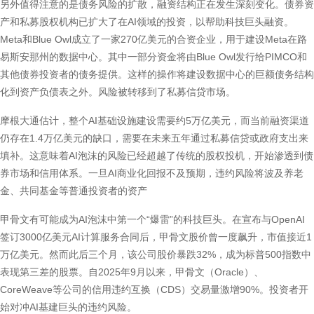
另外值得注意的是债务风险的扩散，融资结构正在发生深刻变化。债券资
产和私募股权机构已扩大了在AI领域的投资，以帮助科技巨头融资。
Meta和Blue Owl成立了一家270亿美元的合资企业，用于建设Meta在路
易斯安那州的数据中心。其中一部分资金将由Blue Owl发行给PIMCO和
其他债券投资者的债务提供。这样的操作将建设数据中心的巨额债务结构
化到资产负债表之外。风险被转移到了私募信贷市场。
摩根大通估计，整个AI基础设施建设需要约5万亿美元，而当前融资渠道
仍存在1.4万亿美元的缺口，需要在未来五年通过私募信贷或政府支出来
填补。这意味着AI泡沫的风险已经超越了传统的股权投机，开始渗透到债
券市场和信用体系。一旦AI商业化回报不及预期，违约风险将波及养老
金、共同基金等普通投资者的资产
甲骨文有可能成为AI泡沫中第一个“爆雷”的科技巨头。在宣布与OpenAI
签订3000亿美元AI计算服务合同后，甲骨文股价曾一度飙升，市值接近1
万亿美元。然而此后三个月，该公司股价暴跌32%，成为标普500指数中
表现第三差的股票。自2025年9月以来，甲骨文（Oracle）、
CoreWeave等公司的信用违约互换（CDS）交易量激增90%。投资者开
始对冲AI基建巨头的违约风险。