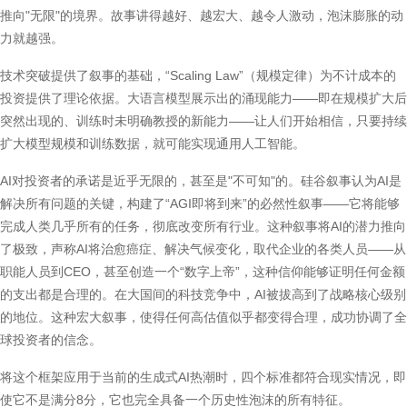
推向"无限"的境界。故事讲得越好、越宏大、越令人激动，泡沫膨胀的动
力就越强。
技术突破提供了叙事的基础，“Scaling Law”（规模定律）为不计成本的
投资提供了理论依据。大语言模型展示出的涌现能力——即在规模扩大后
突然出现的、训练时未明确教授的新能力——让人们开始相信，只要持续
扩大模型规模和训练数据，就可能实现通用人工智能。
AI对投资者的承诺是近乎无限的，甚至是"不可知"的。硅谷叙事认为AI是
解决所有问题的关键，构建了“AGI即将到来”的必然性叙事——它将能够
完成人类几乎所有的任务，彻底改变所有行业。这种叙事将AI的潜力推向
了极致，声称AI将治愈癌症、解决气候变化，取代企业的各类人员——从
职能人员到CEO，甚至创造一个“数字上帝”，这种信仰能够证明任何金额
的支出都是合理的。在大国间的科技竞争中，AI被拔高到了战略核心级别
的地位。这种宏大叙事，使得任何高估值似乎都变得合理，成功协调了全
球投资者的信念。
将这个框架应用于当前的生成式AI热潮时，四个标准都符合现实情况，即
使它不是满分8分，它也完全具备一个历史性泡沫的所有特征。