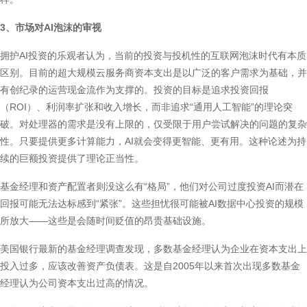
3、市场对AI泡沫的审视
拥护AI投资的乐观者认为，当前的投资与投机性的互联网泡沫时代有本质
区别。目前的超大规模云服务商资本支出是以广泛的客户需求为基础，并
有创纪录的运营现金流作为支撑的。投资的目标是追求投资回报
（ROI）、利润率扩张和收入增长，而非追求“通用人工智能”的理论突
破。对处理器的需求是没有上限的，仅受限于用户尝试解决的问题的复杂
性。只要提供更多计算能力，AI就会变得更智能、更有用。这种论述为持
续的巨额投资提供了理论正当性。
基金经理和资产配置者则没这么有“格局”，他们对公司过度投资AI而潜在
回报可能无法达标感到“紧张”。这些担忧很可能被AI数据中心投资的规模
所放大——这些是会随时间贬值的昂贵基础设施。
美国银行最新的基金经理调查发现，多数基金经理认为企业在资本支出上
投入过多，应该改善资产负债表。这是自2005年以来首次出现多数基金
经理认为公司资本支出过高的情况。