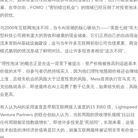
雇。在华尔街，FOMO（"害怕错过机会"）的情绪已经压倒了对投资泡沫
的担忧。
与2000年互联网泡沫不同，当今AI浪潮的核心驱动力——“美股七雄”等大
型科技公司拥有庞大的营收和健康的现金储备。它们正用自己的自由现金
流来资助AI基础设施建设，这与当年许多互联网初创公司负债累累、商业
模式脆弱的情况形成了鲜明对比。这让许多投资者相信“这次不同”。
“理性泡沫”的概念正是在这一背景下被提出：资产价格被推高到远超基本
价值的水平，但参与者仍然持续买入，因为他们理性地预期价格还会继续
上涨，且错失机会的风险大于过度投资的风险。Meta首席执行官马克·扎
克伯格就表示，即使最终在AI上花费了数千亿美元，如果错失机会，风险
会更高。
有人认为AI的采用速度是早期互联网接入速度的15 到60 倍。Lightspeed
Venture Partners 的联合创始人认为，当前周期的营收增长规模“比以往
任何周期都呈指数级增长”。即使许多投资是“死胡同”，长期来看，这项
技术创造的净经济价值将是巨大的，就像互联网最终被证明非常有价值一
样。