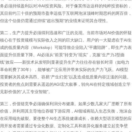
务必须持续盈利以对冲AI投资风险。对于像英伟达这样的纯粹投资标的，
其目前约三十倍的预期市盈率远低于互联网泡沫顶峰时期思科的两百倍，
但这个估值仍需通过持续"超出预期"的业绩来证明其合理性。
第二，生产力提升必须得到迅速和广泛的兑现。当前市场对AI价值的怀疑
核心在于投资规模与实际收入之间的巨大缺口。用户的一大疑虑在于AI生
成的低质量内容（Workslop）可能导致企业陷入“平庸陷阱”，即生产力表
面提升但质量下降。AI必须从“前景”转变为“现实”，克服“生产力J型曲
线”效应——新技术从发明到显著提升生产力往往存在较长时滞（如电力
革命耗费了30年），能够被广泛应用并带来实际的生产力飞跃。AI模型
需要解决其成本高昂、容易“产生幻觉”以及造成低质量内容泛滥的问题。
投资者的焦点则需要从遥远的AGI宏大叙事，转向AI在特定领域创造立竿
见影价值的“人工专业智能”。
第三，价值链竞争必须确保利润分布健康。如果少数几家大厂垄断了所有
价值，并利用其主导地位吞噬下游应用，AI领域将陷入生态失衡，泡沫会
在应用端先破裂。要使整个AI生态系统健康成长，依赖大型语言模型的应
用开发者需要通过专业化数据、定制化工具和差异化服务建立起竞争壁