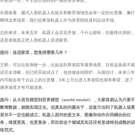
对更高一些，不太会出现特别严重的安全事故。
长期来看，腿式人形机器人在娱乐和教育领域也会有一定的出货量，像打
网球这类场景，我们也希望机器人作为体育陪练落到运动市场。
总的来讲，未来五年，机器人会百花齐放，干什么都有；但最终比拼的，
还是谁能真正把人形机器人送进家里。
提问：送进家里，您觉得需要几年？
王鹤：可以往前倒推一步，比如送到养老院等康养场景。目前这条路不能
说完全清晰，但已经开始试点了，包括做诊间陪护。乐观估计，未来三年
内可能会有千台以上的出货量，5年上万台进入养老院也很有希望，进了
康养场景才有可能进家。
提问：从大语言模型到世界模型（world model），大家容易认为只要不
断堆数据，就能实现泛化。但真实的问题在于，这套方法到了机器人场景
里并不一定也能成立。机器人面对的是文本、图像和动作共同耦合的任
务，维度更高，也更复杂，而目前这个领域其实还没有形成特别成熟的训
练范式。