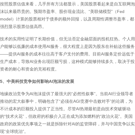
按照股票估值来看，几乎所有方法都显示，美国股票看起来是自互联网泡
沫以来最昂贵的。预期市盈率、股价现金流比、“美联储模型”（Fed
model）计算的股票相对于债券的额外回报，以及周期性调整市盈率，都
强烈显示股票估值高昂。
技术的实用性证明了长期价值，但无法否定金融层面的投机狂热。个人用
户能够以低廉的成本使用AI服务，很大程度上是因为股东在补贴这些服务
——提供AI服务的成本往往高于客户支付的费用。目前AI服务定价远低于
生产成本，导致AI业务出现巨额亏损，这种模式能够持续多久，取决于投
资者的耐心和资金的充裕程度。
5、中美科技竞争如何影响AI泡沫的发展
地缘政治竞争为AI泡沫提供了最强大的“必然性叙事”。当前AI行业领导者
推动的宏大叙事中，明确包含了“必须在AGI竞赛中击败对手”的论调，为
不计成本的巨额投入提供了正当性。尽管AI热潮最初是由技术突破驱动
的“技术火花”，但政府的积极介入正在成为添加燃料的“政治火花”。美国
政府的政策优先事项之一就是拆除针对AI的监管障碍，并与中国竞争以实
现“全球统治”。