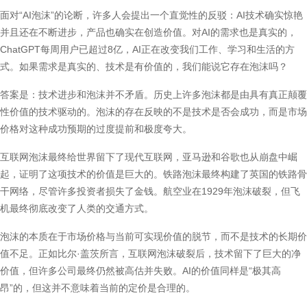
面对“AI泡沫”的论断，许多人会提出一个直觉性的反驳：AI技术确实惊艳
并且还在不断进步，产品也确实在创造价值。对AI的需求也是真实的，
ChatGPT每周用户已超过8亿，AI正在改变我们工作、学习和生活的方
式。如果需求是真实的、技术是有价值的，我们能说它存在泡沫吗？
答案是：技术进步和泡沫并不矛盾。历史上许多泡沫都是由具有真正颠覆
性价值的技术驱动的。泡沫的存在反映的不是技术是否会成功，而是市场
价格对这种成功预期的过度提前和极度夸大。
互联网泡沫最终给世界留下了现代互联网，亚马逊和谷歌也从崩盘中崛
起，证明了这项技术的价值是巨大的。铁路泡沫最终构建了英国的铁路骨
干网络，尽管许多投资者损失了金钱。航空业在1929年泡沫破裂，但飞
机最终彻底改变了人类的交通方式。
泡沫的本质在于市场价格与当前可实现价值的脱节，而不是技术的长期价
值不足。正如比尔·盖茨所言，互联网泡沫破裂后，技术留下了巨大的净
价值，但许多公司最终仍然被高估并失败。AI的价值同样是“极其高
昂”的，但这并不意味着当前的定价是合理的。