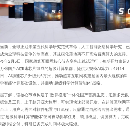
当前，全球正迎来第五代科学研究范式革命，人工智能驱动科学研究，已
成为全球科技竞争的制高点，其规模化落地离不开高端普惠算力的支撑。
今年2月5日，国家超算互联网核心节点率先上线试运行，初期开放由超3
万张国产AI加速芯片组成的超级计算集群，提供大规模AI算力；4月14
日，AI加速芯片升级到6万张，推动超算互联网构建起国内最大规模的科
学智能计算基础设施，并启动“超级科学计算智能体”战略。
据了解，该核心节点构建了“数算模用”一体化国产普惠生态，汇聚多元数
据集及工具、上千款开源大模型，可实现快速部署开发。在超算互联网平
台上，用户无需面对软件配置与IT流程，只需通过自然语言提出需求，通
过“超级科学计算智能体”便可自动拆解任务、调用模型、调度算力，完成
端到端交付，科研任务完成时间将极大缩短。