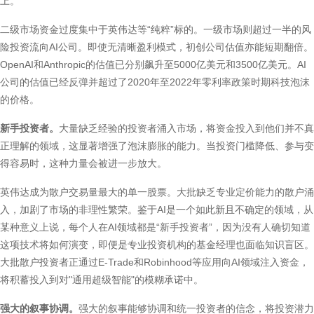
上。
二级市场资金过度集中于英伟达等“纯粹”标的。一级市场则超过一半的风
险投资流向AI公司。即使无清晰盈利模式，初创公司估值亦能短期翻倍。
OpenAI和Anthropic的估值已分别飙升至5000亿美元和3500亿美元。AI
公司的估值已经反弹并超过了2020年至2022年零利率政策时期科技泡沫
的价格。
新手投资者。
大量缺乏经验的投资者涌入市场，将资金投入到他们并不真
正理解的领域，这显著增强了泡沫膨胀的能力。当投资门槛降低、参与变
得容易时，这种力量会被进一步放大。
英伟达成为散户交易量最大的单一股票。大批缺乏专业定价能力的散户涌
入，加剧了市场的非理性繁荣。鉴于AI是一个如此新且不确定的领域，从
某种意义上说，每个人在AI领域都是“新手投资者”，因为没有人确切知道
这项技术将如何演变，即便是专业投资机构的基金经理也面临知识盲区。
大批散户投资者正通过E-Trade和Robinhood等应用向AI领域注入资金，
将积蓄投入到对"通用超级智能"的模糊承诺中。
强大的叙事协调。
强大的叙事能够协调和统一投资者的信念，将投资潜力