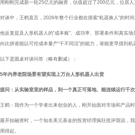
用刚刚完成新一轮25亿元的融资，估值超过了200亿元，位居
对谈中，王鹤直言，2026年整个行业都在摸索“机器换人”的时
他反复提及人形机器人的“成本账”、成功率、部署条件和真实
向比拼谁能以可控成本量产“干不同活”的能力，谁能更早摸到机
以下是圆桌对谈问答（略有删减）：
5年内养老院场景有望实现上万台人形机器人出货
提问：从实验室里的样品，到一个真正可落地、能连续运行千次
王鹤：我作为一个学者出来创业的人，刚开始面对市场和产品时
最开始融资时，一个知名美元基金的投资经理疯狂批评我说，我
用得起。