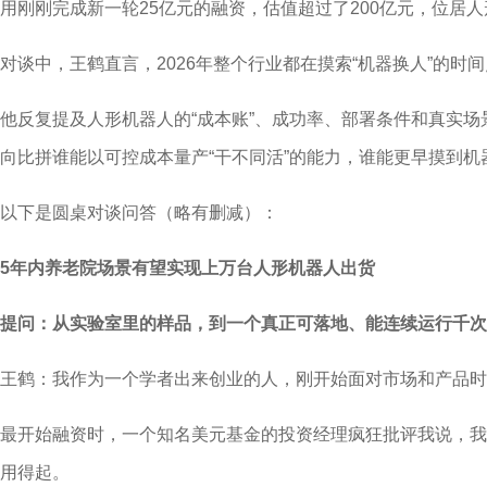
用刚刚完成新一轮25亿元的融资，估值超过了200亿元，位居
对谈中，王鹤直言，2026年整个行业都在摸索“机器换人”的时
他反复提及人形机器人的“成本账”、成功率、部署条件和真实
向比拼谁能以可控成本量产“干不同活”的能力，谁能更早摸到机
以下是圆桌对谈问答（略有删减）：
5年内养老院场景有望实现上万台人形机器人出货
提问：从实验室里的样品，到一个真正可落地、能连续运行千次
王鹤：我作为一个学者出来创业的人，刚开始面对市场和产品时
最开始融资时，一个知名美元基金的投资经理疯狂批评我说，我
用得起。